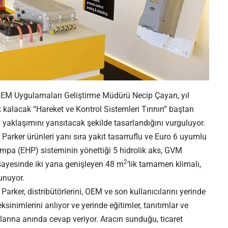
OEM Uygulamaları Geliştirme Müdürü Necip Çayan, yıl
alacak “Hareket ve Kontrol Sistemleri Tırının” baştan
n yaklaşımını yansıtacak şekilde tasarlandığını vurguluyor.
arker ürünleri yanı sıra yakıt tasarruflu ve Euro 6 uyumlu
Pompa (EHP) sisteminin yönettiği 5 hidrolik aks, GVM
2
ayesinde iki yana genişleyen 48 m
‘lik tamamen klimalı,
sunuyor.
Parker, distribütörlerini, OEM ve son kullanıcılarını yerinde
sinimlerini anlıyor ve yerinde eğitimler, tanıtımlar ve
larına anında cevap veriyor. Aracın sunduğu, ticaret