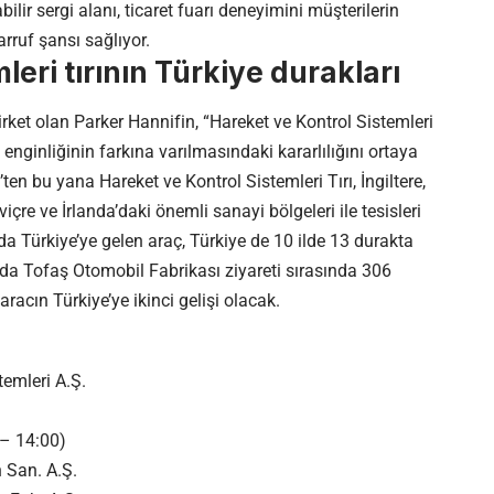
lir sergi alanı, ticaret fuarı deneyimini müşterilerin
rruf şansı sağlıyor.
leri tırının Türkiye durakları
şirket olan Parker Hannifin, “Hareket ve Kontrol Sistemleri
 enginliğinin farkına varılmasındaki kararlılığını ortaya
ten bu yana Hareket ve Kontrol Sistemleri Tırı, İngiltere,
çre ve İrlanda’daki önemli sanayi bölgeleri ile tesisleri
nda Türkiye’ye gelen araç, Türkiye de 10 ilde 13 durakta
’da Tofaş Otomobil Fabrikası ziyareti sırasında 306
 aracın Türkiye’ye ikinci gelişi olacak.
emleri A.Ş.
– 14:00)
 San. A.Ş.