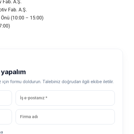
 Fab. A.Ş.
tiv Fab. A.Ş.
 Önü (10:00 – 15:00)
7:00)
ş yapalım
z için formu doldurun. Talebiniz doğrudan ilgili ekibe iletilir.
ma