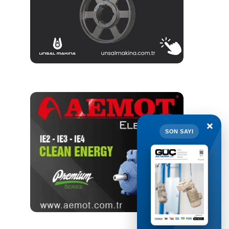
×
SON SAYI