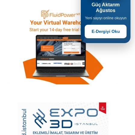
Güç Aktarım
Ağustos
Yeni sayıyı online okuyun
E-Dergiyi Oku