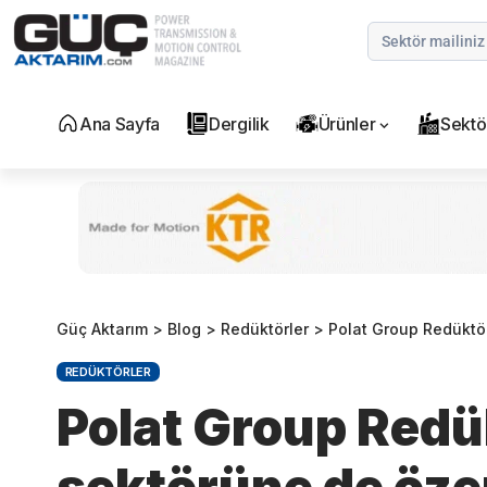
Ana Sayfa
Dergilik
Ürünler
Sektö
Güç Aktarım
>
Blog
>
Redüktörler
>
Polat Group Redüktö
REDÜKTÖRLER
Polat Group Redü