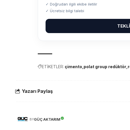
✓ Doğrudan ilgili ekibe iletilir
✓ Ücretsiz bilgi talebi
TEKL
ETİKETLER:
çimento
polat group redüktör
r
Yazarı Paylaş
GÜÇ AKTARIM
BY