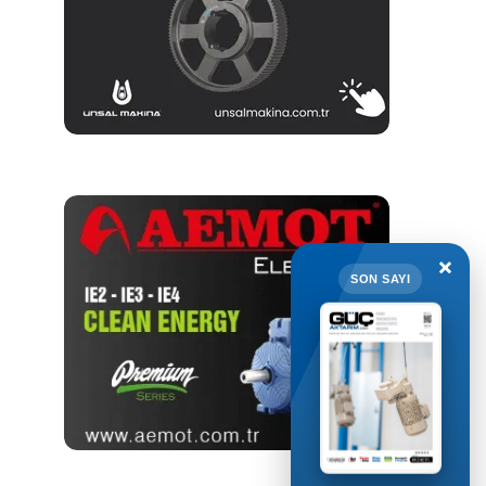
×
SON SAYI