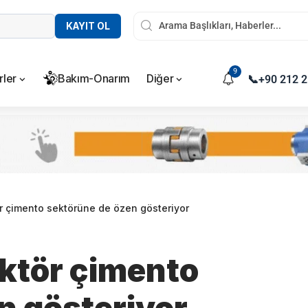
KAYIT OL
9
rler
Bakım-Onarım
Diğer
📞
+90 212 2
r çimento sektörüne de özen gösteriyor
ktör çimento