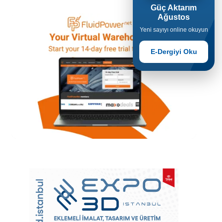
Güç Aktarım
Ağustos
Yeni sayıyı online okuyun
E-Dergiyi Oku