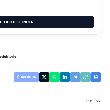
IF TALEBI GÖNDER
edüktörler
FACEBOOK
TAKIP ET