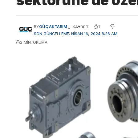
sektörüne de öze
1
BY
GÜÇ AKTARIM
SON GÜNCELLEME: NISAN 16, 2024 8:26 AM
2 MIN. OKUMA