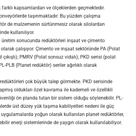
 farklı kapsamlardan ve ölçeklerden geçmektedir.
 konveyörlerde taşınmaktadır. Bu yüzden çalışma
üktör de malzemenin sürtünmesiz olarak silolardan
de kullanılıyor.
ri üretim sonucunda redüktörleri inşaat ve çimento
 olarak çalışıyor. Çimento ve inşaat sektöründe PA (Polat
mil çıkışlı); PMRV (Polat sonsuz vidalı); PKD serisi (polat
PL-PLB (Planet redüktör) seriler ağırlıklı olarak
 redüktörleri çok büyük talep görmekte. PKD serisinde
apmış oldukları özel kavrama ile kademeli ve özellikli
enliği ön planda tutan bir sistem olduğu söylenebilir. PL-
lerde üst düzey yük taşıma kabiliyetleri nedeni ile güç
 uygulamalarda yoğun olarak kullanılan planet redüktörler,
ilir enerji sistemlerinde de yaygın olarak kullanılabiliyor.