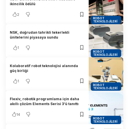
ikincilik ödülü
2
ROBOT
TEKNOLOJILERI
NSK, doğrudan tahrikli tekerlekli
ünitelerini piyasaya sundu
1
ROBOT
TEKNOLOJILERI
Kolaboratif robot teknolojisi alanında
güç birliği
1
ROBOT
TEKNOLOJILERI
Flexiv, robotik programlama için daha
akıllı çözüm Elements Serisi 3’ü tanıttı
14
ROBOT
TEKNOLOJILERI