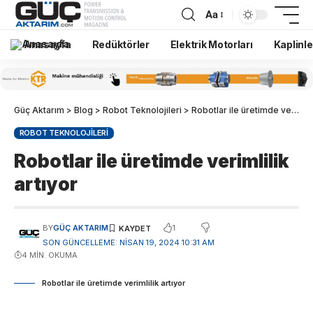
Aa
Anasayfa
Redüktörler
Elektrik Motorları
Kaplinle
Güç Aktarım
>
Blog
>
Robot Teknolojileri
>
Robotlar ile üretimde verimlilik artıyor
ROBOT TEKNOLOJILERI
Robotlar ile üretimde verimlilik
artıyor
1
BY
GÜÇ AKTARIM
SON GÜNCELLEME: NISAN 19, 2024 10:31 AM
4 MIN. OKUMA
Robotlar ile üretimde verimlilik artıyor