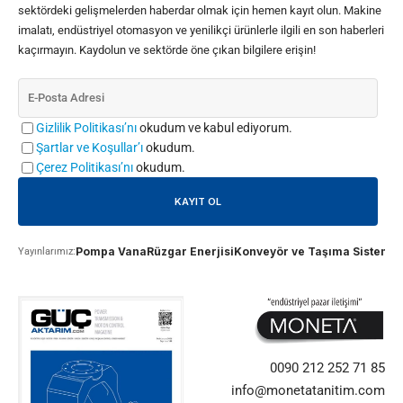
sektördeki gelişmelerden haberdar olmak için hemen kayıt olun. Makine
imalatı, endüstriyel otomasyon ve yenilikçi ürünlerle ilgili en son haberleri
kaçırmayın. Kaydolun ve sektörde öne çıkan bilgilere erişin!
Gizlilik Politikası’nı
okudum ve kabul ediyorum.
Şartlar ve Koşullar’ı
okudum.
Çerez Politikası’nı
okudum.
Pompa Vana
Rüzgar Enerjisi
Konveyör ve Taşıma Sistemle
Yayınlarımız:
0090 212 252 71 85
info@monetatanitim.com