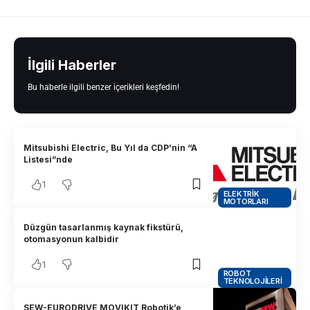
İlgili Haberler
Bu haberle ilgili benzer içerikleri keşfedin!
Mitsubishi Electric, Bu Yıl da CDP’nin “A
Listesi”nde
1
ELEKTRIK
MOTORLARI
Düzgün tasarlanmış kaynak fikstürü,
otomasyonun kalbidir
1
ROBOT
TEKNOLOJILERI
SEW-EURODRIVE MOVIKIT Robotik’e