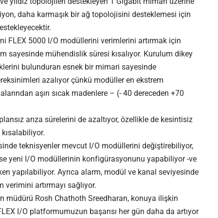
ve yıldız topolojileri destekleyen 1 Gigabit mimari üzerine
iyon, daha karmaşık bir ağ topolojisini desteklemesi için
stekleyecektir.
 FLEX 5000 I/O modüllerini verimlerini artırmak için
rım sayesinde mühendislik süresi kısalıyor. Kurulum dikey
klerini bulunduran esnek bir mimari sayesinde
ereksinimleri azalıyor çünkü modüller en ekstrem
alarından aşırı sıcak madenlere – (- 40 dereceden +70
ansız arıza sürelerini de azaltıyor, özellikle de kesintisiz
kısalabiliyor.
nde teknisyenler mevcut I/O modüllerini değiştirebiliyor,
ise yeni I/O modüllerinin konfigürasyonunu yapabiliyor -ve
n yapılabiliyor. Ayrıca alarm, modül ve kanal seviyesinde
m verimini artırmayı sağlıyor.
n müdürü Rosh Chathoth Sreedharan, konuya ilişkin
 FLEX I/O platformumuzun başarısı her gün daha da artıyor