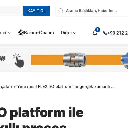
KAYIT OL
9
rler
Bakım-Onarım
Diğer
📞
+90 212 2
çaları
>
Yeni nesil FLEX I/O platform ile gerçek zamanlı akıllı proses kontrolü
O platform ile