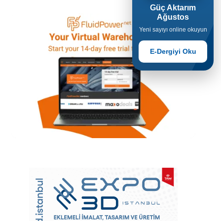
Güç Aktarım
Ağustos
Yeni sayıyı online okuyun
E-Dergiyi Oku