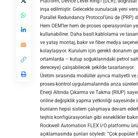
Platform, Device Level Ring’i (DLR), doğrusal 
inşa edilmiştir. Gelecekte sunulacak yeni vers
Parallel Redundancy Protocol’ünü de (PRP) de
Hem OEM’ler hem de proses operasyonları yeni
kullanabilirer. Daha basit kablolama ve tasa
ve yatay montaj, bakır ve fiber medya seçene
kolaylaşıyor. Kurulum için gerekli donanım g
ortamlarda – kutup soğuklarındaki petrol sah
dereceye) çalışabilecek şekilde tasarlanıyor.
Üretim sırasında modüller ayrıca maliyetli ve pl
proses-kontrol uygulamalarında arıza süreleri 
Enerji Altında Çıkarma ve Takma (RIUP) sayesi
online değişiklik yapma yetkinliği sayesinde 
bunların hepsi sistem çalışmaya devam ederke
teşhis konfigürasyonları gibi esneklikler bakı
Rockwell Automation FLEX I/O platformu ürü
açıklamasında şunları söyledi: “Çok popüler