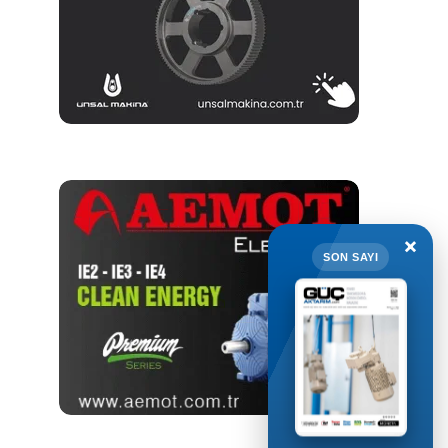
×
SON SAYI