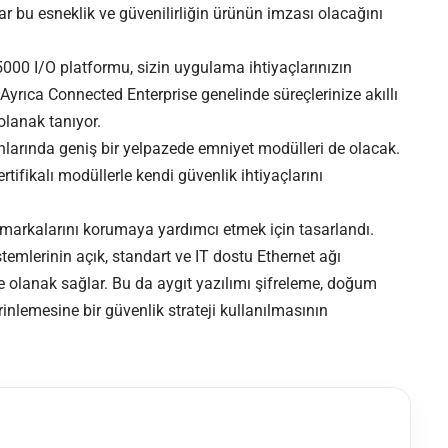
r bu esneklik ve güvenilirliğin ürünün imzası olacağını
 5000 I/O platformu, sizin uygulama ihtiyaçlarınızın
 Ayrıca Connected Enterprise genelinde süreçlerinize akıllı
olanak tanıyor.
larında geniş bir yelpazede emniyet modülleri de olacak.
rtifikalı modüllerle kendi güvenlik ihtiyaçlarını
ve markalarını korumaya yardımcı etmek için tasarlandı.
temlerinin açık, standart ve IT dostu Ethernet ağı
e olanak sağlar. Bu da aygıt yazılımı şifreleme, doğum
rinlemesine bir güvenlik strateji kullanılmasının