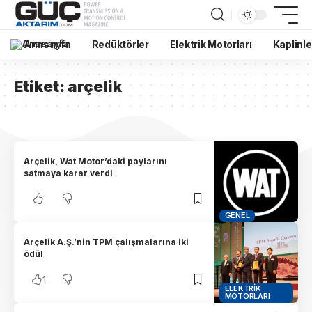
Anasayfa
Redüktörler
Elektrik Motorları
Kaplinle
Etiket:
arçelik
Arçelik, Wat Motor’daki paylarını
satmaya karar verdi
GENEL
Arçelik A.Ş.’nin TPM çalışmalarına iki
ödül
1
ELEKTRIK
MOTORLARI