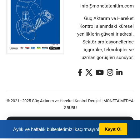
info@monetatanitim.com
Güç Aktarım ve Hareket
Kontrol alanındaki küresel
yeniliklerin güvenilir adresi.
Sektör profesyonellerine
içgörüler, teknolojiler ve
uzman görüşleri sunuyor.
© 2021–2025 Güç Aktarım ve Hareket Kontrol Dergisi |
MONETA MEDYA
GRUBU
Bu siteyi kullanarak
Gizlilik Politikası
ve
Kullanım
TAMAM
Aylık ve haftalık bültenlerimizi kaçırmayın!
Kayıt Ol
Şartları
nı kabul etmiş olursunuz.