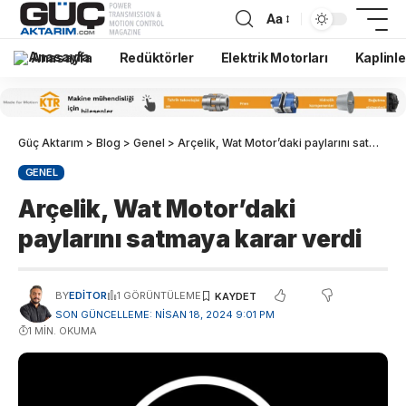
Aa
Anasayfa
Redüktörler
Elektrik Motorları
Kaplinle
Güç Aktarım
>
Blog
>
Genel
>
Arçelik, Wat Motor’daki paylarını satmaya karar verdi
GENEL
Arçelik, Wat Motor’daki
paylarını satmaya karar verdi
BY
EDITOR
1 GÖRÜNTÜLEME
SON GÜNCELLEME: NISAN 18, 2024 9:01 PM
1 MIN. OKUMA