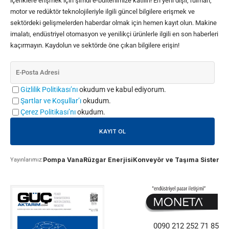
içeriklere erişmek için şimdi e-bültenimize katılın! En yeni dişli, rulman,
motor ve redüktör teknolojileriyle ilgili güncel bilgilere erişmek ve
sektördeki gelişmelerden haberdar olmak için hemen kayıt olun. Makine
imalatı, endüstriyel otomasyon ve yenilikçi ürünlerle ilgili en son haberleri
kaçırmayın. Kaydolun ve sektörde öne çıkan bilgilere erişin!
Gizlilik Politikası’nı
okudum ve kabul ediyorum.
Şartlar ve Koşullar’ı
okudum.
Çerez Politikası’nı
okudum.
Pompa Vana
Rüzgar Enerjisi
Konveyör ve Taşıma Sistemle
Yayınlarımız:
0090 212 252 71 85