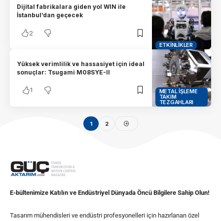
Dijital fabrikalara giden yol WIN ile
İstanbul’dan geçecek
2
ETKINLIKLER
Yüksek verimlilik ve hassasiyet için ideal
sonuçlar: Tsugami M08SYE-II
1
METAL İŞLEME
TAKIM
TEZGAHLARI
1
2
E-bültenimize Katılın ve Endüstriyel Dünyada Öncü Bilgilere Sahip Olun!
Tasarım mühendisleri ve endüstri profesyonelleri için hazırlanan özel