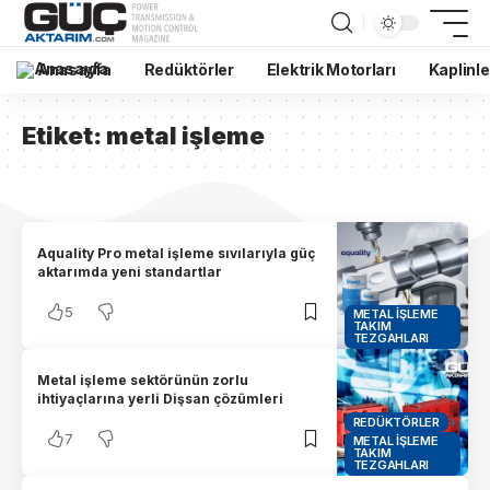
Anasayfa
Redüktörler
Elektrik Motorları
Kaplinle
Etiket:
metal işleme
Aquality Pro metal işleme sıvılarıyla güç
aktarımda yeni standartlar
5
METAL İŞLEME
TAKIM
TEZGAHLARI
Metal işleme sektörünün zorlu
ihtiyaçlarına yerli Dişsan çözümleri
REDÜKTÖRLER
7
METAL İŞLEME
TAKIM
TEZGAHLARI