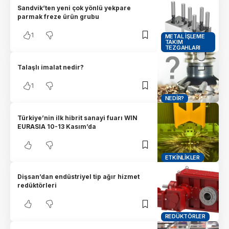
Sandvik’ten yeni çok yönlü yekpare
parmak freze ürün grubu
1
METAL İŞLEME
TAKIM
TEZGAHLARI
Talaşlı imalat nedir?
1
NEDIR?
Türkiye’nin ilk hibrit sanayi fuarı WIN
EURASIA 10-13 Kasım’da
ETKINLIKLER
Dişsan’dan endüstriyel tip ağır hizmet
redüktörleri
REDÜKTÖRLER