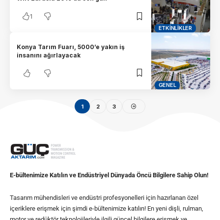
1
ETKINLIKLER
Konya Tarım Fuarı, 5000’e yakın iş
insanını ağırlayacak
GENEL
1
2
3
E-bültenimize Katılın ve Endüstriyel Dünyada Öncü Bilgilere Sahip Olun!
Tasarım mühendisleri ve endüstri profesyonelleri için hazırlanan özel
içeriklere erişmek için şimdi e-bültenimize katılın! En yeni dişli, rulman,
motor ve redüktör teknolojileriyle ilgili güncel bilgilere erişmek ve