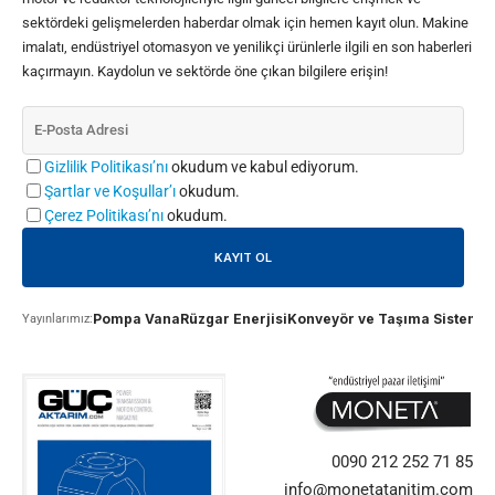
sektördeki gelişmelerden haberdar olmak için hemen kayıt olun. Makine
imalatı, endüstriyel otomasyon ve yenilikçi ürünlerle ilgili en son haberleri
kaçırmayın. Kaydolun ve sektörde öne çıkan bilgilere erişin!
Gizlilik Politikası’nı
okudum ve kabul ediyorum.
Şartlar ve Koşullar’ı
okudum.
Çerez Politikası’nı
okudum.
Pompa Vana
Rüzgar Enerjisi
Konveyör ve Taşıma Sistemle
Yayınlarımız:
0090 212 252 71 85
info@monetatanitim.com