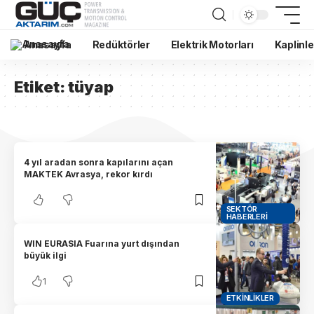
Anasayfa
Redüktörler
Elektrik Motorları
Kaplinle
Etiket:
tüyap
4 yıl aradan sonra kapılarını açan
MAKTEK Avrasya, rekor kırdı
SEKTÖR
HABERLERI
WIN EURASIA Fuarına yurt dışından
büyük ilgi
1
ETKINLIKLER