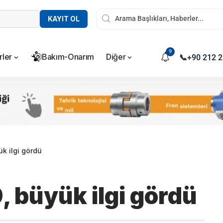
KAYIT OL
9
rler
Bakım-Onarım
Diğer
📞
+90 212 2
k ilgi gördü
 büyük ilgi gördü