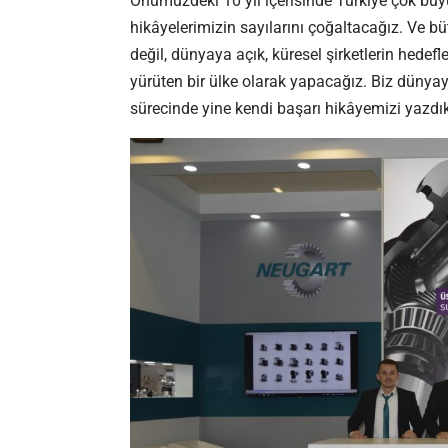
Önümüzdeki 10 yıl içerisinde Türkiye çok büyü
hikâyelerimizin sayılarını çoğaltacağız. Ve b
değil, dünyaya açık, küresel şirketlerin hedef
yürüten bir ülke olarak yapacağız. Biz dünyaya
sürecinde yine kendi başarı hikâyemizi yazdık