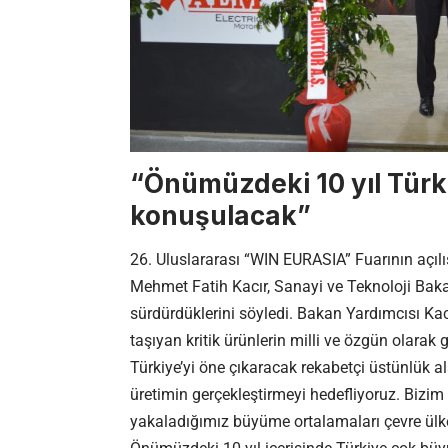
“Önümüzdeki 10 yıl Türki
konuşulacak”
26. Uluslararası “WIN EURASIA” Fuarının açıl
Mehmet Fatih Kacır, Sanayi ve Teknoloji Bakanl
sürdürdüklerini söyledi. Bakan Yardımcısı Kacı
taşıyan kritik ürünlerin milli ve özgün olarak g
Türkiye’yi öne çıkaracak rekabetçi üstünlük al
üretimin gerçekleştirmeyi hedefliyoruz. Biz
yakaladığımız büyüme ortalamaları çevre ülke