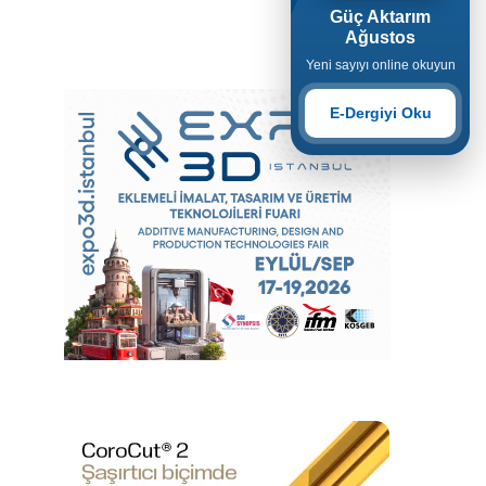
Güç Aktarım
Ağustos
Yeni sayıyı online okuyun
E-Dergiyi Oku