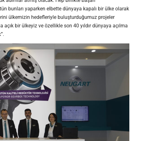
k adımlar atmış olacak. Hep birlikte başarı
ütün bunları yaparken elbette dünyaya kapalı bir ülke olarak
lerini ülkemizin hedefleriyle buluşturduğumuz projeler
 açık bir ülkeyiz ve özellikle son 40 yıldır dünyaya açılma
”.