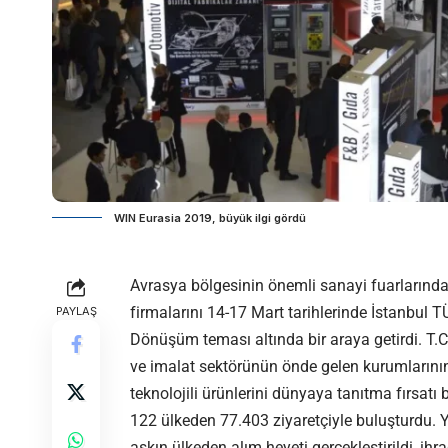
WIN Eurasia 2019, büyük ilgi gördü
Avrasya bölgesinin önemli sanayi fuarlarınd
firmalarını 14-17 Mart tarihlerinde İstanbul 
PAYLAŞ
Dönüşüm teması altında bir araya getirdi. T.
ve imalat sektörünün önde gelen kurumlarının k
teknolojili ürünlerini dünyaya tanıtma fırsatı
122 ülkeden 77.403 ziyaretçiyle buluşturdu. Ya
aşkın ülkeden alım heyeti gerçekleştirildi, ihr