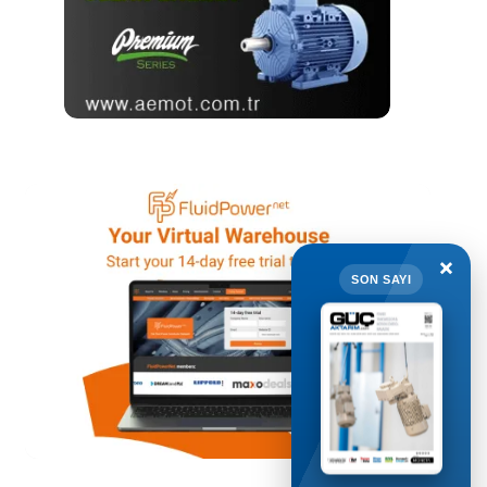
×
SON SAYI