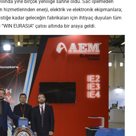
 yılında yine birçok yeniliğe sahne oldu. Sac işlemeden
 hizmetlerinden enerji, elektrik ve elektronik ekipmanlara;
jistiğe kadar geleceğin fabrikaları için ihtiyaç duyulan tüm
 “WIN EURASIA” çatısı altında bir araya geldi.