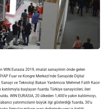
an WIN Eurasia 2019,
imalat sanayii
nin önde gelen
TÜYAP Fuar ve Kongre Merkezi’nde Sanayide Dijital
C Sanayi ve Teknoloji Bakan Yardımcısı Mehmet Fatih Kacır
atılımıyla başlayan fuarda Türkiye sanayicileri, ileri
 buldu. WIN EURASIA, 20 ülkeden 1,400’e yakın katılımcıyı,
bancı yatırımcıların büyük ilgi gösterdiği fuarda, 30’u
acatçı firmalar milyon euro değerinde yeni iş birliği