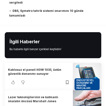
sergiledi
DBS, Symetro tahrik sistemi onarımını 10 günde
tamamladı
İlgili Haberler
Bu haberle ilgili benzer içerikleri keşfedin!
Kablosuz el paneli HGW 1033, üstün
güvenlik donanımı sunuyor
ENDÜSTRIYEL
DONANIM VE
MAKINE
PARÇALARI
Lazer teknolojilerinin ve katmanlı
imalatın öncüsü Marshall Jones