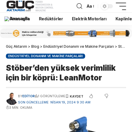
Aa
Anasayfa
Redüktörler
Elektrik Motorları
Kaplinle
Güç Aktarım
>
Blog
>
Endüstriyel Donanım ve Makine Parçaları
>
Stöber’den yüksek verimlilik için bir köprü: LeanMotor
ENDÜSTRIYEL DONANIM VE MAKINE PARÇALARI
Stöber’den yüksek verimlilik
için bir köprü: LeanMotor
BY
EDITOR
1 GÖRÜNTÜLEME
SON GÜNCELLEME: NISAN 19, 2024 9:30 AM
3 MIN. OKUMA