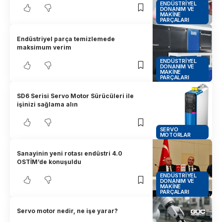
ENDÜSTRIYEL
DONANIM VE
MAKINE
PARÇALARI
Endüstriyel parça temizlemede
maksimum verim
ENDÜSTRIYEL
DONANIM VE
MAKINE
PARÇALARI
SD6 Serisi Servo Motor Sürücüleri ile
işinizi sağlama alın
SERVO
MOTORLAR
Sanayinin yeni rotası endüstri 4.0
OSTİM’de konuşuldu
ENDÜSTRIYEL
DONANIM VE
MAKINE
PARÇALARI
Servo motor nedir, ne işe yarar?