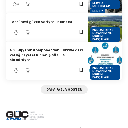
SERVO
8
MOTORLAR
NEDIR?
Tecrübesi güven veriyor: Rulmeca
ENDÜSTRIYEL
DONANIM VE
MAKINE
PARÇALARI
NGI Hijyenik Komponentler, Türkiye’deki
varlığını yerel bir satış ofisi ile
sürdürüyor
ENDÜSTRIYEL
DONANIM VE
MAKINE
PARÇALARI
DAHA FAZLA GÖSTER