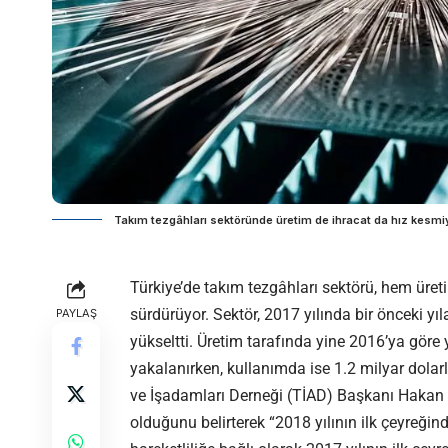
Takım tezgâhları sektöründe üretim de ihracat da hız kesmi
Türkiye’de takım tezgâhları sektörü, hem ür
sürdürüyor. Sektör, 2017 yılında bir önceki yı
PAYLAŞ
yükseltti. Üretim tarafında yine 2016’ya göre 
yakalanırken, kullanımda ise 1.2 milyar dolarl
ve İşadamları Derneği (TİAD)
Başkanı Hakan 
olduğunu belirterek “
2018 yılının ilk çeyreğin