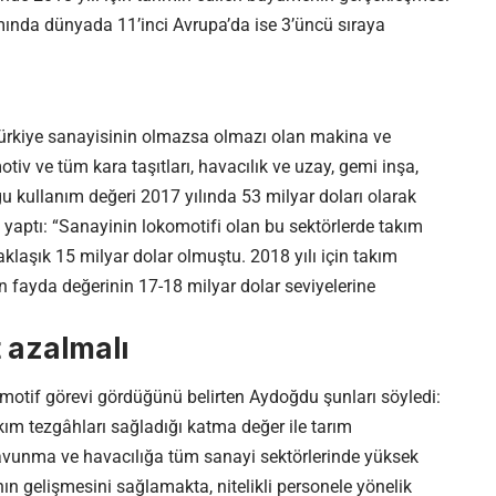
mında dünyada 11’inci Avrupa’da ise 3’üncü sıraya
 Türkiye sanayisinin olmazsa olmazı olan makina ve
otiv ve tüm kara taşıtları, havacılık ve uzay, gemi inşa,
 kullanım değeri 2017 yılında 53 milyar doları olarak
yaptı: “Sanayinin lokomotifi olan bu sektörlerde takım
yaklaşık 15 milyar dolar olmuştu. 2018 yılı için takım
in fayda değerinin 17-18 milyar dolar seviyelerine
t azalmalı
otif görevi gördüğünü belirten Aydoğdu şunları söyledi:
kım tezgâhları sağladığı katma değer ile tarım
vunma ve havacılığa tüm sanayi sektörlerinde yüksek
nın gelişmesini sağlamakta, nitelikli personele yönelik