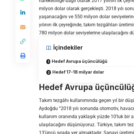
hareketliliğe bağlı olarak 2017 yılının ilk çeyr
milyon dolar olarak gerçekleşti. 2018 yılı son
yaşanacağını ve 550 milyon dolar seviyelerin
yılının ilk çeyreğinde, takım tezgâhları üret
780 milyon dolar seviyelerine ulaşılacağını 
İçindekiler
Hedef Avrupa üçüncülüğü
Hedef 17-18 milyar dolar
Hedef Avrupa üçüncülü
Takım tezgâhı kullanımında geçen yıl bir düş
Aydoğdu “2018 yılı sonunda otomotiv, havacıl
kullanım oranında yaklaşık yüzde 10’luk bir a
ulaşılacağını düşünüyoruz. Türkiye, takım tez
13’üncü sırada yer almaktadır. Sanayi üretim