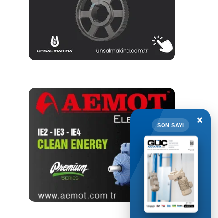
×
SON SAYI