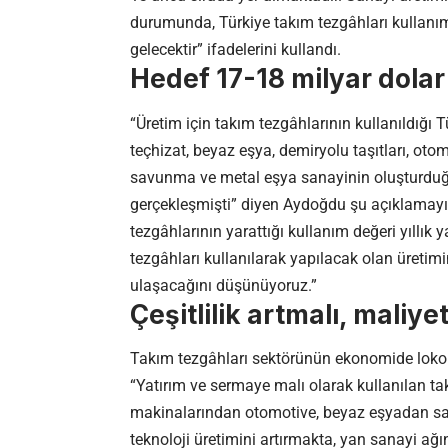
durumunda, Türkiye takım tezgâhları kullanı
gelecektir” ifadelerini kullandı.
Hedef 17-18 milyar dolar
“Üretim için takım tezgâhlarının kullanıldığı
teçhizat, beyaz eşya, demiryolu taşıtları, otom
savunma ve metal eşya sanayinin oluşturduğu
gerçekleşmişti” diyen Aydoğdu şu açıklamayı 
tezgâhlarının yarattığı kullanım değeri yıllık 
tezgâhları kullanılarak yapılacak olan üretim
ulaşacağını düşünüyoruz.”
Çeşitlilik artmalı, maliye
Takım tezgâhları sektörünün ekonomide lokom
“Yatırım ve sermaye malı olarak kullanılan ta
makinalarından otomotive, beyaz eşyadan sa
teknoloji üretimini artırmakta, yan sanayi ağı