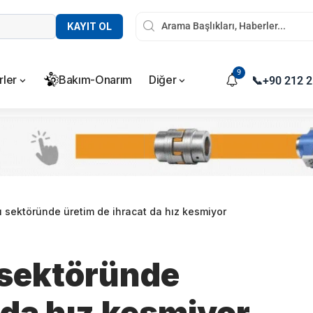
KAYIT OL
9
rler
Bakım-Onarım
Diğer
📞
+90 212 2
ı sektöründe üretim de ihracat da hız kesmiyor
 sektöründe