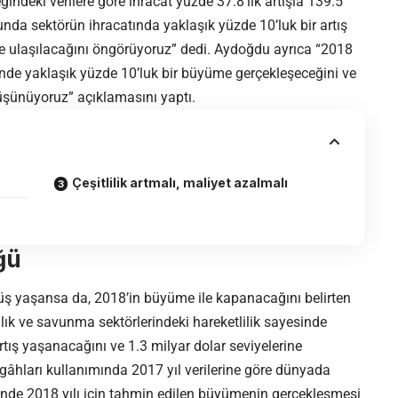
eğindeki verilere göre ihracat yüzde 37.8’lik artışla 139.5
unda sektörün ihracatında yaklaşık yüzde 10’luk bir artış
e ulaşılacağını öngörüyoruz” dedi. Aydoğdu ayrıca “2018
iminde yaklaşık yüzde 10’luk bir büyüme gerçekleşeceğini ve
düşünüyoruz” açıklamasını yaptı.
Çeşitlilik artmalı, maliyet azalmalı
ğü
üş yaşansa da, 2018’in büyüme ile kapanacağını belirten
ık ve savunma sektörlerindeki hareketlilik sayesinde
rtış yaşanacağını ve 1.3 milyar dolar seviyelerine
gâhları kullanımında 2017 yıl verilerine göre dünyada
inde 2018 yılı için tahmin edilen büyümenin gerçekleşmesi