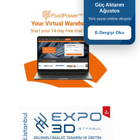
Güç Aktarım
Ağustos
Yeni sayıyı online okuyun
E-Dergiyi Oku