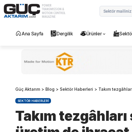
Ana Sayfa
Dergilik
Ürünler
Sektö
Güç Aktarım
>
Blog
>
Sektör Haberleri
>
Takım tezgâhlar
SEKTÖR HABERLERI
Takım tezgâhları