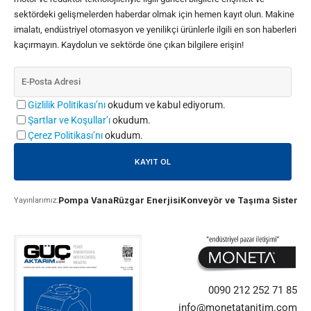
sektördeki gelişmelerden haberdar olmak için hemen kayıt olun. Makine
imalatı, endüstriyel otomasyon ve yenilikçi ürünlerle ilgili en son haberleri
kaçırmayın. Kaydolun ve sektörde öne çıkan bilgilere erişin!
Gizlilik Politikası’nı
okudum ve kabul ediyorum.
Şartlar ve Koşullar’ı
okudum.
Çerez Politikası’nı
okudum.
Pompa Vana
Rüzgar Enerjisi
Konveyör ve Taşıma Sistemle
Yayınlarımız:
0090 212 252 71 85
info@monetatanitim.com