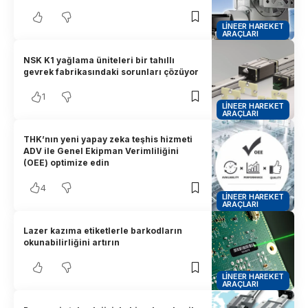
LINEER HAREKET
ARAÇLARI
NSK K1 yağlama üniteleri bir tahıllı
gevrek fabrikasındaki sorunları çözüyor
1
LINEER HAREKET
ARAÇLARI
THK’nın yeni yapay zeka teşhis hizmeti
ADV ile Genel Ekipman Verimliliğini
(OEE) optimize edin
4
LINEER HAREKET
ARAÇLARI
Lazer kazıma etiketlerle barkodların
okunabilirliğini artırın
LINEER HAREKET
ARAÇLARI