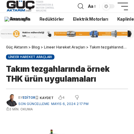
Aa
Anasayfa
Redüktörler
Elektrik Motorları
Kaplinle
Güç Aktarım
>
Blog
>
Lineer Hareket Araçları
>
Takım tezgahlarında örnek THK ürün uygulamaları
LINEER HAREKET ARAÇLARI
Takım tezgahlarında örnek
THK ürün uygulamaları
4
BY
EDITOR
SON GÜNCELLEME: MAYIS 6, 2024 2:17 PM
3 MIN. OKUMA