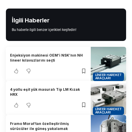
İlgili Haberler
Bu haberle ilgili benzer içerikleri keşfedin!
Enjeksiyon makinesi OEM’i NSK’nın NH
lineer kılavuzlarını seçti
LINEER HAREKET
ARAÇLARI
4 yollu eşit yük masuralı Tip LM Kızak
HRX
LINEER HAREKET
ARAÇLARI
Framo Morat’tan özelleştirilmiş
sürücüler ile güneş yakalamak