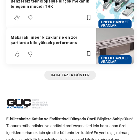
Benzersiz teknolojisiyle birçok mekanik
bileşenin mucidi THK
1
LINEER HAREKET
ARAÇLARI
Makaralı lineer kızaklar ile en zor
şartlarda bile yüksek performans
LINEER HAREKET
ARAÇLARI
DAHA FAZLA GÖSTER
E-bültenimize Katılın ve Endüstriyel Dünyada Öncü Bilgilere Sahip Olun!
Tasarım mühendisleri ve endüstri profesyonelleri için hazırlanan özel
içeriklere erişmek için şimdi e-bültenimize katılın! En yeni dişli, rulman,
motor ve redüktör teknolojileriyle ilgili güncel bilgilere erişmek ve