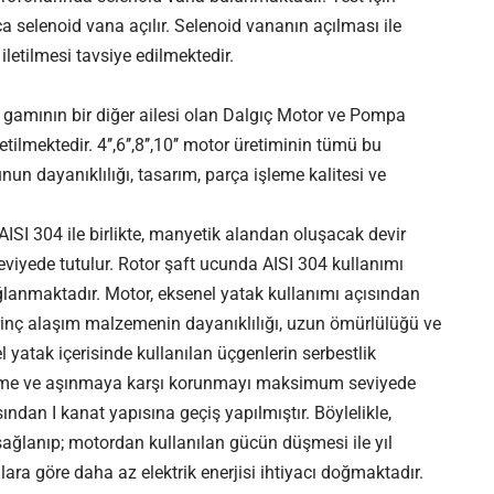
 selenoid vana açılır. Selenoid vananın açılması ile
iletilmesi tavsiye edilmektedir.
gamının bir diğer ailesi olan Dalgıç Motor ve Pompa
ilmektedir. 4’’,6’’,8’’,10’’ motor üretiminin tümü bu
un dayanıklılığı, tasarım, parça işleme kalitesi ve
ISI 304 ile birlikte, manyetik alandan oluşacak devir
viyede tutulur. Rotor şaft ucunda AISI 304 kullanımı
lanmaktadır. Motor, eksenel yatak kullanımı açısından
irinç alaşım malzemenin dayanıklılığı, uzun ömürlülüğü ve
 yatak içerisinde kullanılan üçgenlerin serbestlik
eleme ve aşınmaya karşı korunmayı maksimum seviyede
ından I kanat yapısına geçiş yapılmıştır. Böylelikle,
ağlanıp; motordan kullanılan gücün düşmesi ile yıl
ara göre daha az elektrik enerjisi ihtiyacı doğmaktadır.