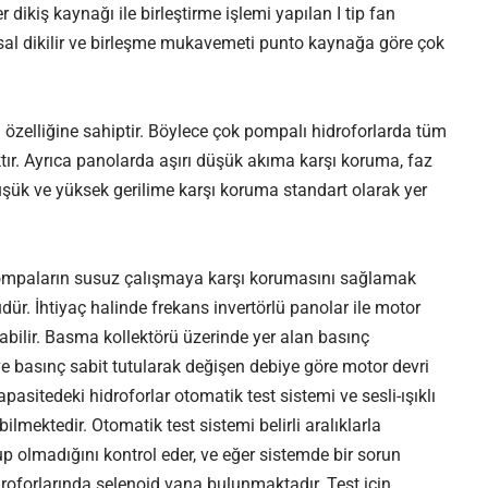
dikiş kaynağı ile birleştirme işlemi yapılan I tip fan
usal dikilir ve birleşme mukavemeti punto kaynağa göre çok
 özelliğine sahiptir. Böylece çok pompalı hidroforlarda tüm
ır. Ayrıca panolarda aşırı düşük akıma karşı koruma, faz
üşük ve yüksek gerilime karşı koruma standart olarak yer
da, pompaların susuz çalışmaya karşı korumasını sağlamak
dür. İhtiyaç halinde frekans invertörlü panolar ile motor
anabilir. Basma kollektörü üzerinde yer alan basınç
ve basınç sabit tutularak değişen debiye göre motor devri
asitedeki hidroforlar otomatik test sistemi ve sesli-ışıklı
lmektedir. Otomatik test sistemi belirli aralıklarla
p olmadığını kontrol eder, ve eğer sistemde bir sorun
idroforlarında selenoid vana bulunmaktadır. Test için