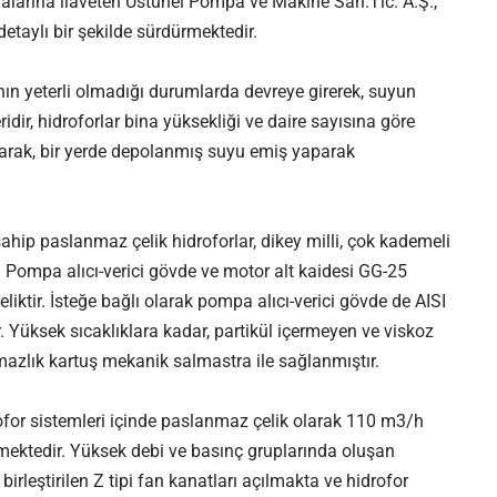
larına ilaveten Üstünel Pompa ve Makine San.Tic. A.Ş.,
detaylı bir şekilde sürdürmektedir.
nın yeterli olmadığı durumlarda devreye girerek, suyun
dir, hidroforlar bina yüksekliği ve daire sayısına göre
olarak, bir yerde depolanmış suyu emiş yaparak
ahip paslanmaz çelik hidroforlar, dikey milli, çok kademeli
r. Pompa alıcı-verici gövde ve motor alt kaidesi GG-25
iktir. İsteğe bağlı olarak pompa alıcı-verici gövde de AISI
. Yüksek sıcaklıklara kadar, partikül içermeyen ve viskoz
rmazlık kartuş mekanik salmastra ile sağlanmıştır.
for sistemleri içinde paslanmaz çelik olarak 110 m3/h
mektedir. Yüksek debi ve basınç gruplarında oluşan
rleştirilen Z tipi fan kanatları açılmakta ve hidrofor