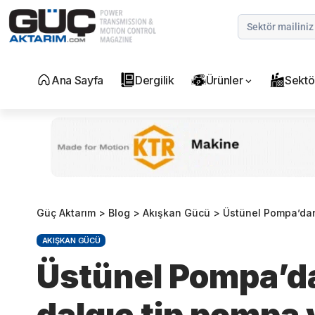
Ana Sayfa
Dergilik
Ürünler
Sektö
Güç Aktarım
>
Blog
>
Akışkan Gücü
>
Üstünel Pompa’dan
AKIŞKAN GÜCÜ
Üstünel Pompa’d