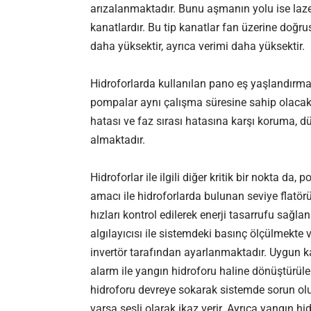
arızalanmaktadır. Bunu aşmanın yolu ise lazer 
kanatlardır. Bu tip kanatlar fan üzerine doğr
daha yüksektir, ayrıca verimi daha yüksektir.
Hidroforlarda kullanılan pano eş yaşlandırma
pompalar aynı çalışma süresine sahip olacakt
hatası ve faz sırası hatasına karşı koruma, d
almaktadır.
Hidroforlar ile ilgili diğer kritik bir nokta 
amacı ile hidroforlarda bulunan seviye flatörü
hızları kontrol edilerek enerji tasarrufu sağl
algılayıcısı ile sistemdeki basınç ölçülmekte 
invertör tarafından ayarlanmaktadır. Uygun kap
alarm ile yangın hidroforu haline dönüştürülebi
hidroforu devreye sokarak sistemde sorun olu
varsa sesli olarak ikaz verir. Ayrıca yangın h