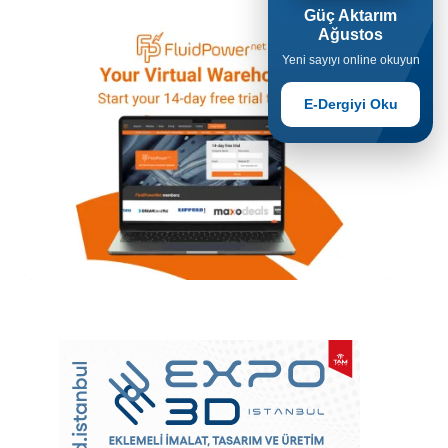
Güç Aktarım
Ağustos
Yeni sayıyı online okuyun
E-Dergiyi Oku