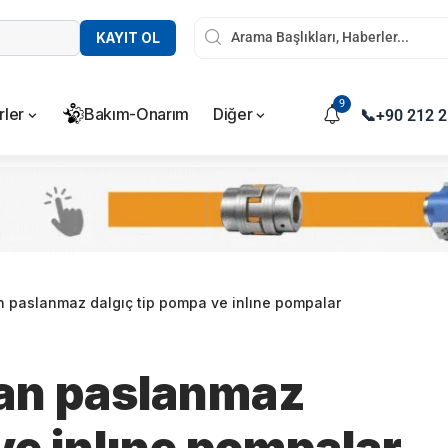
KAYIT OL
9
rler
Bakım-Onarım
Diğer
📞
+90 212 2
 paslanmaz dalgıç tip pompa ve inlıne pompalar
an paslanmaz