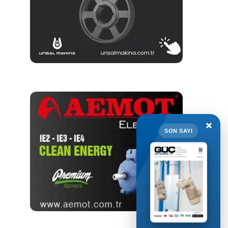
×
SON SAYI