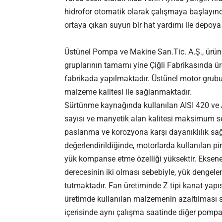
hidrofor otomatik olarak çalışmaya başlayınca
ortaya çıkan suyun bir hat yardımı ile depoya 
Üstünel Pompa ve Makine San.Tic. A.Ş., ürün 
gruplarının tamamı yine Çiğli Fabrikasında üret
fabrikada yapılmaktadır. Üstünel motor grubun
malzeme kalitesi ile sağlanmaktadır.
Sürtünme kaynağında kullanılan AISI 420 ve A
sayısı ve manyetik alan kalitesi maksimum se
paslanma ve korozyona karşı dayanıklılık sağ
değerlendirildiğinde, motorlarda kullanılan p
yük kompanse etme özelliği yüksektir. Eksenel
derecesinin iki olması sebebiyle, yük deng
tutmaktadır. Fan üretiminde Z tipi kanat yapıs
üretimde kullanılan malzemenin azaltılması s
içerisinde aynı çalışma saatinde diğer pompal