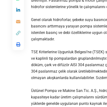
üretmiştir. Paslanmaz pompa & motor çalışma
hidrofor sistemlerine yönelik te çalışmalarını 
Genel olarak hidroforlar, şebeke suyu basıncı
basıncını arttırmaya yarayan pompa sistemleri
istenilen basınç ve debi özelliklerine uygun 
çalışmaktadır.
TSE Kriterlerine Uygunluk Belgesi’ne (TSEK) s
ve kaplinli tip pompalardan gruplandırılmıştı
döküm, çark ve difüzör AISI 304 paslanmaz çel
304 paslanmaz çelik olarak üretilebilmektedir
olmayan akışkanlarda kullanılabilirler. Sızdı
Üstünel Pompa ve Makine San.Tic. A.Ş., hidro
kapasiteye kadar üretim çalışmalarını sürdür
yüklerde genelde uygulanan punto kaynak ile bi