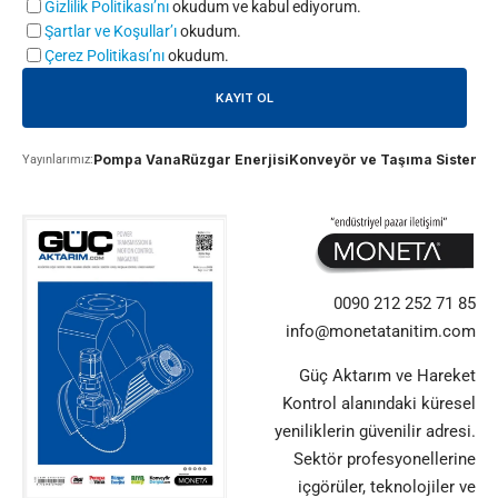
Gizlilik Politikası’nı
okudum ve kabul ediyorum.
Şartlar ve Koşullar’ı
okudum.
Çerez Politikası’nı
okudum.
Pompa Vana
Rüzgar Enerjisi
Konveyör ve Taşıma Sistemle
Yayınlarımız:
0090 212 252 71 85
info@monetatanitim.com
Güç Aktarım ve Hareket
Kontrol alanındaki küresel
yeniliklerin güvenilir adresi.
Sektör profesyonellerine
içgörüler, teknolojiler ve