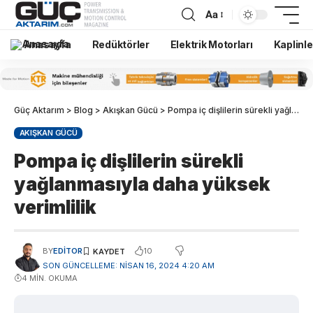
Aa
Anasayfa
Redüktörler
Elektrik Motorları
Kaplinle
Güç Aktarım
>
Blog
>
Akışkan Gücü
>
Pompa iç dişlilerin sürekli yağlanmasıyla daha yüksek verimlilik
AKIŞKAN GÜCÜ
Pompa iç dişlilerin sürekli
yağlanmasıyla daha yüksek
verimlilik
10
BY
EDITOR
SON GÜNCELLEME: NISAN 16, 2024 4:20 AM
4 MIN. OKUMA