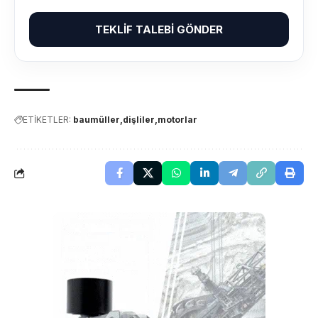
TEKLIF TALEBI GÖNDER
ETİKETLER:
baumüller
dişliler
motorlar