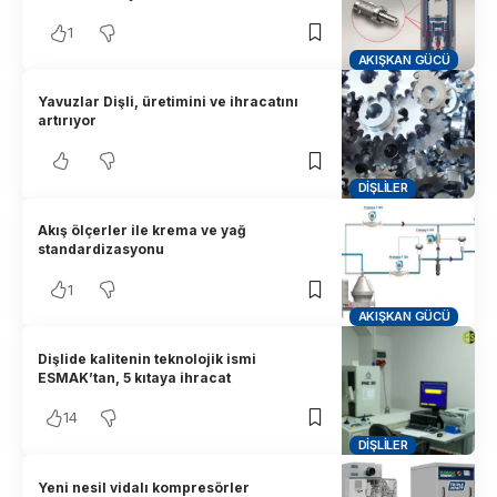
1
AKIŞKAN GÜCÜ
Yavuzlar Dişli, üretimini ve ihracatını
artırıyor
DIŞLILER
Akış ölçerler ile krema ve yağ
standardizasyonu
1
AKIŞKAN GÜCÜ
Dişlide kalitenin teknolojik ismi
ESMAK’tan, 5 kıtaya ihracat
14
DIŞLILER
Yeni nesil vidalı kompresörler