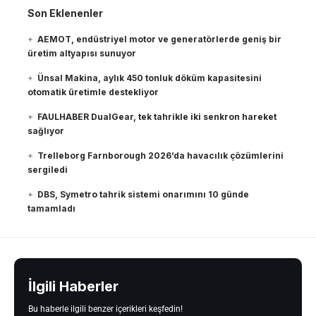
Son Eklenenler
AEMOT, endüstriyel motor ve generatörlerde geniş bir
üretim altyapısı sunuyor
Ünsal Makina, aylık 450 tonluk döküm kapasitesini
otomatik üretimle destekliyor
FAULHABER DualGear, tek tahrikle iki senkron hareket
sağlıyor
Trelleborg Farnborough 2026’da havacılık çözümlerini
sergiledi
DBS, Symetro tahrik sistemi onarımını 10 günde
tamamladı
İlgili Haberler
Bu haberle ilgili benzer içerikleri keşfedin!