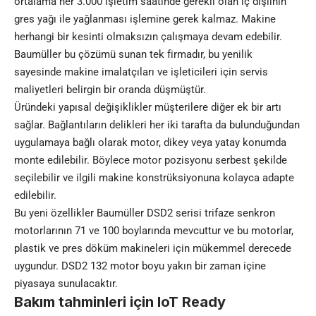
ortalama her 3.000 işletim saatinde gerekli olan iç dişlinin
gres yağı ile yağlanması işlemine gerek kalmaz. Makine
herhangi bir kesinti olmaksızın çalışmaya devam edebilir.
Baumüller bu çözümü sunan tek firmadır, bu yenilik
sayesinde makine imalatçıları ve işleticileri için servis
maliyetleri belirgin bir oranda düşmüştür.
Üründeki yapısal değişiklikler müşterilere diğer ek bir artı
sağlar. Bağlantıların delikleri her iki tarafta da bulunduğundan
uygulamaya bağlı olarak motor, dikey veya yatay konumda
monte edilebilir. Böylece motor pozisyonu serbest şekilde
seçilebilir ve ilgili makine konstrüksiyonuna kolayca adapte
edilebilir.
Bu yeni özellikler Baumüller DSD2 serisi trifaze senkron
motorlarının 71 ve 100 boylarında mevcuttur ve bu motorlar,
plastik ve pres döküm makineleri için mükemmel derecede
uygundur. DSD2 132 motor boyu yakın bir zaman içine
piyasaya sunulacaktır.
Bakım tahminleri için IoT Ready