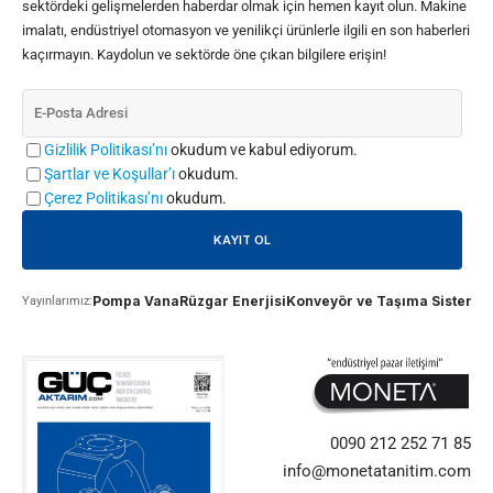
sektördeki gelişmelerden haberdar olmak için hemen kayıt olun. Makine
imalatı, endüstriyel otomasyon ve yenilikçi ürünlerle ilgili en son haberleri
kaçırmayın. Kaydolun ve sektörde öne çıkan bilgilere erişin!
Gizlilik Politikası’nı
okudum ve kabul ediyorum.
Şartlar ve Koşullar’ı
okudum.
Çerez Politikası’nı
okudum.
Pompa Vana
Rüzgar Enerjisi
Konveyör ve Taşıma Sistemle
Yayınlarımız:
0090 212 252 71 85
info@monetatanitim.com