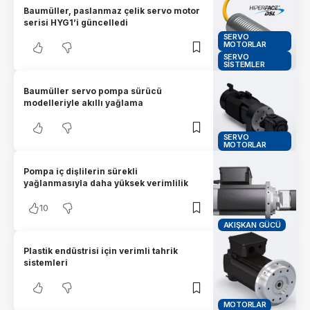
Baumüller, paslanmaz çelik servo motor
serisi HYG1’i güncelledi
SERVO
MOTORLAR
SERVO
SISTEMLER
Baumüller servo pompa sürücü
modelleriyle akıllı yağlama
SERVO
MOTORLAR
Pompa iç dişlilerin sürekli
yağlanmasıyla daha yüksek verimlilik
10
AKIŞKAN GÜCÜ
Plastik endüstrisi için verimli tahrik
sistemleri
MOTORLAR