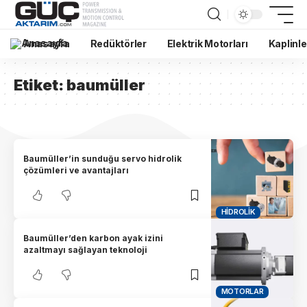
Anasayfa
Redüktörler
Elektrik Motorları
Kaplinle
Etiket:
baumüller
Baumüller’in sunduğu servo hidrolik
çözümleri ve avantajları
HIDROLIK
Baumüller’den karbon ayak izini
azaltmayı sağlayan teknoloji
MOTORLAR