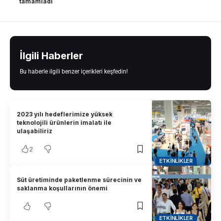
tamamladı
İlgili Haberler
Bu haberle ilgili benzer içerikleri keşfedin!
2023 yılı hedeflerimize yüksek
teknolojili ürünlerin imalatı ile
ulaşabiliriz
2
ETKINLIKLER
Süt üretiminde paketlenme sürecinin ve
saklanma koşullarının önemi
ETKINLIKLER