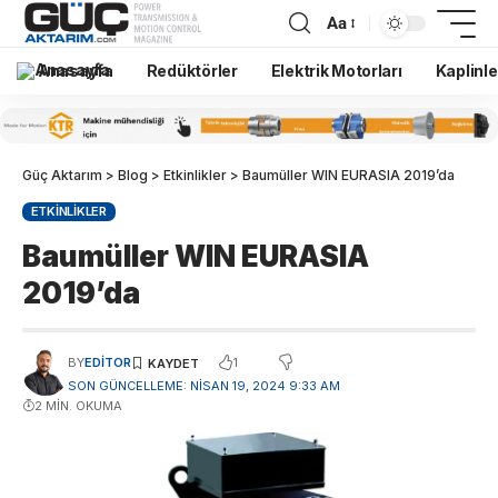
Aa
Anasayfa
Redüktörler
Elektrik Motorları
Kaplinle
Güç Aktarım
>
Blog
>
Etkinlikler
>
Baumüller WIN EURASIA 2019’da
ETKINLIKLER
Baumüller WIN EURASIA
2019’da
1
BY
EDITOR
SON GÜNCELLEME: NISAN 19, 2024 9:33 AM
2 MIN. OKUMA