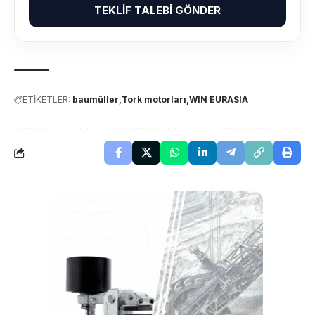
TEKLIF TALEBI GÖNDER
ETİKETLER:
baumüller
Tork motorları
WIN EURASIA