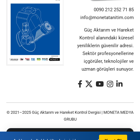
0090 212 252 71 85
info@monetatanitim.com
Güç Aktarım ve Hareket
Kontrol alanındaki küresel
yeniliklerin güvenilir adresi.
Sektör profesyonellerine
içgörüler, teknolojiler ve
uzman görüşleri sunuyor.
© 2021–2025 Güç Aktarım ve Hareket Kontrol Dergisi |
MONETA MEDYA
GRUBU
Bu siteyi kullanarak
Gizlilik Politikası
ve
Kullanım
TAMAM