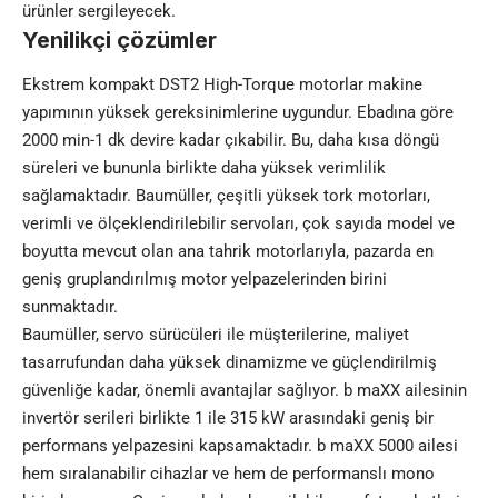
ürünler sergileyecek.
Yenilikçi çözümler
Ekstrem kompakt DST2 High-Torque motorlar makine
yapımının yüksek gereksinimlerine uygundur. Ebadına göre
2000 min-1 dk devire kadar çıkabilir. Bu, daha kısa döngü
süreleri ve bununla birlikte daha yüksek verimlilik
sağlamaktadır. Baumüller, çeşitli yüksek tork
motor
ları,
verimli ve ölçeklendirilebilir servoları, çok sayıda model ve
boyutta mevcut olan ana tahrik motorlarıyla, pazarda en
geniş gruplandırılmış motor yelpazelerinden birini
sunmaktadır.
Baumüller, servo sürücüleri ile müşterilerine, maliyet
tasarrufundan daha yüksek dinamizme ve güçlendirilmiş
güvenliğe kadar, önemli avantajlar sağlıyor. b maXX ailesinin
invertör serileri birlikte 1 ile 315 kW arasındaki geniş bir
performans yelpazesini kapsamaktadır. b maXX 5000 ailesi
hem sıralanabilir cihazlar ve hem de performanslı mono