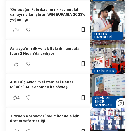
‘Geleceğin Fabrikası’nı ilk kez imalat
sanayi ile tanıştıran WIN EURASIA 2023’e
yoğun ilgi
1
SEKTÖR
HABERLERI
Avrasya’nın ilk ve tek fleksibıl ambalaj
fuarı 2 Nisan’da açılıyor
ETKINLIKLER
ACS Güç Aktarım Sistemleri Genel
Müdürü Ali Kocaman ile söyleşi
4
ZINCIR VE
ZINCIR
TAHRIKLERI
TİM’den Koronavirüsle mücadele için
üretim seferberliği