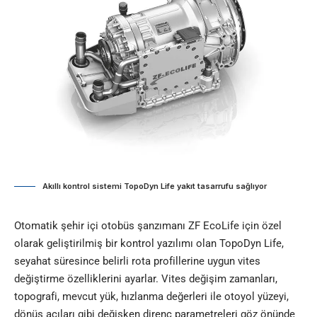
Akıllı kontrol sistemi TopoDyn Life yakıt tasarrufu sağlıyor
Otomatik şehir içi otobüs şanzımanı ZF EcoLife için özel
olarak geliştirilmiş bir kontrol yazılımı olan TopoDyn Life,
seyahat süresince belirli rota profillerine uygun vites
değiştirme özelliklerini ayarlar. Vites değişim zamanları,
topografi, mevcut yük, hızlanma değerleri ile otoyol yüzeyi,
dönüş açıları gibi değişken direnç parametreleri göz önünde