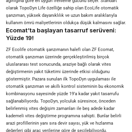
ağırlığına göre en uygun frenleme gücünü seçer. Standart
olarak TopoDyn Life özelliğe sahip olan EcoLife otomatik
şanzıman, yüksek dayanıklılık ve uzun bakım aralıklarıyla
kullanım ömrü maliyetlerinin oldukça düşük kalmasını sağlar.
Ecomat’ta başlayan tasarruf serüveni:
Yüzde 19!
ZF Ecolife otomatik şanzımanın halefi olan ZF Ecomat,
otomatik şanzıman üzerinde gerçekleştirilmiş birçok
uluslararası test sonucunda, araziye bağlı olarak vites
değiştirmenin yakıt tüketimi üzerinde etkisi olduğunu
göstermiştir. Pazara sunulan ilk TopoDyn uygulaması ile
otomatik şanzıman ve akıllı kontrol sisteminin bu ekonomik
kombinasyonu sayesinde yüzde 19’a kadar yakıt tasarrufu
sağlanabiliyordu. TopoDyn, yolculuk süresince, önceden
belirlenmiş vites değişim zamanları ile beş adede kadar
kademeli vites değiştirme programına sahipti. Bunlar belirli
arazi profillerinin yanı sıra devir sayısı, yük ve hızlanma
değerleri gibi araç verilerine göre de seçilebiliyordu.