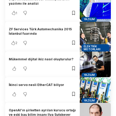
yazılımı ile analizi
1
YAZILIM
ZF Services Türk Automechanika 2015
İstanbul fuarında
2
ELEKTRIK
MOTORLARI
Mükemmel dijital ikiz nasıl oluşturulur?
YAZILIM
İkinci servo nesli EtherCAT biliyor
YAZILIM
OpenAI’ın şirketten ayrılan kurucu ortağı
ve eski baş bilim insanı Ilya Sutskever