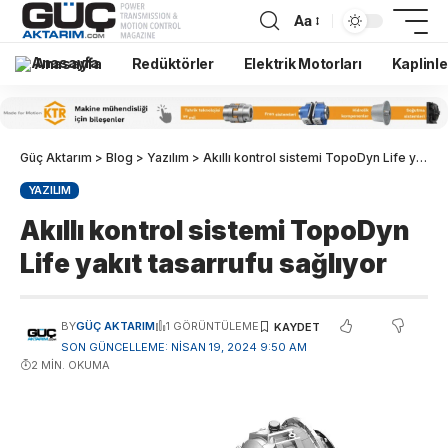
Aa
Anasayfa
Redüktörler
Elektrik Motorları
Kaplinle
Güç Aktarım
>
Blog
>
Yazılım
>
Akıllı kontrol sistemi TopoDyn Life yakıt tasarrufu sağlıyor
YAZILIM
Akıllı kontrol sistemi TopoDyn
Life yakıt tasarrufu sağlıyor
BY
GÜÇ AKTARIM
1 GÖRÜNTÜLEME
SON GÜNCELLEME: NISAN 19, 2024 9:50 AM
2 MIN. OKUMA