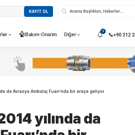
KAYIT OL
9
rler
Bakım-Onarım
Diğer
📞
+90 212 2
da da Avrasya Ambalaj Fuarı’nda bir araya geliyor
2014 yılında da