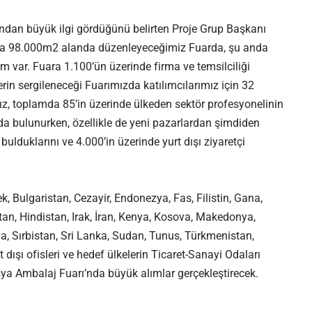
şından büyük ilgi gördüğünü belirten Proje Grup Başkanı
onda 98.000m2 alanda düzenleyeceğimiz Fuarda, şu anda
m var. Fuara 1.100’ün üzerinde firma ve temsilciliği
in sergileneceği Fuarımızda katılımcılarımız için 32
ğız, toplamda 85’in üzerinde ülkeden sektör profesyonelinin
da bulunurken, özellikle de yeni pazarlardan şimdiden
bulduklarını ve 4.000’in üzerinde yurt dışı ziyaretçi
 Bulgaristan, Cezayir, Endonezya, Fas, Filistin, Gana,
tan, Hindistan, Irak, İran, Kenya, Kosova, Makedonya,
, Sırbistan, Sri Lanka, Sudan, Tunus, Türkmenistan,
dışı ofisleri ve hedef ülkelerin Ticaret-Sanayi Odaları
sya Ambalaj Fuarı’nda büyük alımlar gerçekleştirecek.