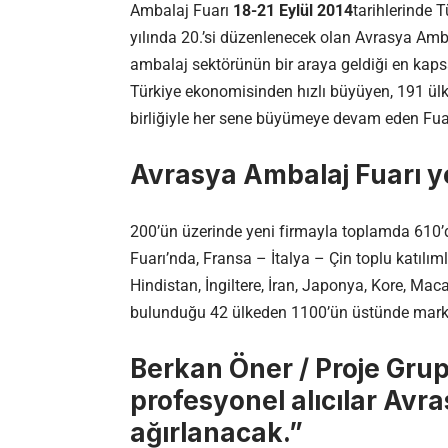
Ambalaj Fuarı
18-21 Eylül 2014
tarihlerinde 
yılında 20.’si düzenlenecek olan Avrasya Ambal
ambalaj sektörünün bir araya geldiği en kaps
Türkiye ekonomisinden hızlı büyüyen, 191 ülk
birliğiyle her sene büyümeye devam eden Fuar
Avrasya Ambalaj Fuarı ye
200’ün üzerinde yeni firmayla toplamda 610’d
Fuarı’nda, Fransa – İtalya – Çin toplu katılım
Hindistan, İngiltere, İran, Japonya, Kore, Mac
bulunduğu 42 ülkeden 1100’ün üstünde marka 
Berkan Öner / Proje Gru
profesyonel alıcılar Avr
ağırlanacak.”