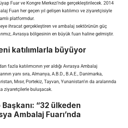
Tüyap Fuar ve Kongre Merkezi’nde gerçekleştirilecek. 2014
aj Fuarı her geçen yıl gelişen katılımcı ve ziyaretçisiyle
amlı platformdur.
eye ihracat gerçekleştiren ve ambalaj sektörünün güç
ımız, Avrasya bölgesinin en büyük fuarı haline gelmiştir.
ni katılımlarla büyüyor
an fazla katılımcının yer aldığı Avrasya Ambalaj
larının yanı sıra, Almanya, A.B.D., B.A.E., Danimarka,
aristan, Mısır, Portekiz, Tayvan, Yunanistan’ın da aralarında
ziyaretçilerle buluşacak.
p Başkanı: “32 ülkeden
asya Ambalaj Fuarı’nda