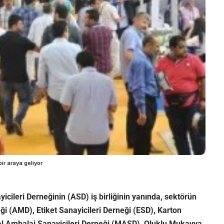
ir araya geliyor
cileri Derneğinin (ASD) iş birliğinin yanında, sektörün
ği (AMD), Etiket Sanayicileri Derneği (ESD), Karton
al Ambalaj Sanayicileri Derneği (MASD), Oluklu Mukavva