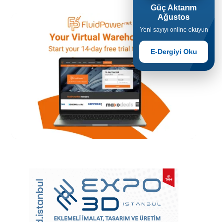
Güç Aktarım
Ağustos
Yeni sayıyı online okuyun
E-Dergiyi Oku