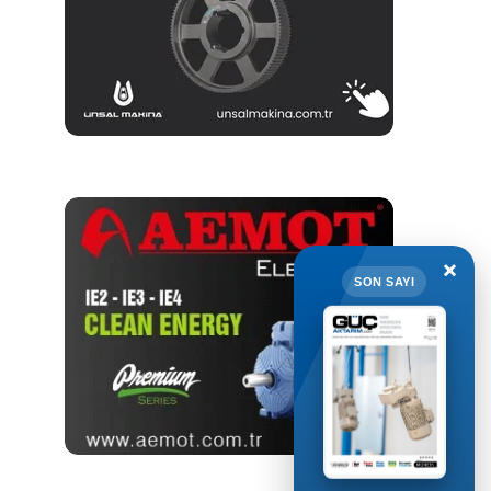
×
SON SAYI