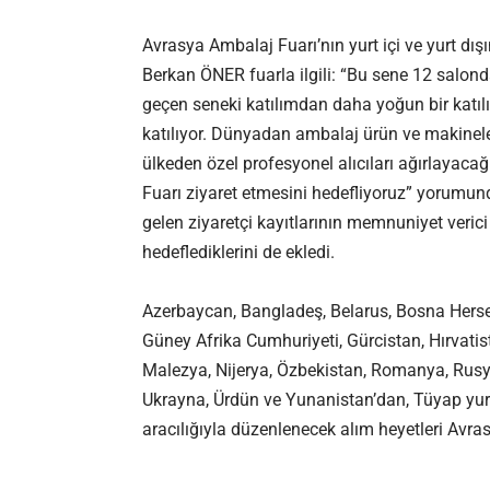
Avrasya Ambalaj Fuarı’nın yurt içi ve yurt dı
Berkan ÖNER fuarla ilgili: “Bu sene 12 sal
geçen seneki katılımdan daha yoğun bir katılı
katılıyor. Dünyadan ambalaj ürün ve makineler
ülkeden özel profesyonel alıcıları ağırlayaca
Fuarı ziyaret etmesini hedefliyoruz” yorumun
gelen ziyaretçi kayıtlarının memnuniyet verici 
hedeflediklerini de ekledi.
Azerbaycan, Bangladeş, Belarus, Bosna Hersek,
Güney Afrika Cumhuriyeti, Gürcistan, Hırvatis
Malezya, Nijerya, Özbekistan, Romanya, Rusya
Ukrayna, Ürdün ve Yunanistan’dan, Tüyap yurt 
aracılığıyla düzenlenecek alım heyetleri Avra