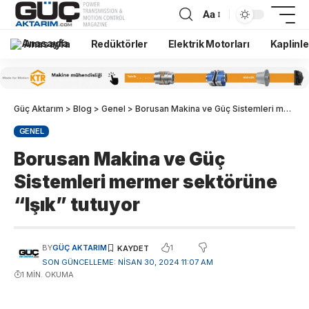
Aa
Anasayfa
Redüktörler
Elektrik Motorları
Kaplinle
Güç Aktarım
>
Blog
>
Genel
>
Borusan Makina ve Güç Sistemleri mermer sektörüne “Işık” tutuyor
GENEL
Borusan Makina ve Güç
Sistemleri mermer sektörüne
“Işık” tutuyor
1
BY
GÜÇ AKTARIM
SON GÜNCELLEME: NISAN 30, 2024 11:07 AM
1 MIN. OKUMA