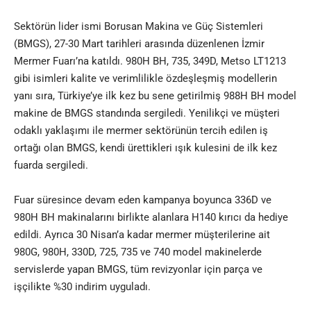
Sektörün lider ismi Borusan Makina ve Güç Sistemleri
(BMGS), 27-30 Mart tarihleri arasında düzenlenen İzmir
Mermer Fuarı’na katıldı. 980H BH, 735, 349D, Metso LT1213
gibi isimleri kalite ve verimlilikle özdeşleşmiş modellerin
yanı sıra, Türkiye’ye ilk kez bu sene getirilmiş 988H BH model
makine de BMGS standında sergiledi. Yenilikçi ve müşteri
odaklı yaklaşımı ile mermer sektörünün tercih edilen iş
ortağı olan BMGS, kendi ürettikleri ışık kulesini de ilk kez
fuarda sergiledi.
Fuar süresince devam eden kampanya boyunca 336D ve
980H BH makinalarını birlikte alanlara H140 kırıcı da hediye
edildi. Ayrıca 30 Nisan’a kadar mermer müşterilerine ait
980G, 980H, 330D, 725, 735 ve 740 model makinelerde
servislerde yapan BMGS, tüm revizyonlar için parça ve
işçilikte %30 indirim uyguladı.