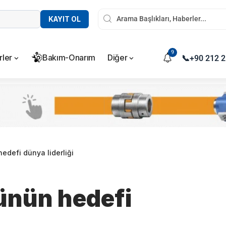
KAYIT OL
9
rler
Bakım-Onarım
Diğer
📞
+90 212 2
edefi dünya liderliği
ünün hedefi