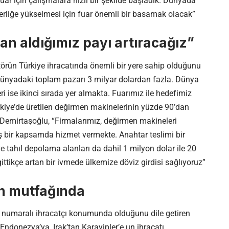
fuar için çalışmalara hızlı bir şekilde başladık. Dünyada
erliğe yükselmesi için fuar önemli bir basamak olacak”
an aldığımız payı artıracağız”
rün Türkiye ihracatında önemli bir yere sahip olduğunu
dünyadaki toplam pazarı 3 milyar dolardan fazla. Dünya
 ise ikinci sırada yer almakta. Fuarımız ile hedefimiz
ürkiye’de üretilen değirmen makinelerinin yüzde 90’dan
an Demirtaşoğlu, “Firmalarımız, değirmen makineleri
ş bir kapsamda hizmet vermekte. Anahtar teslimi bir
 tahıl depolama alanları da dahil 1 milyon dolar ile 20
ittikçe artan bir ivmede ülkemize döviz girdisi sağlıyoruz”
’in mutfağında
 numaralı ihracatçı konumunda olduğunu dile getiren
ndonezya’ya, Irak’tan Karayipler’e un ihracatı