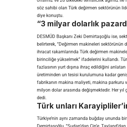
ofisimiz ve 26 ülkedeki temsilcilik ağımız ile 
söz sahibi olan Türk değirmen sektörünün lid
diye konuştu.
“3 milyar dolarlık pazard
DESMÜD Başkanı Zeki Demirtaşoğlu ise, sektö
belirterek, “Değirmen makineleri sektörünün 
ihracat rakamlarında Türk değirmen makineleri
birinciliğe yükselmek” ifadelerini kullandı. T
fazlasının yurt dışına ihraç edildiğini anlat
üretiminden un tesisi kurulumuna kadar geni
fabrikanın makina maliyeti, makina parkuru ve
milyon dolar arasında değişmektedir. Her yıl g
dedi.
Türk unları Karayipliler
Türkiye’nin aynı zamanda buğday ununda bir
Demirtaşoğlu, “Sudan’dan Çin’e, Tayland’dan E