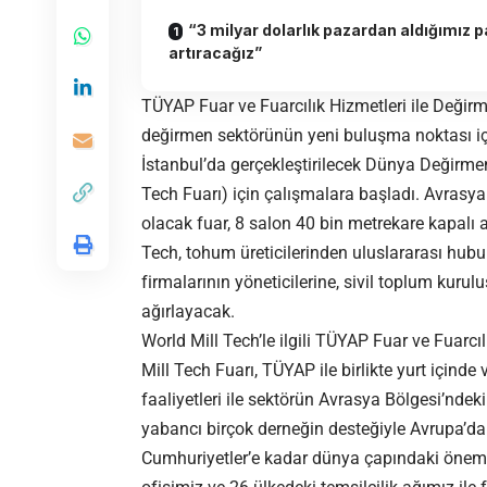
“3 milyar dolarlık pazardan aldığımız p
artıracağız”
TÜYAP Fuar ve Fuarcılık Hizmetleri ile Değir
değirmen sektörünün yeni buluşma noktası için
İstanbul’da gerçekleştirilecek Dünya Değirmen
Tech Fuarı) için çalışmalara başladı. Avrasya
olacak fuar, 8 salon 40 bin metrekare kapalı 
Tech, tohum üreticilerinden uluslararası hubub
firmalarının yöneticilerine, sivil toplum kurul
ağırlayacak.
World Mill Tech’le ilgili TÜYAP Fuar ve Fuarc
Mill Tech Fuarı, TÜYAP ile birlikte yurt içinde
faaliyetleri ile sektörün Avrasya Bölgesi’ndek
yabancı birçok derneğin desteğiyle Avrupa’da
Cumhuriyetler’e kadar dünya çapındaki önemli a