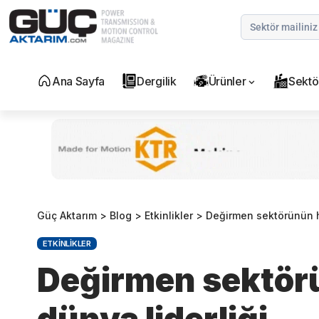
Ana Sayfa
Dergilik
Ürünler
Sektö
Güç Aktarım
>
Blog
>
Etkinlikler
>
Değirmen sektörünün h
ETKINLIKLER
Değirmen sektör