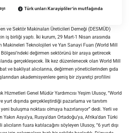
ayı
Türk unları Karayipliler’in mutfağında
men ve Sektör Makinaları Üreticileri Derneği (DESMÜD)
 iş birliği yaptı. İki kurum, 29 Mart-1 Nisan arasında
 Makineleri Teknolojileri ve Yan Sanayi Fuarı (World Mill
 Bölgesi’ndeki değirmen sektörünü bir araya getirecek
alanda gerçekleşecek. İlk kez düzenlenecek olan World Mill
at ve bakliyat alıcılarına, değirmen yöneticilerinden gıda
uşlarından akademisyenlere geniş bir ziyaretçi profilini
ılık Hizmetleri Genel Müdür Yardımcısı Yeşim Ulusoy, “World
 ve yurt dışında gerçekleştirdiği pazarlama ve tanıtım
i yeni buluşma noktası olmaya hazırlanıyor” dedi. Yerli ve
n Yakın Asya’ya, Rusya’dan Ortadoğu’ya, Afrika’dan Türki
lıcıların fuara katılacağını söyleyen Ulusoy, “6 yurt dışı