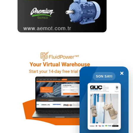
×
SON SAYI