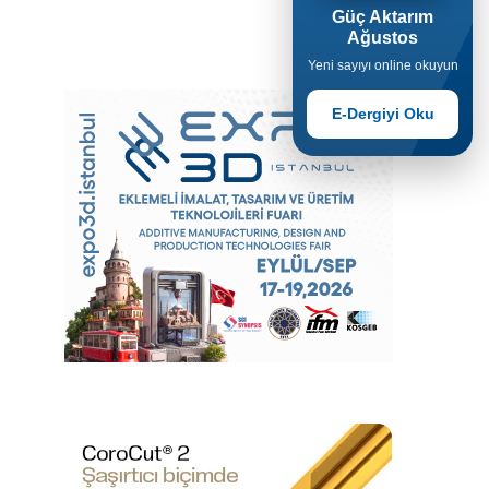
Güç Aktarım
Ağustos
Yeni sayıyı online okuyun
E-Dergiyi Oku