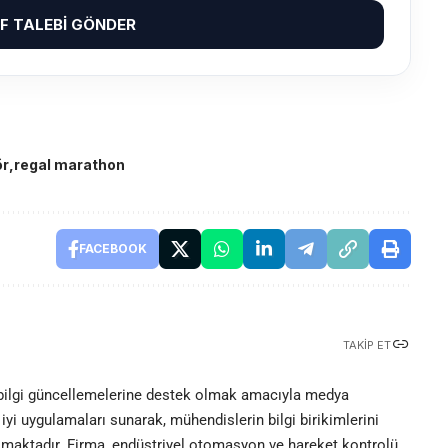
IF TALEBI GÖNDER
ör
regal marathon
FACEBOOK
TAKIP ET
 bilgi güncellemelerine destek olmak amacıyla medya
iyi uygulamaları sunarak, mühendislerin bilgi birikimlerini
olmaktadır. Firma, endüstriyel otomasyon ve hareket kontrolü