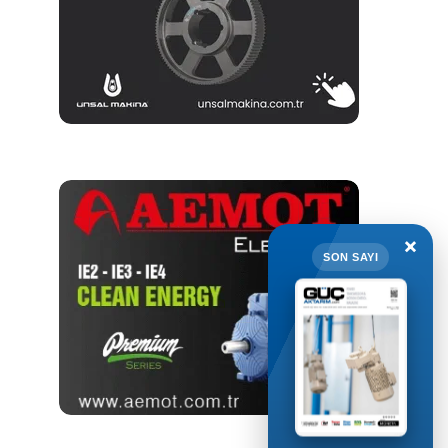
×
SON SAYI