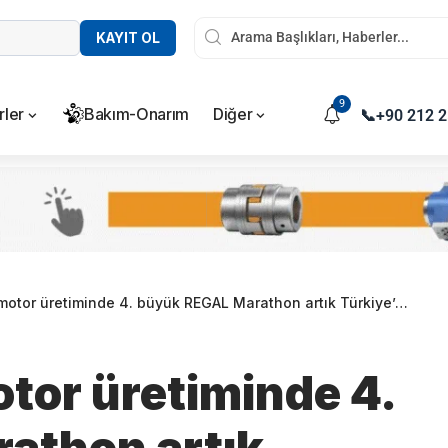
KAYIT OL
9
rler
Bakım-Onarım
Diğer
📞
+90 212 2
motor üretiminde 4. büyük REGAL Marathon artık Türkiye’de
tor üretiminde 4.