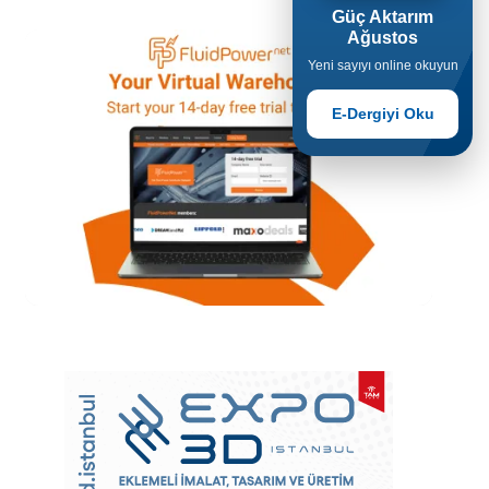
Güç Aktarım
Ağustos
Yeni sayıyı online okuyun
E-Dergiyi Oku