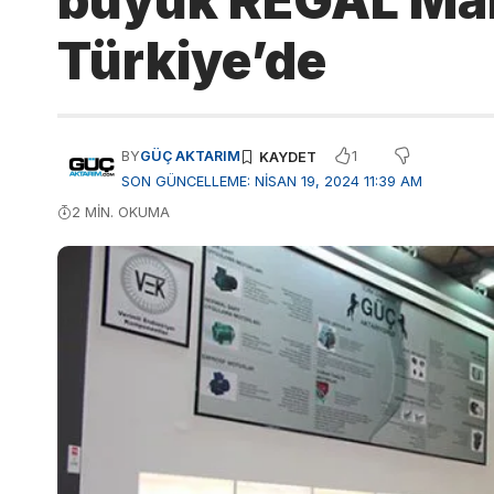
büyük REGAL Mar
Türkiye’de
1
BY
GÜÇ AKTARIM
SON GÜNCELLEME: NISAN 19, 2024 11:39 AM
2 MIN. OKUMA