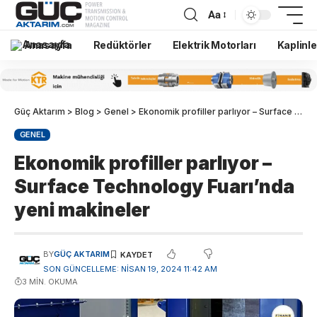
Aa
Anasayfa
Redüktörler
Elektrik Motorları
Kaplinle
Güç Aktarım
>
Blog
>
Genel
>
Ekonomik profiller parlıyor – Surface Technology Fuarı’nda yeni makineler
GENEL
Ekonomik profiller parlıyor –
Surface Technology Fuarı’nda
yeni makineler
BY
GÜÇ AKTARIM
SON GÜNCELLEME: NISAN 19, 2024 11:42 AM
3 MIN. OKUMA