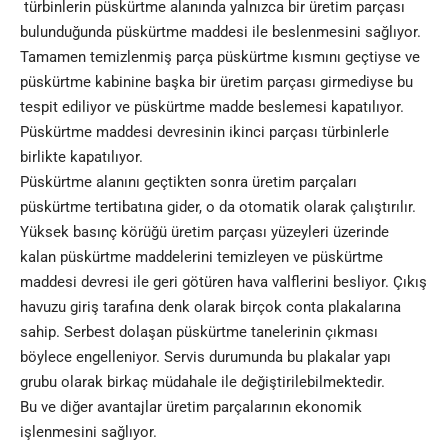
türbinlerin püskürtme alanında yalnızca bir üretim parçası
bulunduğunda püskürtme maddesi ile beslenmesini sağlıyor.
Tamamen temizlenmiş parça püskürtme kısmını geçtiyse ve
püskürtme kabinine başka bir üretim parçası girmediyse bu
tespit ediliyor ve püskürtme madde beslemesi kapatılıyor.
Püskürtme maddesi devresinin ikinci parçası türbinlerle
birlikte kapatılıyor.
Püskürtme alanını geçtikten sonra üretim parçaları
püskürtme tertibatına gider, o da otomatik olarak çalıştırılır.
Yüksek basınç körüğü üretim parçası yüzeyleri üzerinde
kalan püskürtme maddelerini temizleyen ve püskürtme
maddesi devresi ile geri götüren hava valflerini besliyor. Çıkış
havuzu giriş tarafına denk olarak birçok conta plakalarına
sahip. Serbest dolaşan püskürtme tanelerinin çıkması
böylece engelleniyor. Servis durumunda bu plakalar yapı
grubu olarak birkaç müdahale ile değiştirilebilmektedir.
Bu ve diğer avantajlar üretim parçalarının ekonomik
işlenmesini sağlıyor.