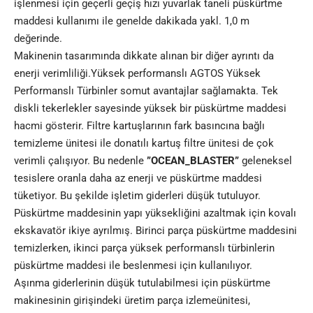
işlenmesi için geçerli geçiş hızı yuvarlak taneli püskürtme
maddesi kullanımı ile genelde dakikada yakl. 1,0 m
değerinde.
Makinenin tasarımında dikkate alınan bir diğer ayrıntı da
enerji verimliliği.Yüksek performanslı AGTOS Yüksek
Performanslı Türbinler somut avantajlar sağlamakta. Tek
diskli tekerlekler sayesinde yüksek bir püskürtme maddesi
hacmi gösterir. Filtre kartuşlarının fark basıncına bağlı
temizleme ünitesi ile donatılı kartuş filtre ünitesi de çok
verimli çalışıyor. Bu nedenle
”OCEAN_BLASTER”
geleneksel
tesislere oranla daha az enerji ve püskürtme maddesi
tüketiyor. Bu şekilde işletim giderleri düşük tutuluyor.
Püskürtme maddesinin yapı yüksekliğini azaltmak için kovalı
ekskavatör ikiye ayrılmış. Birinci parça püskürtme maddesini
temizlerken, ikinci parça yüksek performanslı türbinlerin
püskürtme maddesi ile beslenmesi için kullanılıyor.
Aşınma giderlerinin düşük tutulabilmesi için püskürtme
makinesinin girişindeki üretim parça izlemeünitesi,