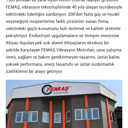
1985 yılından bu yana Aydın Astim OSB’de faaliyet gösteren
FEMAŞ, vibrasyon teknolojilerinde 40 yıla ulaşan tecrübesiyle
sektördeki liderliğini sürdürüyor. 200’den fazla güç ve model
seçeneğiyle müşterilerine farklı çözümler sunan firma,
sektördeki güçlü konumunu hızlı teslimat ve kaliteli üretimle
pekiştiriyor. Endüstriyel uygulamaların ve titreşim enerjisine
ihtiyaç duyulan pek çok alanın ihtiyaçlarını eksiksiz bir
şekilde karşılayan FEMAŞ Vibrasyon Motorları; uzun çalışma
ömrü, sağlam ve bakım gerektirmeyen tasarımı, üstün kalite,
yüksek performans, enerji tasarrufu ve üstün sızdırmazlık
özelliklerini bir araya getiriyor.