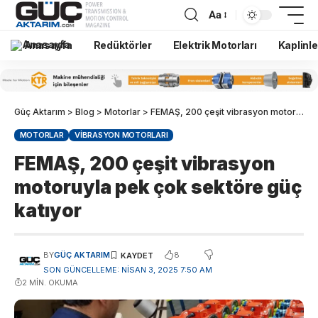
Aa
Anasayfa
Redüktörler
Elektrik Motorları
Kaplinle
Güç Aktarım
>
Blog
>
Motorlar
>
FEMAŞ, 200 çeşit vibrasyon motoruyla pek çok sektöre güç katıyor
MOTORLAR
VIBRASYON MOTORLARI
FEMAŞ, 200 çeşit vibrasyon
motoruyla pek çok sektöre güç
katıyor
8
BY
GÜÇ AKTARIM
SON GÜNCELLEME: NISAN 3, 2025 7:50 AM
2 MIN. OKUMA