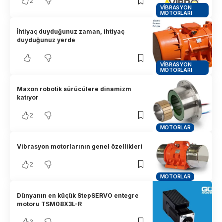
2
VIBRASYON
MOTORLARI
İhtiyaç duyduğunuz zaman, ihtiyaç
duyduğunuz yerde
VIBRASYON
MOTORLARI
Maxon robotik sürücülere dinamizm
katıyor
2
MOTORLAR
Vibrasyon motorlarının genel özellikleri
2
MOTORLAR
Dünyanın en küçük StepSERVO entegre
motoru TSM08X3L-R
3