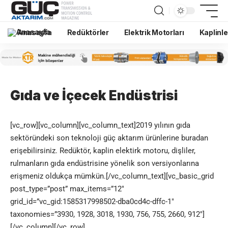
Anasayfa
Redüktörler
Elektrik Motorları
Kaplinle
Gıda ve İçecek Endüstrisi
[vc_row][vc_column][vc_column_text]2019 yılının gıda
sektöründeki son teknoloji güç aktarım ürünlerine buradan
erişebilirsiniz.
Redüktör
, kaplin elektirk motoru, dişliler,
rulman
ların gıda endüstrisine yönelik son versiyonlarına
erişmeniz oldukça mümkün.[/vc_column_text][vc_basic_grid
post_type=”post” max_items=”12″
grid_id=”vc_gid:1585317998502-dba0cd4c-dffc-1″
taxonomies=”3930, 1928, 3018, 1930, 756, 755, 2660, 912″]
[/vc_column][/vc_row]