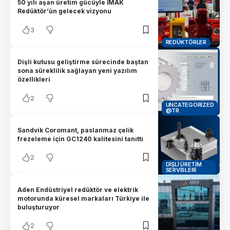
50 yılı aşan üretim gücüyle İMAK
Redüktör’ün gelecek vizyonu
3
REDÜKTÖRLER
Dişli kutusu geliştirme sürecinde baştan
sona süreklilik sağlayan yeni yazılım
özellikleri
2
UNCATEGORIZED
@TR
Sandvik Coromant, paslanmaz çelik
frezeleme için GC1240 kalitesini tanıttı
2
DIŞLI ÜRETIM
SERVISLERI
Aden Endüstriyel redüktör ve elektrik
motorunda küresel markaları Türkiye ile
buluşturuyor
2