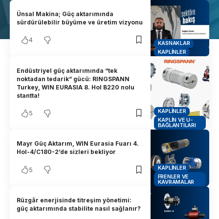
Ünsal Makina; Güç aktarımında
sürdürülebilir büyüme ve üretim vizyonu
4
KASNAKLAR
KAPLINLER
Endüstriyel güç aktarımında “tek
noktadan tedarik” gücü: RINGSPANN
Turkey, WIN EURASIA 8. Hol B220 nolu
stantta!
KAPLINLER
5
KAPLIN VE U-
BAĞLANTILARI
Mayr Güç Aktarım, WIN Eurasia Fuarı 4.
Hol-4/C180-2’de sizleri bekliyor
KAPLINLER
5
FRENLER VE
KAVRAMALAR
Rüzgâr enerjisinde titreşim yönetimi:
güç aktarımında stabilite nasıl sağlanır?