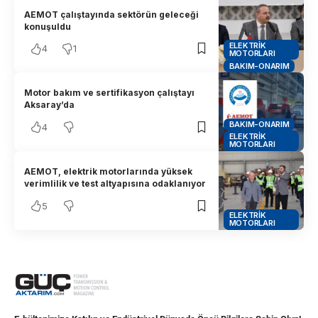
AEMOT çalıştayında sektörün geleceği
konuşuldu
ELEKTRIK
4
1
MOTORLARI
BAKIM-ONARIM
Motor bakım ve sertifikasyon çalıştayı
Aksaray’da
BAKIM-ONARIM
4
ELEKTRIK
MOTORLARI
AEMOT, elektrik motorlarında yüksek
verimlilik ve test altyapısına odaklanıyor
5
ELEKTRIK
MOTORLARI