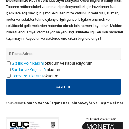
E-bültenimize Katılın ve Endüstriyel Dünyada Öncü Bilgilere Sahip Olun!
Tasarım mühendisleri ve endüstri profesyonelleri için hazırlanan özel
içeriklere erişmek için şimdi e-bültenimize katılın! En yeni dişli, rulman,
motor ve redüktör teknolojileriyle ilgili güncel bilgilere erişmek ve
sektördeki gelişmelerden haberdar olmak için hemen kayıt olun. Makine
imalatı, endüstriyel otomasyon ve yenilikçi ürünlerle ilgili en son haberleri
kaçırmayın. Kaydolun ve sektörde öne çıkan bilgilere erişin!
Gizlilik Politikası’nı
okudum ve kabul ediyorum.
Şartlar ve Koşullar’ı
okudum.
Çerez Politikası’nı
okudum.
Pompa Vana
Rüzgar Enerjisi
Konveyör ve Taşıma Sistemle
Yayınlarımız: