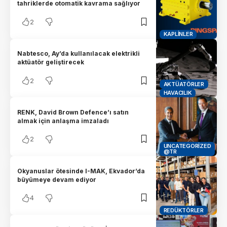
tahriklerde otomatik kavrama sağlıyor
2
KAPLINLER
Nabtesco, Ay’da kullanılacak elektrikli
aktüatör geliştirecek
2
AKTÜATÖRLER
HAVACILIK
RENK, David Brown Defence’ı satın
almak için anlaşma imzaladı
2
UNCATEGORIZED
@TR
Okyanuslar ötesinde I-MAK, Ekvador’da
büyümeye devam ediyor
4
REDÜKTÖRLER