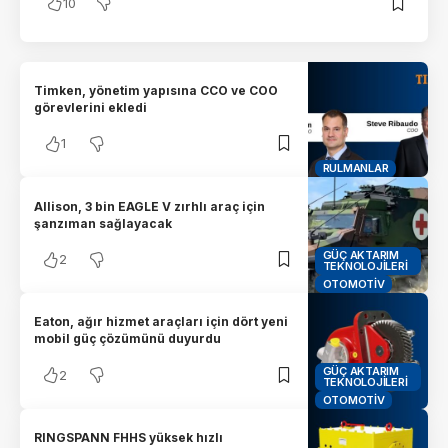
10
Timken, yönetim yapısına CCO ve COO
görevlerini ekledi
1
RULMANLAR
Allison, 3 bin EAGLE V zırhlı araç için
şanzıman sağlayacak
GÜÇ AKTARIM
2
TEKNOLOJILERI
OTOMOTIV
Eaton, ağır hizmet araçları için dört yeni
mobil güç çözümünü duyurdu
GÜÇ AKTARIM
2
TEKNOLOJILERI
OTOMOTIV
RINGSPANN FHHS yüksek hızlı