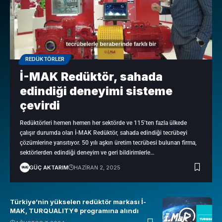
REDÜKTÖRLER
İ-MAK Redüktör, sahada
edindiği deneyimi sisteme
çevirdi
Redüktörleri hemen hemen her sektörde ve 115’ten fazla ülkede
çalışır durumda olan İ-MAK Redüktör, sahada edindiği tecrübeyi
çözümlerine yansıtıyor. 50 yılı aşkın üretim tecrübesi bulunan firma,
sektörlerden edindiği deneyim ve geri bildirimlerle…
GÜÇ AKTARIM
HAZIRAN 2, 2025
Türkiye’nin yükselen redüktör markası İ-
MAK, TURQUALITY® programına alındı