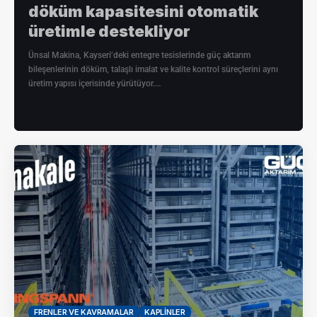
döküm kapasitesini otomatik
üretimle destekliyor
Ünsal Makina, Kayseri’deki entegre tesislerinde güç aktarım
bileşenlerinin döküm, talaşlı imalat ve kalite kontrol süreçlerini aynı
üretim yapısı içerisinde yürütüyor.…
3
FRENLER VE KAVRAMALAR
KAPLINLER