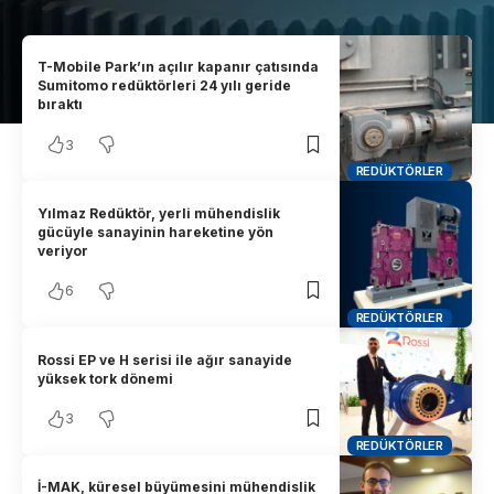
T-Mobile Park’ın açılır kapanır çatısında
Sumitomo redüktörleri 24 yılı geride
bıraktı
3
REDÜKTÖRLER
Yılmaz Redüktör, yerli mühendislik
gücüyle sanayinin hareketine yön
veriyor
6
REDÜKTÖRLER
Rossi EP ve H serisi ile ağır sanayide
yüksek tork dönemi
3
REDÜKTÖRLER
İ-MAK, küresel büyümesini mühendislik