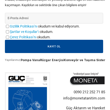
kaçırmayın. Kaydolun ve sektörde öne çıkan bilgilere erişin!
Gizlilik Politikası’nı
okudum ve kabul ediyorum.
Şartlar ve Koşullar’ı
okudum.
Çerez Politikası’nı
okudum.
Pompa Vana
Rüzgar Enerjisi
Konveyör ve Taşıma Sistemle
Yayınlarımız:
0090 212 252 71 85
info@monetatanitim.com
Güç Aktarım ve Hareket