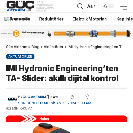
Aa
Anasayfa
Redüktörler
Elektrik Motorları
Kaplinle
Güç Aktarım
>
Blog
>
Aktüatörler
>
IMI Hydronic Engineering’ten TA- Slider: akıllı dijital kontrol
AKTÜATÖRLER
IMI Hydronic Engineering’ten
TA- Slider: akıllı dijital kontrol
BY
GÜÇ AKTARIM
SON GÜNCELLEME: NISAN 19, 2024 11:03 AM
2 MIN. OKUMA