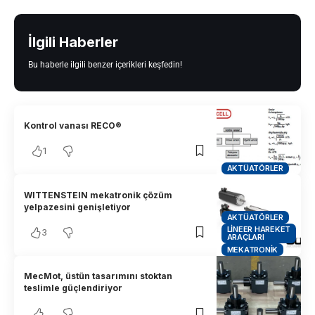
İlgili Haberler
Bu haberle ilgili benzer içerikleri keşfedin!
Kontrol vanası RECO®
1
AKTÜATÖRLER
WITTENSTEIN mekatronik çözüm
yelpazesini genişletiyor
AKTÜATÖRLER
LINEER HAREKET
3
ARAÇLARI
MEKATRONIK
MecMot, üstün tasarımını stoktan
teslimle güçlendiriyor