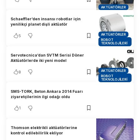
AKTÜATÖRLER
Schaeffler’den insansı robotlar için
yenilikçi planet dişli aktüatör
AKTÜATÖRLER
5
ROBOT
TEKNOLOJILERI
Servotecnica’dan SVTM Serisi Döner
Aktüatörlerde iki yeni model
AKTÜATÖRLER
8
ROBOT
TEKNOLOJILERI
SMS-TORK, Beton Ankara 2014 Fuarı
ziyaretçilerinin ilgi odağı oldu
1
Thomson elektrikli aktüatörlerine
kontrol edilebilirlik ekliyor