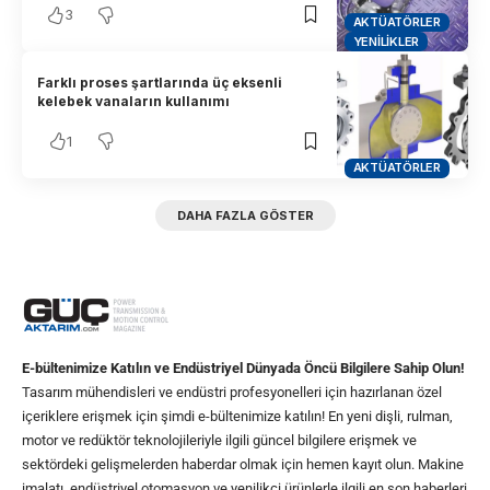
3
AKTÜATÖRLER
YENILIKLER
Farklı proses şartlarında üç eksenli
kelebek vanaların kullanımı
1
AKTÜATÖRLER
DAHA FAZLA GÖSTER
E-bültenimize Katılın ve Endüstriyel Dünyada Öncü Bilgilere Sahip Olun!
Tasarım mühendisleri ve endüstri profesyonelleri için hazırlanan özel
içeriklere erişmek için şimdi e-bültenimize katılın! En yeni dişli, rulman,
motor ve redüktör teknolojileriyle ilgili güncel bilgilere erişmek ve
sektördeki gelişmelerden haberdar olmak için hemen kayıt olun. Makine
imalatı, endüstriyel otomasyon ve yenilikçi ürünlerle ilgili en son haberleri