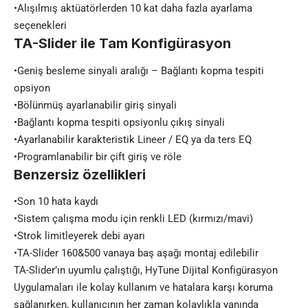
•Alışılmış aktüatörlerden 10 kat daha fazla ayarlama
seçenekleri
TA-Slider ile Tam Konfigürasyon
•Geniş besleme sinyali aralığı – Bağlantı kopma tespiti
opsiyon
•Bölünmüş ayarlanabilir giriş sinyali
•Bağlantı kopma tespiti opsiyonlu çıkış sinyali
•Ayarlanabilir karakteristik Lineer / EQ ya da ters EQ
•Programlanabilir bir çift giriş ve röle
Benzersiz özellikleri
•Son 10 hata kaydı
•Sistem çalışma modu için renkli LED (kırmızı/mavi)
•Strok limitleyerek debi ayarı
•TA-Slider 160&500 vanaya baş aşağı montaj edilebilir
TA-Slider’ın uyumlu çalıştığı, HyTune Dijital Konfigürasyon
Uygulamaları ile kolay kullanım ve hatalara karşı koruma
sağlanırken, kullanıcının her zaman kolaylıkla yanında