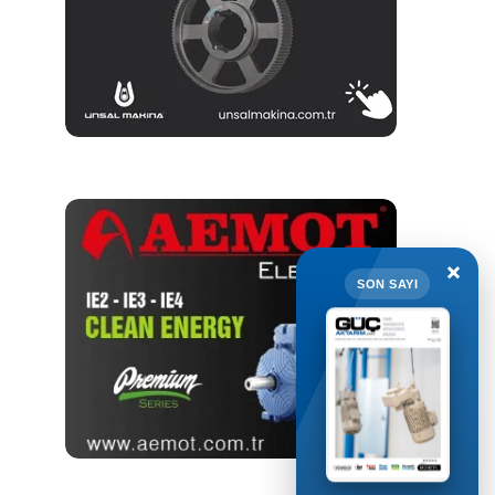
×
SON SAYI