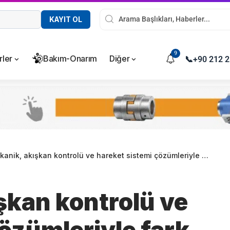
KAYIT OL
9
rler
Bakım-Onarım
Diğer
📞
+90 212 2
anik, akışkan kontrolü ve hareket sistemi çözümleriyle fark yaratıyor
şkan kontrolü ve