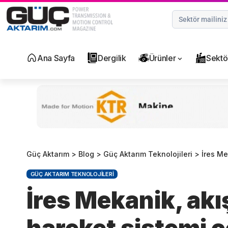
Ana Sayfa
Dergilik
Ürünler
Sektö
Güç Aktarım
>
Blog
>
Güç Aktarım Teknolojileri
>
İres Mek
GÜÇ AKTARIM TEKNOLOJILERI
İres Mekanik, akı