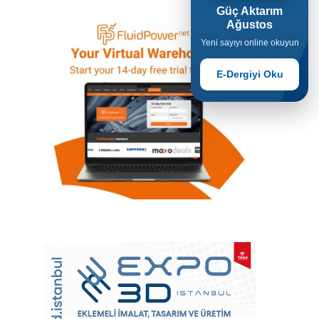
Güç Aktarım
Ağustos
Yeni sayıyı online okuyun
E-Dergiyi Oku