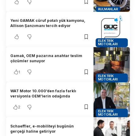
RULMANLAR
Yeni GAMAK cüruf potalı yük kamyonu,
Allison Şanzımanı tercih ediyor
ELEKTRIK
MOTORLARI
Gamak, OEM pazarına anahtar teslim
çözümler sunuyor
1
ELEKTRIK
MOTORLARI
WAT Motor 10.000’den fazla farklı
versiyonla OEM’lerin odağında
2
ELEKTRIK
MOTORLARI
Schaeffler, e-mobiliteyi bugünün
gerçeği haline getiriyor