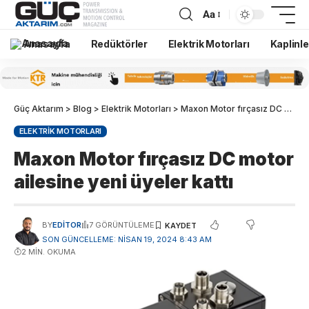
Aa
Anasayfa
Redüktörler
Elektrik Motorları
Kaplinle
Güç Aktarım
>
Blog
>
Elektrik Motorları
>
Maxon Motor fırçasız DC motor ailesine yeni üyeler kattı
ELEKTRIK MOTORLARI
Maxon Motor fırçasız DC motor
ailesine yeni üyeler kattı
BY
EDITOR
7 GÖRÜNTÜLEME
SON GÜNCELLEME: NISAN 19, 2024 8:43 AM
2 MIN. OKUMA