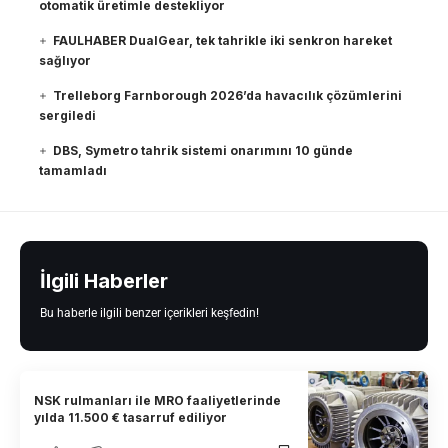
otomatik üretimle destekliyor
FAULHABER DualGear, tek tahrikle iki senkron hareket
sağlıyor
Trelleborg Farnborough 2026’da havacılık çözümlerini
sergiledi
DBS, Symetro tahrik sistemi onarımını 10 günde
tamamladı
İlgili Haberler
Bu haberle ilgili benzer içerikleri keşfedin!
NSK rulmanları ile MRO faaliyetlerinde
yılda 11.500 € tasarruf ediliyor