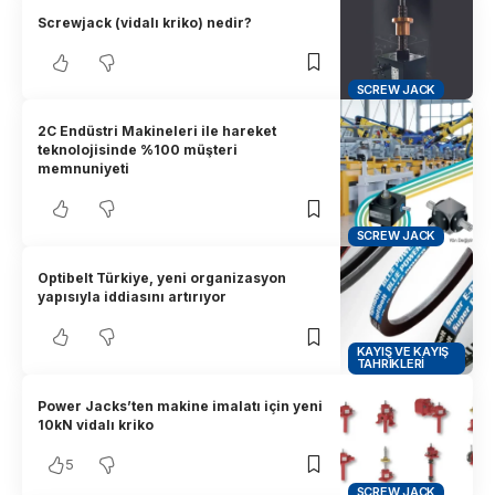
Screwjack (vidalı kriko) nedir?
SCREW JACK
2C Endüstri Makineleri ile hareket
teknolojisinde %100 müşteri
memnuniyeti
SCREW JACK
Optibelt Türkiye, yeni organizasyon
yapısıyla iddiasını artırıyor
KAYIŞ VE KAYIŞ
TAHRIKLERI
Power Jacks’ten makine imalatı için yeni
10kN vidalı kriko
5
SCREW JACK