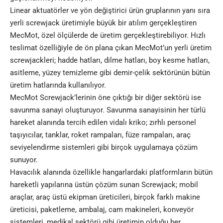
Linear aktuatörler ve yön değiştirici ürün gruplarının yanı sıra
yerli screwjack üretimiyle büyük bir atılım gerçekleştiren
MecMot, özel ölçülerde de üretim gerçekleştirebiliyor. Hızlı
teslimat özelliğiyle de ön plana çıkan MecMot’un yerli üretim
screwjackleri; hadde hatları, dilme hatları, boy kesme hatları,
asitleme, yüzey temizleme gibi demir-çelik sektörünün bütün
üretim hatlarında kullanılıyor.
MecMot Screwjack’lerinin öne çıktığı bir diğer sektörü ise
savunma sanayi oluşturuyor. Savunma sanayisinin her türlü
hareket alanında tercih edilen vidalı kriko; zırhlı personel
taşıyıcılar, tanklar, roket rampaları, füze rampaları, araç
seviyelendirme sistemleri gibi birçok uygulamaya çözüm
sunuyor.
Havacılık alanında özellikle hangarlardaki platformların bütün
hareketli yapılarına üstün çözüm sunan Screwjack; mobil
araçlar, araç üstü ekipman üreticileri, birçok farklı makine
üreticisi, paketleme, ambalaj, cam makineleri, konveyör
sistemleri, medikal sektörü gibi üretimin olduğu her