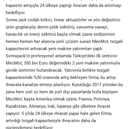
kapasite artışıyla 24 ülkeye yaptığı ihracatı daha da artırmayı
hedefliyor.
Screw jack (vidalı kriko), linear aktuatörler ve yön değiştirici
ürün gruplarıyla; demir-çelik sektörü, savunma sanayi,
havacılık ve enerji sektörü başta olmak üzere endüstrinin
hemen hemen her alanına yerli çözüm sunan MecMot, tezgah
kapasitesini artıracak yeni makine yatırımları yaptı.
Screwjack’in profesyonel anlamda Türkiye’deki ilk üreticisi
MecMot, 350 bin Euro değerindeki 2 yeni makine yatırımıyla
gövde üretimini hızlandıracak. Yatırımla birlikte tezgah
kapasitesinde %30 oranında artış bekleyen firma, bu artışı
ihracata kanalize etmeyi planlıyor. Kurulduğu 2017 yılından bu
yana hem yurt içi hem de yurt dışı pazarlarda hızla büyüyen
MecMot, başta Amerika olmak üzere; Fransa, Polonya,
Kazakistan, Almanya, Irak, İspanya gibi ülkelere ihracat
yapıyor. 5 yılda 24 ülkeye ihracat yapar hale gelen firma,
artırdığı tezgah kapasitesiyle ihracatını daha da
güçlendirmeyi hedefliyor.