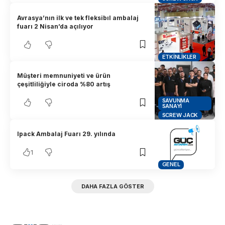
Avrasya’nın ilk ve tek fleksibıl ambalaj
fuarı 2 Nisan’da açılıyor
ETKINLIKLER
Müşteri memnuniyeti ve ürün
çeşitliliğiyle ciroda %80 artış
SAVUNMA
SANAYI
SCREW JACK
Ipack Ambalaj Fuarı 29. yılında
1
GENEL
DAHA FAZLA GÖSTER