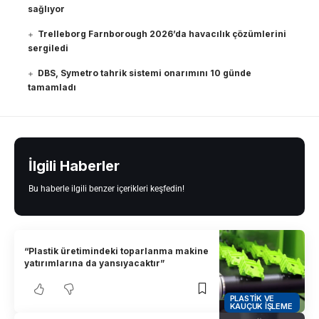
sağlıyor
Trelleborg Farnborough 2026’da havacılık çözümlerini
sergiledi
DBS, Symetro tahrik sistemi onarımını 10 günde
tamamladı
İlgili Haberler
Bu haberle ilgili benzer içerikleri keşfedin!
“Plastik üretimindeki toparlanma makine
yatırımlarına da yansıyacaktır”
PLASTIK VE
KAUÇUK İŞLEME