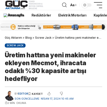
Aa
Anasayfa
Redüktörler
Elektrik Motorları
Kaplinle
Güç Aktarım
>
Blog
>
Screw Jack
>
Üretim hattına yeni makineler ekleyen Mecmot, ihracata odaklı %30 kapasite artışı hedefliyor
SCREW JACK
Üretim hattına yeni makineler
ekleyen Mecmot, ihracata
odaklı %30 kapasite artışı
hedefliyor
BY
EDITOR
SON GÜNCELLEME: NISAN 17, 2024 10:45 AM
2 MIN. OKUMA