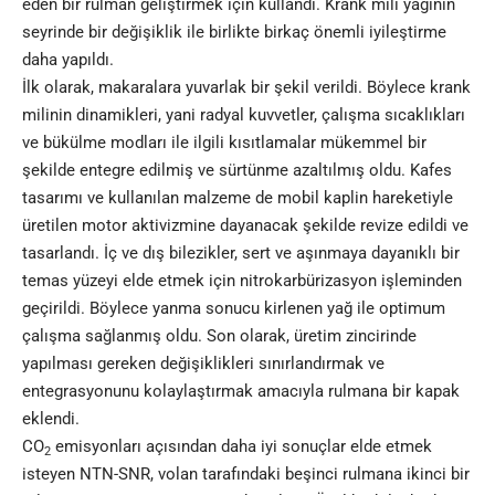
eden bir rulman geliştirmek için kullandı. Krank mili yağının
seyrinde bir değişiklik ile birlikte birkaç önemli iyileştirme
daha yapıldı.
İlk olarak, makaralara yuvarlak bir şekil verildi. Böylece krank
milinin dinamikleri, yani radyal kuvvetler, çalışma sıcaklıkları
ve bükülme modları ile ilgili kısıtlamalar mükemmel bir
şekilde entegre edilmiş ve sürtünme azaltılmış oldu. Kafes
tasarımı ve kullanılan malzeme de mobil kaplin hareketiyle
üretilen motor aktivizmine dayanacak şekilde revize edildi ve
tasarlandı. İç ve dış bilezikler, sert ve aşınmaya dayanıklı bir
temas yüzeyi elde etmek için nitrokarbürizasyon işleminden
geçirildi. Böylece yanma sonucu kirlenen yağ ile optimum
çalışma sağlanmış oldu. Son olarak, üretim zincirinde
yapılması gereken değişiklikleri sınırlandırmak ve
entegrasyonunu kolaylaştırmak amacıyla rulmana bir kapak
eklendi.
CO
emisyonları açısından daha iyi sonuçlar elde etmek
2
isteyen NTN-SNR, volan tarafındaki beşinci rulmana ikinci bir