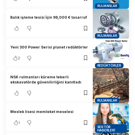
RULMANLAR
Balık işleme tesisi İçin 96,000 € tasarruf
RULMANLAR
Yeni 300 Power Serisi planet redüktörler
2
REDÜKTÖRLER
NSK rulmanları küreme tekerli
ekskavatörde güvenilirliğini kanıtladı
RULMANLAR
Meslek lisesi memleket meselesi
1
SEKTÖR
HABERLERI