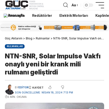
Aa
Anasayfa
Redüktörler
Elektrik Motorları
Kaplinle
Güç Aktarım
>
Blog
>
Rulmanlar
>
NTN-SNR, Solar Impulse Vakfı onaylı yeni bir krank mili rulmanı geliştirdi
RULMANLAR
NTN-SNR, Solar Impulse Vakfı
onaylı yeni bir krank mili
rulmanı geliştirdi
BY
EDITOR
SON GÜNCELLEME: NISAN 18, 2024 7:13 PM
5 MIN. OKUMA