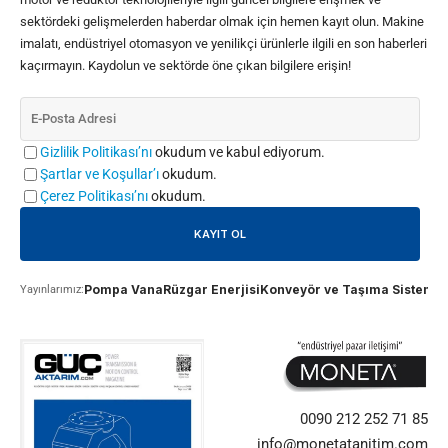
sektördeki gelişmelerden haberdar olmak için hemen kayıt olun. Makine
imalatı, endüstriyel otomasyon ve yenilikçi ürünlerle ilgili en son haberleri
kaçırmayın. Kaydolun ve sektörde öne çıkan bilgilere erişin!
Gizlilik Politikası’nı
okudum ve kabul ediyorum.
Şartlar ve Koşullar’ı
okudum.
Çerez Politikası’nı
okudum.
Pompa Vana
Rüzgar Enerjisi
Konveyör ve Taşıma Sistemle
Yayınlarımız:
0090 212 252 71 85
info@monetatanitim.com