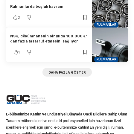
Rulmanlarda boşluk kavramı
2
RULMANLAR
NSK, dökümhanenin bir yılda 100.000 €’
dan fazla tasarruf etmesini sağlıyor
1
RULMANLAR
DAHA FAZLA GÖSTER
E-bültenimize Katılın ve Endüstriyel Dünyada Öncü Bilgilere Sahip Olun!
Tasarım mühendisleri ve endüstri profesyonelleri için hazırlanan özel
içeriklere erişmek için şimdi e-bültenimize katılın! En yeni dişli, rulman,
motor ve redüktör teknolojileriyle ilgili güncel bilgilere erişmek ve