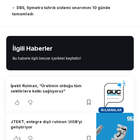
DBS, Symetro tahrik sistemi onarımını 10 günde
tamamladı
İlgili Haberler
Bu haberle ilgili benzer içerikleri keşfedin!
İpekli Rulman, “Üretimin olduğu tüm
sektörlere katkı sağlıyoruz”
RULMANLAR
JTEKT, entegre dişli rulman ‘JIGB’yi
geliştiriyor
5