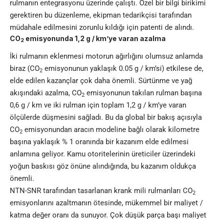
rulmanın entegrasyonu üzerinde çalıştı. Özel bir bilgi birikimi
gerektiren bu düzenleme, ekipman tedarikçisi tarafından
müdahale edilmesini zorunlu kıldığı için patenti de alındı.
CO
emisyonunda 1,2 g / km’ye varan azalma
2
İki rulmanın eklenmesi motorun ağırlığını olumsuz anlamda
biraz (CO
emisyonunun yaklaşık 0.05 g / km’si) etkilese de,
2
elde edilen kazançlar çok daha önemli. Sürtünme ve yağ
akışındaki azalma, CO
emisyonunun takılan rulman başına
2
0,6 g / km ve iki rulman için toplam 1,2 g / km’ye varan
ölçülerde düşmesini sağladı. Bu da global bir bakış açısıyla
CO
emisyonundan aracın modeline bağlı olarak kilometre
2
başına yaklaşık % 1 oranında bir kazanım elde edilmesi
anlamına geliyor. Kamu otoritelerinin üreticiler üzerindeki
yoğun baskısı göz önüne alındığında, bu kazanım oldukça
önemli.
NTN-SNR tarafından tasarlanan krank mili rulmanları CO
2
emisyonlarını azaltmanın ötesinde, mükemmel bir maliyet /
katma değer oranı da sunuyor. Çok düşük parça başı maliyet