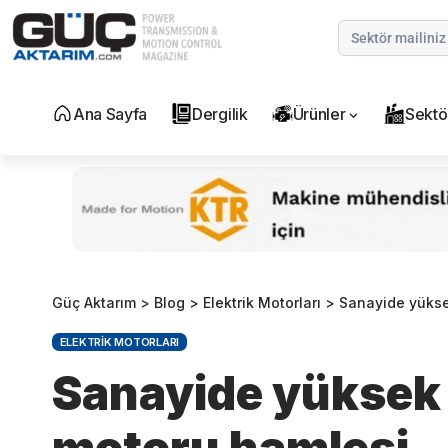
Ana Sayfa
Dergilik
Ürünler
Sektö
Güç Aktarım
>
Blog
>
Elektrik Motorları
>
Sanayide yüksek
ELEKTRIK MOTORLARI
Sanayide yüksek v