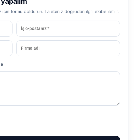
ş yapalım
z için formu doldurun. Talebiniz doğrudan ilgili ekibe iletilir.
ma