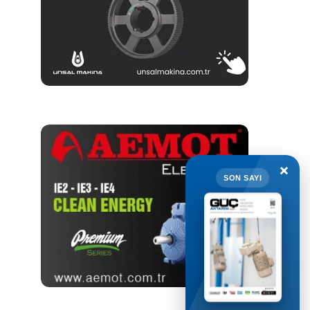
×
SON SAYI