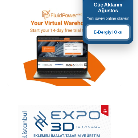
Güç Aktarım
Ağustos
Yeni sayıyı online okuyun
E-Dergiyi Oku