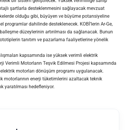
nelik bir sistem geliştirecek. Yüksek verimliliğe sahip
ntajlı şartlarla desteklenmesini sağlayacak mevzuat
lkelerde olduğu gibi, büyüyen ve büyüme potansiyeline
özel programlar dahilinde desteklenecek. KOBİ’lerin Ar-Ge,
 globalleşme düzeylerinin artırılması da sağlanacak. Bunun
rototiplerin tanıtım ve pazarlama faaliyetlerine yönelik
çalışmaları kapsamında ise yüksek verimli elektrik
rji Verimli Motorların Teşvik Edilmesi Projesi kapsamında
 elektrik motorları dönüşüm programı uygulanacak.
k motorlarının enerji tüketimlerini azaltacak teknik
ık yaratılması hedefleniyor.