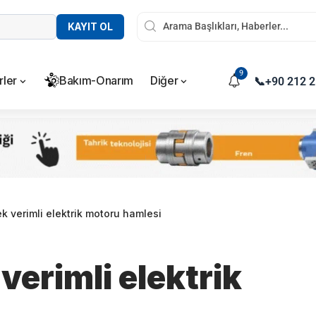
KAYIT OL
9
rler
Bakım-Onarım
Diğer
📞
+90 212 2
 verimli elektrik motoru hamlesi
erimli elektrik