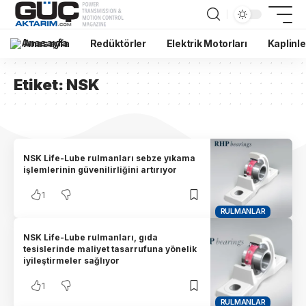
Anasayfa
Redüktörler
Elektrik Motorları
Kaplinle
Etiket:
NSK
NSK Life-Lube rulmanları sebze yıkama
işlemlerinin güvenilirliğini artırıyor
1
RULMANLAR
NSK Life-Lube rulmanları, gıda
tesislerinde maliyet tasarrufuna yönelik
iyileştirmeler sağlıyor
1
RULMANLAR