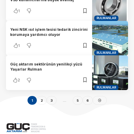
1
RULMANLAR
Yeni NSK ısıl işlem tesisi tedarik zincirini
korumaya yardımcı oluyor
1
RULMANLAR
Güç aktarım sektörünün yenilikçi yüzü
Yaşarlar Rulman
2
RULMANLAR
1
2
3
…
5
6