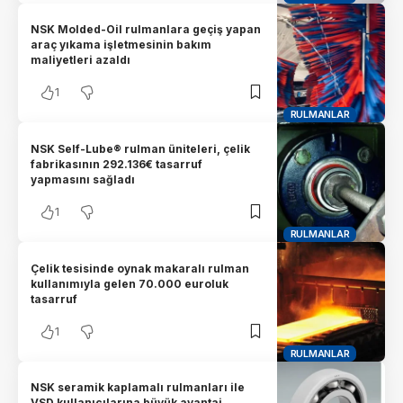
NSK Molded-Oil rulmanlara geçiş yapan
araç yıkama işletmesinin bakım
maliyetleri azaldı
1
RULMANLAR
NSK Self-Lube® rulman üniteleri, çelik
fabrikasının 292.136€ tasarruf
yapmasını sağladı
1
RULMANLAR
Çelik tesisinde oynak makaralı rulman
kullanımıyla gelen 70.000 euroluk
tasarruf
1
RULMANLAR
NSK seramik kaplamalı rulmanları ile
VSD kullanıcılarına büyük avantaj