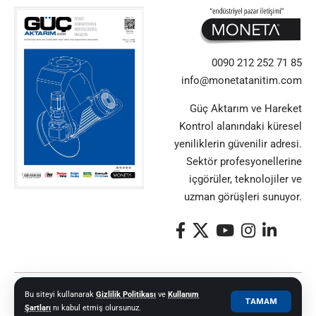
0090 212 252 71 85
info@monetatanitim.com
Güç Aktarım ve Hareket
Kontrol alanındaki küresel
yeniliklerin güvenilir adresi.
Sektör profesyonellerine
içgörüler, teknolojiler ve
uzman görüşleri sunuyor.
© 2021–2025 Güç Aktarım ve Hareket Kontrol Dergisi |
MONETA MEDYA
Bu siteyi kullanarak
Gizlilik Politikası
ve
Kullanım
TAMAM
Şartları
nı kabul etmiş olursunuz.
GRUBU