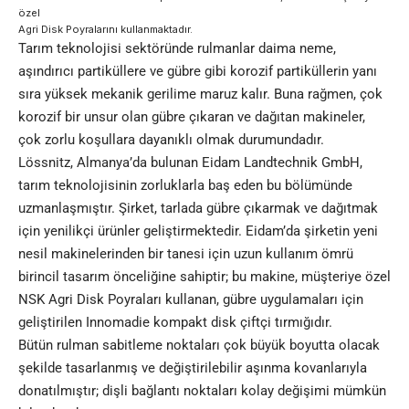
özel
Agri Disk Poyralarını kullanmaktadır.
Tarım teknolojisi sektöründe rulmanlar daima neme,
aşındırıcı partiküllere ve gübre gibi korozif partiküllerin yanı
sıra yüksek mekanik gerilime maruz kalır. Buna rağmen, çok
korozif bir unsur olan gübre çıkaran ve dağıtan makineler,
çok zorlu koşullara dayanıklı olmak durumundadır.
Lössnitz, Almanya’da bulunan Eidam Landtechnik GmbH,
tarım teknolojisinin zorluklarla baş eden bu bölümünde
uzmanlaşmıştır. Şirket, tarlada gübre çıkarmak ve dağıtmak
için yenilikçi ürünler geliştirmektedir. Eidam’da şirketin yeni
nesil makinelerinden bir tanesi için uzun kullanım ömrü
birincil tasarım önceliğine sahiptir; bu makine, müşteriye özel
NSK Agri Disk Poyraları kullanan, gübre uygulamaları için
geliştirilen Innomadie kompakt disk çiftçi tırmığıdır.
Bütün rulman sabitleme noktaları çok büyük boyutta olacak
şekilde tasarlanmış ve değiştirilebilir aşınma kovanlarıyla
donatılmıştır; dişli bağlantı noktaları kolay değişimi mümkün