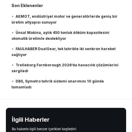
Son Eklenenler
AEMOT, endüstriyel motor ve generatörlerde geniş bir
üretim altyapısı sunuyor
Ünsal Makina, aylık 450 tonluk döküm kapasitesini
otomatik üretimle destekliyor
FAULHABER DualGear, tek tahrikle iki senkron hareket
sağlıyor
Trelleborg Farnborough 2026’da havacılık çözümlerini
sergiledi
DBS, Symetro tahrik sistemi onarımını 10 günde
tamamladı
İlgili Haberler
Bu haberle ilgili benzer içerikleri keşfedin!