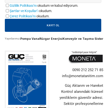
Gizlilik Politikası’nı
okudum ve kabul ediyorum.
Şartlar ve Koşullar’ı
okudum.
Çerez Politikası’nı
okudum.
Pompa Vana
Rüzgar Enerjisi
Konveyör ve Taşıma Sistemle
Yayınlarımız:
0090 212 252 71 85
info@monetatanitim.com
Güç Aktarım ve Hareket
Kontrol alanındaki küresel
yeniliklerin güvenilir adresi.
Sektör profesyonellerine