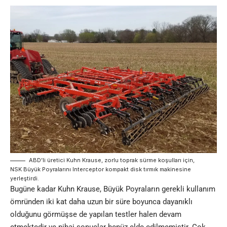
ABD’li üretici Kuhn Krause, zorlu toprak sürme koşulları için,
NSK Büyük Poyralarını Interceptor kompakt disk tırmık makinesine
yerleştirdi.
Bugüne kadar Kuhn Krause, Büyük Poyraların gerekli kullanım
ömründen iki kat daha uzun bir süre boyunca dayanıklı
olduğunu görmüşse de yapılan testler halen devam
etmektedir ve nihai sonuçlar henüz elde edilmemiştir. Çok