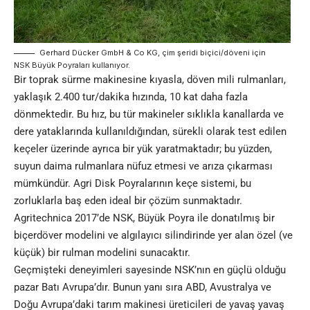
Gerhard Dücker GmbH & Co KG, çim şeridi biçici/döveni için
NSK Büyük Poyraları kullanıyor.
Bir toprak sürme makinesine kıyasla, döven mili rulmanları,
yaklaşık 2.400 tur/dakika hızında, 10 kat daha fazla
dönmektedir. Bu hız, bu tür makineler sıklıkla kanallarda ve
dere yataklarında kullanıldığından, sürekli olarak test edilen
keçeler üzerinde ayrıca bir yük yaratmaktadır; bu yüzden,
suyun daima rulmanlara nüfuz etmesi ve arıza çıkarması
mümkündür. Agri Disk Poyralarının keçe sistemi, bu
zorluklarla baş eden ideal bir çözüm sunmaktadır.
Agritechnica 2017’de NSK, Büyük Poyra ile donatılmış bir
biçerdöver modelini ve algılayıcı silindirinde yer alan özel (ve
küçük) bir rulman modelini sunacaktır.
Geçmişteki deneyimleri sayesinde NSK’nın en güçlü olduğu
pazar Batı Avrupa’dır. Bunun yanı sıra ABD, Avustralya ve
Doğu Avrupa’daki tarım makinesi üreticileri de yavaş yavaş