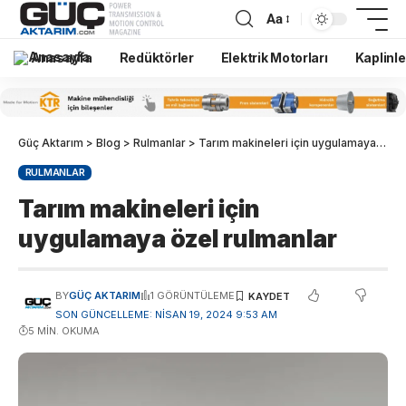
Aa
Anasayfa
Redüktörler
Elektrik Motorları
Kaplinle
Güç Aktarım
>
Blog
>
Rulmanlar
>
Tarım makineleri için uygulamaya özel rulmanlar
RULMANLAR
Tarım makineleri için
uygulamaya özel rulmanlar
BY
GÜÇ AKTARIM
1 GÖRÜNTÜLEME
SON GÜNCELLEME: NISAN 19, 2024 9:53 AM
5 MIN. OKUMA