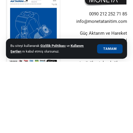
0090 212 252 71 85
info@monetatanitim.com
Güç Aktarım ve Hareket
Kontrol alanındaki küresel
Bu siteyi kullanarak
Gizlilik Politikası
ve
Kullanım
yeniliklerin güvenilir adresi.
TAMAM
Şartları
nı kabul etmiş olursunuz.
Sektör profesyonellerine
içgörüler, teknolojiler ve
uzman görüşleri sunuyor.
© 2021–2025 Güç Aktarım ve Hareket Kontrol Dergisi |
MONETA MEDYA
GRUBU