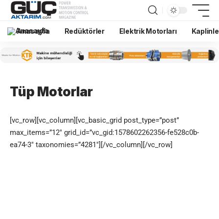
Anasayfa
Redüktörler
Elektrik Motorları
Kaplinle
Tüp Motorlar
[vc_row][vc_column][vc_basic_grid post_type=”post”
max_items=”12″ grid_id=”vc_gid:1578602262356-fe528c0b-
ea74-3″ taxonomies=”4281″][/vc_column][/vc_row]