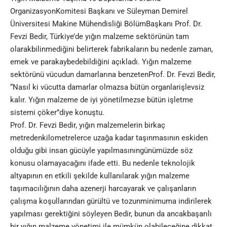
OrganizasyonKomitesi Başkanı ve Süleyman Demirel
Üniversitesi Makine Mühendisliği BölümBaşkanı Prof. Dr.
Fevzi Bedir, Türkiye’de yığın malzeme sektörünün tam
olarakbilinmediğini belirterek fabrikaların bu nedenle zaman,
emek ve parakaybedebildiğini açıkladı. Yığın malzeme
sektörünü vücudun damarlarına benzetenProf. Dr. Fevzi Bedir,
“Nasıl ki vücutta damarlar olmazsa bütün organlarişlevsiz
kalır. Yığın malzeme de iyi yönetilmezse bütün işletme
sistemi çöker”diye konuştu.
Prof. Dr. Fevzi Bedir, yığın malzemelerin birkaç
metredenkilometrelerce uzağa kadar taşınmasının eskiden
olduğu gibi insan gücüyle yapılmasınıngünümüzde söz
konusu olamayacağını ifade etti. Bu nedenle teknolojik
altyapının en etkili şekilde kullanılarak yığın malzeme
taşımacılığının daha azenerji harcayarak ve çalışanların
çalışma koşullarından gürültü ve tozunminimuma indirilerek
yapılması gerektiğini söyleyen Bedir, bunun da ancakbaşarılı
bir yığın malzeme yönetimi ile mümkün olabileceğine dikkat