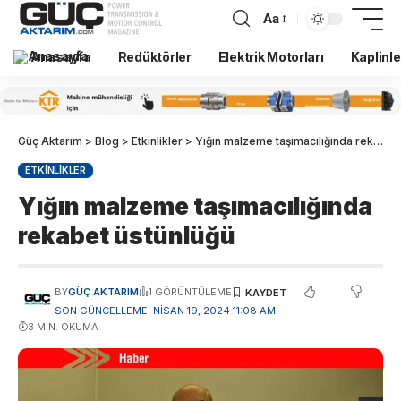
Aa
Anasayfa
Redüktörler
Elektrik Motorları
Kaplinle
Güç Aktarım
>
Blog
>
Etkinlikler
>
Yığın malzeme taşımacılığında rekabet üstünlüğü
ETKINLIKLER
Yığın malzeme taşımacılığında
rekabet üstünlüğü
BY
GÜÇ AKTARIM
1 GÖRÜNTÜLEME
SON GÜNCELLEME: NISAN 19, 2024 11:08 AM
3 MIN. OKUMA