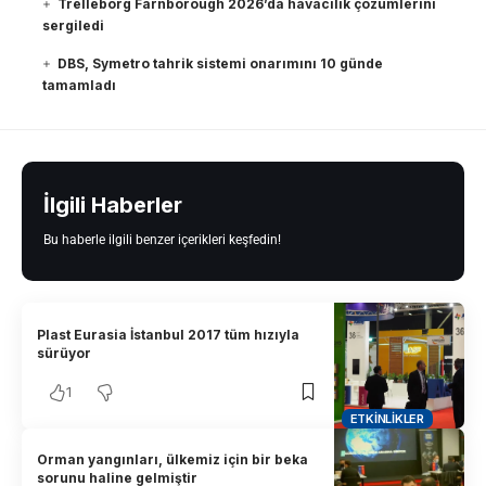
Trelleborg Farnborough 2026’da havacılık çözümlerini
sergiledi
DBS, Symetro tahrik sistemi onarımını 10 günde
tamamladı
İlgili Haberler
Bu haberle ilgili benzer içerikleri keşfedin!
Plast Eurasia İstanbul 2017 tüm hızıyla
sürüyor
1
ETKINLIKLER
Orman yangınları, ülkemiz için bir beka
sorunu haline gelmiştir