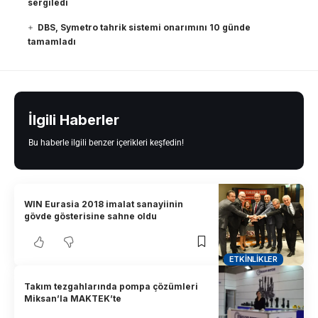
sergiledi
DBS, Symetro tahrik sistemi onarımını 10 günde
tamamladı
İlgili Haberler
Bu haberle ilgili benzer içerikleri keşfedin!
WIN Eurasia 2018 imalat sanayiinin
gövde gösterisine sahne oldu
ETKINLIKLER
Takım tezgahlarında pompa çözümleri
Miksan’la MAKTEK’te