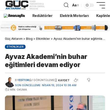
Aa
Anasayfa
Redüktörler
Elektrik Motorları
Kaplinle
Güç Aktarım
>
Blog
>
Etkinlikler
>
Ayvaz Akademi’nin buhar eğitimleri devam ediyor
ETKINLIKLER
Ayvaz Akademi’nin buhar
eğitimleri devam ediyor
1
BY
EDITOR
1 GÖRÜNTÜLEME
SON GÜNCELLEME: NISAN 19, 2024 10:38 AM
2 MIN. OKUMA