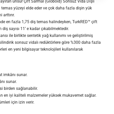
 ayıran unsur Çift Sarmal (Globoid) Sonsuz Vida Dişli
la temas yüzeyi elde eder ve çok daha fazla dişin yük
arttırır.
sinde en fazla 1,75 diş temas halindeyken, TurkRED™ çift
 diş sayısı 11’ e kadar çıkabilmektedir.
ı ile birlikte sentetik yağ kullanımı ve geliştirilmiş
 silindirik sonsuz vidalı redüktörlere göre %300 daha fazla
eri en yeni bilgisayar teknolojileri kullanılarak
t imkânı sunar.
ânı sunar.
kisi birden sağlanabilir.
lan en iyi kaliteli malzemeler yüksek mukavemet sağlar.
eri için izin verir.