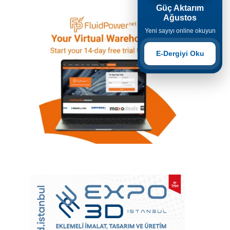
Güç Aktarım
Ağustos
Yeni sayıyı online okuyun
E-Dergiyi Oku