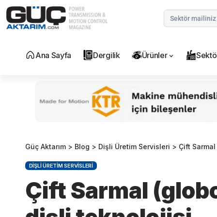
Ana Sayfa
Dergilik
Ürünler
Sektö
Güç Aktarım
>
Blog
>
Dişli Üretim Servisleri
>
Çift Sarmal
DIŞLI ÜRETIM SERVISLERI
Çift Sarmal (glob