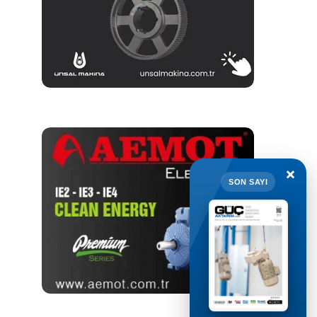
×
SON SAYI