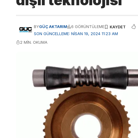
dişli teknolojisi
BY
GÜÇ AKTARIM
6 GÖRÜNTÜLEME
SON GÜNCELLEME: NISAN 19, 2024 11:23 AM
2 MIN. OKUMA