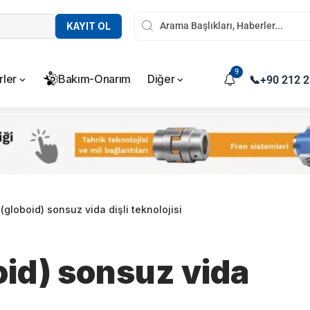
KAYIT OL
9
rler
Bakım-Onarım
Diğer
📞
+90 212 2
 (globoid) sonsuz vida dişli teknolojisi
oid) sonsuz vida