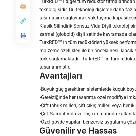
TurkRED™’ i diğer tüm redüktör firmalarından
teknolojisidir. Bu teknoloji dişlerde daha faz
taşımasını sağlayarak yük taşıma kapasitesini 
Klasik Silindirik Sonsuz Vida Dişli teknoloji
sarmal (globoid) dişli setinde kavramada olan
TurkRED™’ in tüm redüktörleri yüksek performans
malzeme özellikleri ile bir önceki nesil klasik
tork sağlamaktadır. TurkRED™’ in tüm redüktörl
tasarlanmıştır.
Avantajları
•Büyük güç gerektiren sistemlerde küçük boyu
•Gerektiğinde her tasarıma özel modifiye imk
•Çift tahrik milleri, çift çıkış milleri veya her i
•Çift Sarmal Vida ve Dişli imalatında kullanı
•Özel gövde yapıları benzersiz uygulama çözüml
Güvenilir ve Hassas