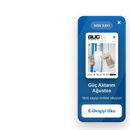
×
SON SAYI
Güç Aktarım
Ağustos
Yeni sayıyı online okuyun
E-Dergiyi Oku