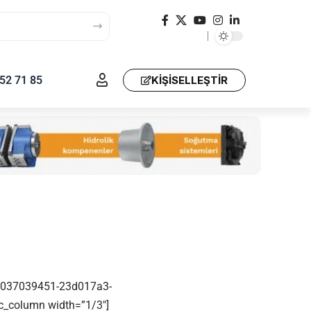
52 71 85
KIŞISELLEŞTIR
538037039451-23d017a3-
c_column width=”1/3″]