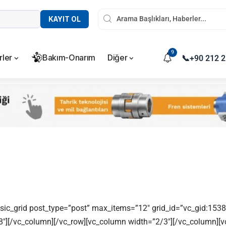
KAYIT OL
9
rler
Bakım-Onarım
Diğer
📞
+90 212 2
asic_grid post_type=”post” max_items=”12″ grid_id=”vc_gid:1
″][/vc_column][/vc_row][vc_column width=”2/3″][/vc_column][v