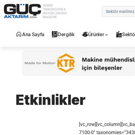
Ana Sayfa
Dergilik
Ürünler
Sektö
Etkinlikler
[vc_row][vc_column][vc_b
7100-0″ taxonomies=”3438