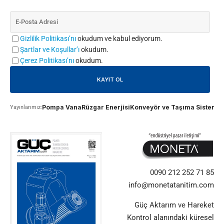
Gizlilik Politikası’nı
okudum ve kabul ediyorum.
Şartlar ve Koşullar’ı
okudum.
Çerez Politikası’nı
okudum.
Pompa Vana
Rüzgar Enerjisi
Konveyör ve Taşıma Sistemle
Yayınlarımız:
0090 212 252 71 85
info@monetatanitim.com
Güç Aktarım ve Hareket
Kontrol alanındaki küresel