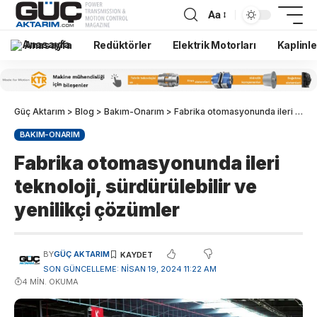
Aa
Anasayfa
Redüktörler
Elektrik Motorları
Kaplinle
Güç Aktarım
>
Blog
>
Bakım-Onarım
>
Fabrika otomasyonunda ileri teknoloji, sürdürülebilir ve yenilikçi çözümler
BAKIM-ONARIM
Fabrika otomasyonunda ileri
teknoloji, sürdürülebilir ve
yenilikçi çözümler
BY
GÜÇ AKTARIM
SON GÜNCELLEME: NISAN 19, 2024 11:22 AM
4 MIN. OKUMA