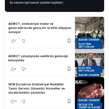
Bu haberle ilgili benzer içerikleri keşfedin!
AEMOT, endüstriyel motor ve
generatörlerde geniş bir üretim altyapısı
sunuyor
BAKIM-ONARIM
1
ELEKTRIK
MOTORLARI
AEMOT çalıştayında sektörün geleceği
konuşuldu
ELEKTRIK
4
1
MOTORLARI
BAKIM-ONARIM
SEW Eurodrive Endüstriyel Redüktör
Tamir Servisi: Güvenilir hizmetler ve
sürdürülebilir çözümler
BAKIM-ONARIM
11
REDÜKTÖR
TAMIR VE BAKIM