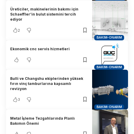
Üreticiler, makinelerinin bakımı için
Schaeffler’in bulut sistemini tercih
ediyor
2
BAKIM-ONARIM
Ekonomik cnc servis hizmetleri
BAKIM-ONARIM
Bulli ve Changshu ekiplerinden yüksek
fırın vinç tamburlarına kapsamlı
revizyon
3
BAKIM-ONARIM
Metal İşleme Tezgahlarında Planlı
Bakımın Önemi