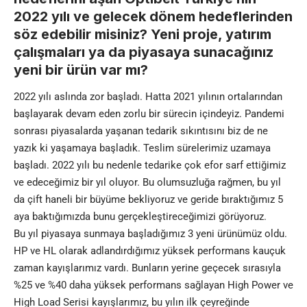
2022 yılı ve gelecek dönem hedeflerinden
söz edebilir misiniz? Yeni proje, yatırım
çalışmaları ya da piyasaya sunacağınız
yeni bir ürün var mı?
2022 yılı aslında zor başladı. Hatta 2021 yılının ortalarından
başlayarak devam eden zorlu bir sürecin içindeyiz. Pandemi
sonrası piyasalarda yaşanan tedarik sıkıntısını biz de ne
yazık ki yaşamaya başladık. Teslim sürelerimiz uzamaya
başladı. 2022 yılı bu nedenle tedarike çok efor sarf ettiğimiz
ve edeceğimiz bir yıl oluyor. Bu olumsuzluğa rağmen, bu yıl
da çift haneli bir büyüme bekliyoruz ve geride bıraktığımız 5
aya baktığımızda bunu gerçekleştireceğimizi görüyoruz.
Bu yıl piyasaya sunmaya başladığımız 3 yeni ürünümüz oldu.
HP ve HL olarak adlandırdığımız yüksek performans kauçuk
zaman kayışlarımız vardı. Bunların yerine geçecek sırasıyla
%25 ve %40 daha yüksek performans sağlayan High Power ve
High Load Serisi kayışlarımız, bu yılın ilk çeyreğinde