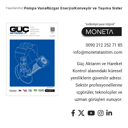
Pompa Vana
Rüzgar Enerjisi
Konveyör ve Taşıma Sistemle
Yayınlarımız:
0090 212 252 71 85
info@monetatanitim.com
Güç Aktarım ve Hareket
Kontrol alanındaki küresel
yeniliklerin güvenilir adresi.
Sektör profesyonellerine
içgörüler, teknolojiler ve
uzman görüşleri sunuyor.