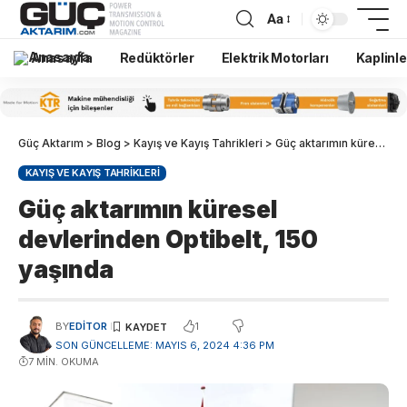
Aa
Anasayfa
Redüktörler
Elektrik Motorları
Kaplinle
Güç Aktarım
>
Blog
>
Kayış ve Kayış Tahrikleri
>
Güç aktarımın küresel devlerinden Optibelt, 150 yaşında
KAYIŞ VE KAYIŞ TAHRIKLERI
Güç aktarımın küresel
devlerinden Optibelt, 150
yaşında
1
BY
EDITOR
SON GÜNCELLEME: MAYIS 6, 2024 4:36 PM
7 MIN. OKUMA