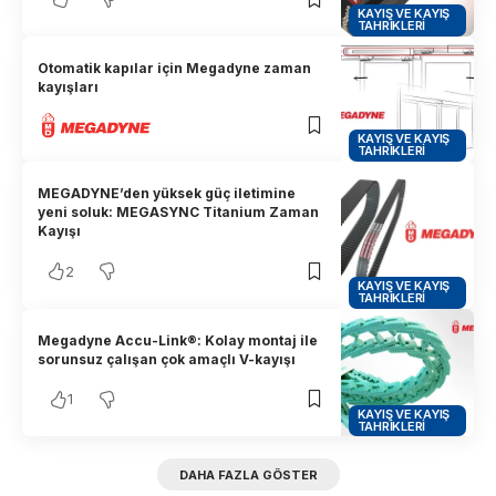
KAYIŞ VE KAYIŞ
TAHRIKLERI
Otomatik kapılar için Megadyne zaman
kayışları
KAYIŞ VE KAYIŞ
TAHRIKLERI
MEGADYNE’den yüksek güç iletimine
yeni soluk: MEGASYNC Titanium Zaman
Kayışı
2
KAYIŞ VE KAYIŞ
TAHRIKLERI
Megadyne Accu-Link®: Kolay montaj ile
sorunsuz çalışan çok amaçlı V-kayışı
1
KAYIŞ VE KAYIŞ
TAHRIKLERI
DAHA FAZLA GÖSTER