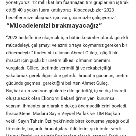
yönetiyoruz. 12 milli katılım fuarına,tanıtım gruplarının iştirak
ettiği 40’a yakın fuara katılıyoruz. Kısacası,bizler 2023
hedeflerimize ulaşmak için var gücümüzle çalışıyoruz.”
“Mücadelemizi bırakmayacağız”
“2023 hedeflerine ulaşmak için bütün kesimler olarak gerekli
mücadeleyi, çalışmayı ve azmi ortaya koymamız gereken bir
dönemdeyiz.” ifadesini kullanan Ahmet Güleç, güçlü bir
ihracat için güçlü bir üretim ülkesi olmanın önemini
vurguladı. Güleç, üretimde verimliliği ve rekabetçiliği
yakalamak gerekliliğini dile getirdi. İhracatın gücünün, üretim
gücünde geçmesi gerektiğini belirten Ahmet Güleç,
Başbakan’ımızın son günlerde dile getirdiği, iç ve dış ticareti
oluşturacak olan Ekonomi Bakanlığı’nın yeni kurumsal
yapısını ihracatçılar olarak oldukça önemsediklerini söyledi.
İhracatGenel Müdürü Sayın Veysel Parlak ve TİM Başkan
vekili Sayın Tahsin Öztiryaki’ninde birer konuşma yaptığı ödül
töreninde, başarılı ihracatçılara ödüllerini şu isimler verdi: