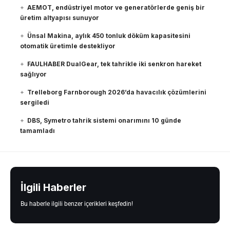
AEMOT, endüstriyel motor ve generatörlerde geniş bir
üretim altyapısı sunuyor
Ünsal Makina, aylık 450 tonluk döküm kapasitesini
otomatik üretimle destekliyor
FAULHABER DualGear, tek tahrikle iki senkron hareket
sağlıyor
Trelleborg Farnborough 2026’da havacılık çözümlerini
sergiledi
DBS, Symetro tahrik sistemi onarımını 10 günde
tamamladı
İlgili Haberler
Bu haberle ilgili benzer içerikleri keşfedin!