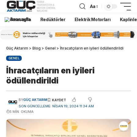
Aa
Anasayfa
Redüktörler
Elektrik Motorları
Kaplinle
Güç Aktarım
>
Blog
>
Genel
>
İhracatçıların en iyileri ödüllendirildi
GENEL
İhracatçıların en iyileri
ödüllendirildi
BY
GÜÇ AKTARIM
SON GÜNCELLEME: NISAN 19, 2024 11:34 AM
5 MIN. OKUMA