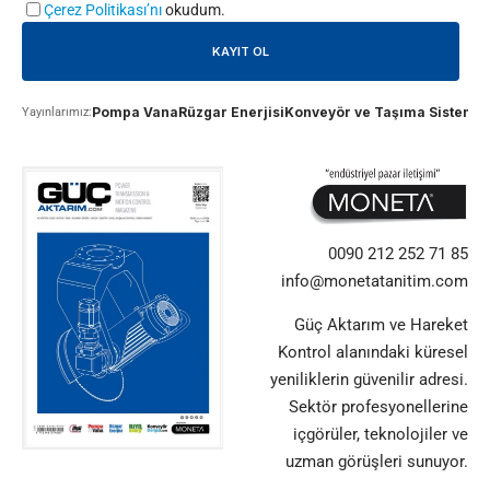
Çerez Politikası’nı
okudum.
Pompa Vana
Rüzgar Enerjisi
Konveyör ve Taşıma Sistemle
Yayınlarımız:
0090 212 252 71 85
info@monetatanitim.com
Güç Aktarım ve Hareket
Kontrol alanındaki küresel
yeniliklerin güvenilir adresi.
Sektör profesyonellerine
içgörüler, teknolojiler ve
uzman görüşleri sunuyor.