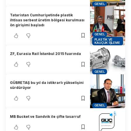
GENEL
Tataristan Cumhuriyetinde plastik
ihtisas serbest üretim bölgesi kurulması
ön girişimi başladı
GENEL
PLASTIK VE
KAUÇUK İŞLEME
ZF, Eurasia Rail İstanbul 2015 fuarında
GENEL
GÜBRETAŞ bu yıl da istikrarlı yükselişini
sürdürüyor
GENEL
MB Bucket ve Sandvik ile çifte tasarruf