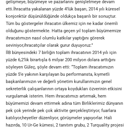
gelişmeye, büyümeye ve pazarlarını genişletmeye devam
etti.İhracatta yakalanan yüzde 4’lük başarı, 2014 yılı küresel
konjonktür düşünüldüğünde oldukça başarılı bir sonuçtur.
Tüm bu göstergeler ihracatın ülkemiz için ne kadar önemli
olduğunu göstermekte. Hatta geçen yıl toplam büyümemize
ihracatımızın nasıl olumlu katkılar yaptığını görerek
seviniyor,ihracatçılar olarak gurur duyuyoruz.”
İİB bünyesindeki 7 birliğin toplam ihracatının 2014 yılı için
yüzde 6,2’lik birartışla 6 milyar 200 milyon dolara arttığını
söyleyen Güleç, şöyle devam etti: “Toplam ihracatımızın
yüzde 5’e yakının karşılayan bu performansta, kıymetli
başkanlarımızın ve değerli yönetim kurullarımızın genel
sekreterlik çalışanlarının ortaya koydukları özverinin etkisini
vurgulamak isterim. Hem ihracatımızı artırmak, hem
büyümemizi devam ettirmek adına tüm Birliklerimiz dünyanın
pek çok yerinde pek çok aktivite gerçekleştiriyor, fuarlara
katılıyor,heyetler düzenliyor, görüşmeler yapıyorlar. Hali
hazırda, 10 Ur-Ge kümesi, 2 tanıtım grubu, 2 Turquality projesi