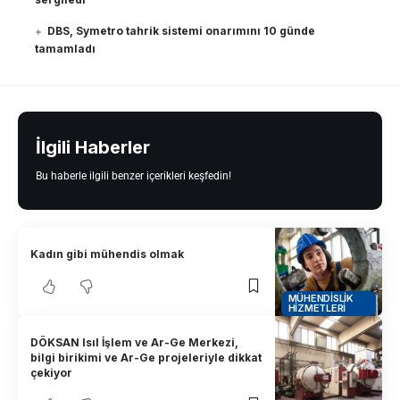
DBS, Symetro tahrik sistemi onarımını 10 günde
tamamladı
İlgili Haberler
Bu haberle ilgili benzer içerikleri keşfedin!
Kadın gibi mühendis olmak
MÜHENDISLIK
HIZMETLERI
DÖKSAN Isıl İşlem ve Ar-Ge Merkezi,
bilgi birikimi ve Ar-Ge projeleriyle dikkat
çekiyor