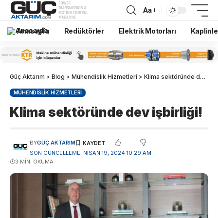
Aa
Anasayfa
Redüktörler
Elektrik Motorları
Kaplinle
Güç Aktarım
>
Blog
>
Mühendislik Hizmetleri
>
Klima sektöründe dev işbirliği!
MÜHENDISLIK HIZMETLERI
Klima sektöründe dev işbirliği!
BY
GÜÇ AKTARIM
SON GÜNCELLEME: NISAN 19, 2024 10:29 AM
3 MIN. OKUMA