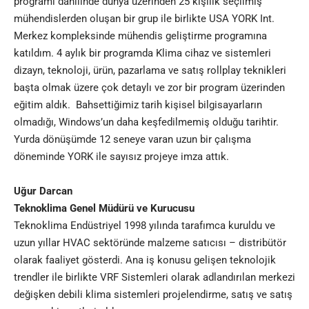
programı dahilinde dünya üzerinden 25 kişilik seçilmiş
mühendislerden oluşan bir grup ile birlikte USA YORK Int.
Merkez kompleksinde mühendis geliştirme programına
katıldım. 4 aylık bir programda Klima cihaz ve sistemleri
dizayn, teknoloji, ürün, pazarlama ve satış rollplay teknikleri
başta olmak üzere çok detaylı ve zor bir program üzerinden
eğitim aldık. Bahsettiğimiz tarih kişisel bilgisayarların
olmadığı, Windows’un daha keşfedilmemiş olduğu tarihtir.
Yurda dönüşümde 12 seneye varan uzun bir çalışma
döneminde YORK ile sayısız projeye imza attık.
Uğur Darcan
Teknoklima Genel Müdürü ve Kurucusu
Teknoklima Endüstriyel 1998 yılında tarafımca kuruldu ve
uzun yıllar HVAC sektöründe malzeme satıcısı – distribütör
olarak faaliyet gösterdi. Ana iş konusu gelişen teknolojik
trendler ile birlikte VRF Sistemleri olarak adlandırılan merkezi
değişken debili klima sistemleri projelendirme, satış ve satış