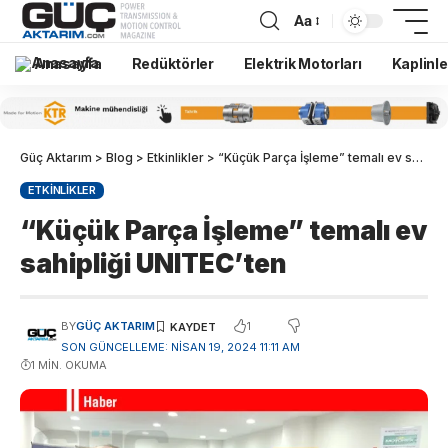
Aa
Anasayfa
Redüktörler
Elektrik Motorları
Kaplinle
Güç Aktarım
>
Blog
>
Etkinlikler
>
“Küçük Parça İşleme” temalı ev sahipliği UNITEC’ten
ETKINLIKLER
“Küçük Parça İşleme” temalı ev
sahipliği UNITEC’ten
1
BY
GÜÇ AKTARIM
SON GÜNCELLEME: NISAN 19, 2024 11:11 AM
1 MIN. OKUMA