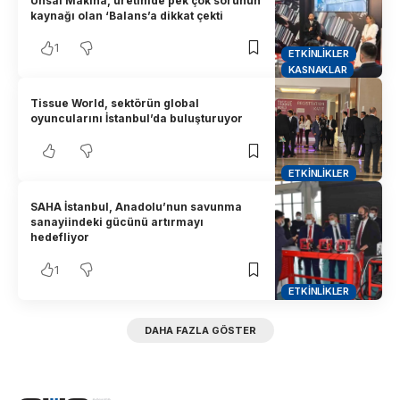
Ünsal Makina, üretimde pek çok sorunun
kaynağı olan ‘Balans’a dikkat çekti
1
ETKINLIKLER
KASNAKLAR
Tissue World, sektörün global
oyuncularını İstanbul’da buluşturuyor
ETKINLIKLER
SAHA İstanbul, Anadolu’nun savunma
sanayiindeki gücünü artırmayı
hedefliyor
1
ETKINLIKLER
DAHA FAZLA GÖSTER