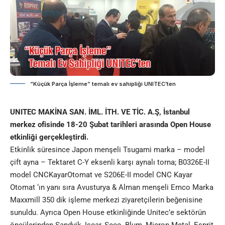
“Küçük Parça İşleme” temalı ev sahipliği UNITEC’ten
UNITEC MAKİNA SAN. İML. İTH. VE TİC. A.Ş, İstanbul
merkez ofisinde 18-20 Şubat tarihleri arasında Open House
etkinliği gerçekleştirdi.
Etkinlik süresince Japon menşeli Tsugami marka – model
çift ayna – Tektaret C-Y eksenli karşı aynalı torna; B0326E-II
model CNCKayarOtomat ve S206E-II model CNC Kayar
Otomat ‘ın yanı sıra Avusturya & Alman menşeli Emco Marka
Maxxmill 350 dik işleme merkezi ziyaretçilerin beğenisine
sunuldu. Ayrıca Open House etkinliğinde Unitec’e sektörün