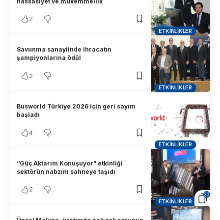
hassasiyet ve mükemmellik
2
ETKINLIKLER
Savunma sanayiinde ihracatın
şampiyonlarına ödül
2
ETKINLIKLER
Busworld Türkiye 2026 için geri sayım
başladı
4
ETKINLIKLER
“Güç Aktarım Konuşuyor” etkinliği
sektörün nabzını sahneye taşıdı
2
23
ETKINLIKLER