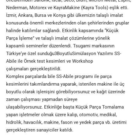
öncülerinden Sandvik, Iscar, Seco, Blum, Micron Metal, Esprit,
Nederman, Motorex ve KayraMakine (Kayra Tools) eşlik etti.
İzmir, Ankara, Bursa ve Konya gibi ülkemizin talaşlı imalat
konusunda önemli merkezlerinden olan şehirlerinden gruplar
halinde katılımlar sağlandı. Etkinlik kapsamında “Küçük
Parça İşleme” ve talaşlı imalat çözümlerine yönelik
kapsamlı seminerler düzenlendi. Tsugami markasının
Türkiye‘ye özel sunduğu3BoyutluSimülasyon Yazılımı SS-
Abile ile Örnek test kesimleri ve Workshop
çalışmaları gerçekleştirildi.
Komplex parçalarda bile SS-Abile programı ile parça
kesimlerini takımlandırma yaparak, istenilen makine ile üç
boyutlu olarak işlenişini görebiliyorsunuz ve kağıt üzerinde
zaman çalışması yapmadan süreye
ulaşabiliyorsunuz. Etkinliğe başta Küçük Parça Tornalama
yapan işletmeler olmak üzere kalıp, otomotiv, medikal,
hidrolik, havacılık, makine, fason ve yedek parça vb. üretimi
gerçekleştiren sanayiciler katıldı.