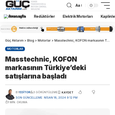
Aa
Anasayfa
Redüktörler
Elektrik Motorları
Kaplinle
Güç Aktarım
>
Blog
>
Motorlar
>
Masstechnic, KOFON markasının Türkiye’deki satışlarına başladı
MOTORLAR
Masstechnic, KOFON
markasının Türkiye’deki
satışlarına başladı
BY
EDITOR
3 GÖRÜNTÜLEME
SON GÜNCELLEME: NISAN 18, 2024 9:12 PM
1 MIN. OKUMA