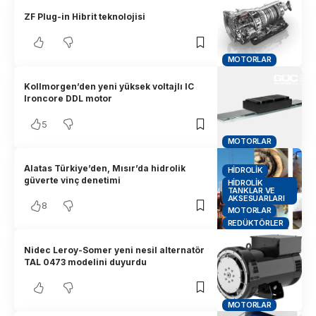
ZF Plug-in Hibrit teknolojisi
MOTORLAR
Kollmorgen’den yeni yüksek voltajlı IC
Ironcore DDL motor
5
MOTORLAR
Alatas Türkiye’den, Mısır’da hidrolik
HIDROLIK
güverte vinç denetimi
HIDROLIK
TANKLAR VE
AKSESUARLARI
8
MOTORLAR
REDÜKTÖRLER
Nidec Leroy-Somer yeni nesil alternatör
TAL 0473 modelini duyurdu
MOTORLAR