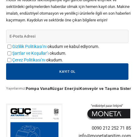
sektördeki gelişmelerden haberdar olmak için hemen kayıt olun. Makine
imalatı, endüstriyel otomasyon ve yenilikçi ürünlerle ilgili en son haberleri
kaçırmayın. Kaydolun ve sektörde öne çıkan bilgilere erişin!
Gizlilik Politikası’nı
okudum ve kabul ediyorum.
Şartlar ve Koşullar’ı
okudum.
Çerez Politikası’nı
okudum.
Pompa Vana
Rüzgar Enerjisi
Konveyör ve Taşıma Sistemle
Yayınlarımız:
0090 212 252 71 85
info@monetatanitim.com