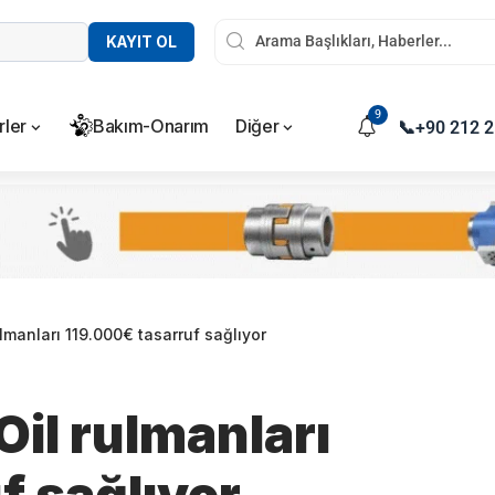
KAYIT OL
9
rler
Bakım-Onarım
Diğer
📞
+90 212 2
manları 119.000€ tasarruf sağlıyor
il rulmanları