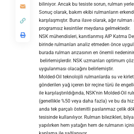
biliniyor. Ancak bu tesiste sorun, rulman yer
Sonuç olarak, bakım ekibi rulmanların erkenden 
karşılaşmıştır. Buna ilave olarak, ağır rulman
programsız kesintiler meydana gelmektedir.
NSK mühendisleri, kanıtlanmış AIP Katma Değ
birinde rulmanları analiz etmeden önce uygul
burada rulman arızasının en önemli nedenini
belirlemişlerdir. NSK uzmanları optimum çözü
uygulanması olacağını belirlemiştir.
Molded-Oil teknolojili rulmanlarda su ve kirle
gönderilen yağ içeren bir reçine türü ile engel
ile karşılaştırıldığında, NSK’nin Molded-Oil 
(genellikle %50 veya daha fazla) ve bu da hiz
anda tek parçalı östenitli paslanmaz çelik dö
tesisinde kullanılıyor. Rulman bilezikleri, bi
yapılırken hem yatağın hem de rulmanın içini
kaplama ile sağlanıyor.