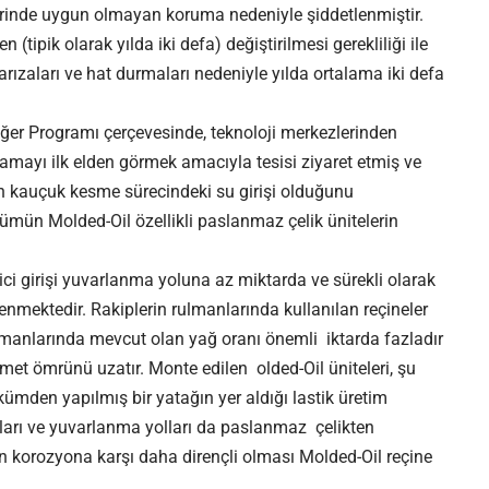
lerinde uygun olmayan koruma nedeniyle şiddetlenmiştir.
(tipik olarak yılda iki defa) değiştirilmesi gerekliliği ile
 arızaları ve hat durmaları nedeniyle yılda ortalama iki defa
er Programı çerçevesinde, teknoloji merkezlerinden
amayı ilk elden görmek amacıyla tesisi ziyaret etmiş ve
n kauçuk kesme sürecindeki su girişi olduğunu
mün Molded-Oil özellikli paslanmaz çelik ünitelerin
tici girişi yuvarlanma yoluna az miktarda ve sürekli olarak
lenmektedir. Rakiplerin rulmanlarında kullanılan reçineler
rulmanlarında mevcut olan yağ oranı önemli iktarda fazladır
met ömrünü uzatır. Monte edilen olded-Oil üniteleri, şu
kümden yapılmış bir yatağın yer aldığı lastik üretim
lyaları ve yuvarlanma yolları da paslanmaz çelikten
n korozyona karşı daha dirençli olması Molded-Oil reçine