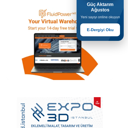
Güç Aktarım
Ağustos
Yeni sayıyı online okuyun
E-Dergiyi Oku