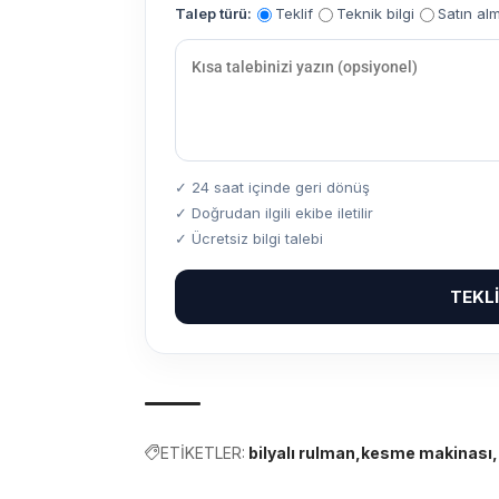
Talep türü:
Teklif
Teknik bilgi
Satın al
✓ 24 saat içinde geri dönüş
✓ Doğrudan ilgili ekibe iletilir
✓ Ücretsiz bilgi talebi
TEKL
ETİKETLER:
bilyalı rulman
kesme makinası