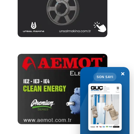
×
SON SAYI