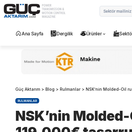
Ana Sayfa
Dergilik
Ürünler
Sektö
Güç Aktarım
>
Blog
>
Rulmanlar
>
NSK’nin Molded-Oil rul
RULMANLAR
NSK’nin Molded-O