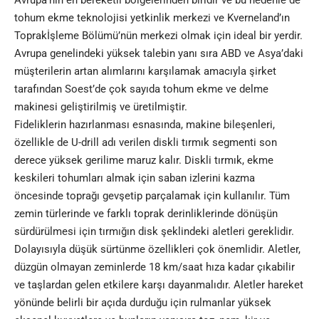
Avrupa’nın en bereketli bölgelerinden biridir ve bu nedenle de
tohum ekme teknolojisi yetkinlik merkezi ve Kverneland’ın
Toprakİşleme Bölümü’nün merkezi olmak için ideal bir yerdir.
Avrupa genelindeki yüksek talebin yanı sıra ABD ve Asya’daki
müşterilerin artan alımlarını karşılamak amacıyla şirket
tarafından Soest’de çok sayıda tohum ekme ve delme
makinesi geliştirilmiş ve üretilmiştir.
Fideliklerin hazırlanması esnasında, makine bileşenleri,
özellikle de U-drill adı verilen diskli tırmık segmenti son
derece yüksek gerilime maruz kalır. Diskli tırmık, ekme
keskileri tohumları almak için saban izlerini kazma
öncesinde toprağı gevşetip parçalamak için kullanılır. Tüm
zemin türlerinde ve farklı toprak derinliklerinde dönüşün
sürdürülmesi için tırmığın disk şeklindeki aletleri gereklidir.
Dolayısıyla düşük sürtünme özellikleri çok önemlidir. Aletler,
düzgün olmayan zeminlerde 18 km/saat hıza kadar çıkabilir
ve taşlardan gelen etkilere karşı dayanmalıdır. Aletler hareket
yönünde belirli bir açıda durduğu için rulmanlar yüksek