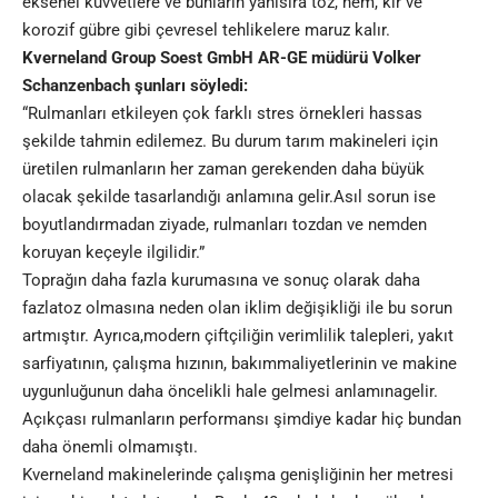
eksenel kuvvetlere ve bunların yanısıra toz, nem, kir ve
korozif gübre gibi çevresel tehlikelere maruz kalır.
Kverneland Group Soest GmbH AR-GE müdürü Volker
Schanzenbach şunları söyledi:
“Rulmanları etkileyen çok farklı stres örnekleri hassas
şekilde tahmin edilemez. Bu durum tarım makineleri için
üretilen rulmanların her zaman gerekenden daha büyük
olacak şekilde tasarlandığı anlamına gelir.Asıl sorun ise
boyutlandırmadan ziyade, rulmanları tozdan ve nemden
koruyan keçeyle ilgilidir.”
Toprağın daha fazla kurumasına ve sonuç olarak daha
fazlatoz olmasına neden olan iklim değişikliği ile bu sorun
artmıştır. Ayrıca,modern çiftçiliğin verimlilik talepleri, yakıt
sarfiyatının, çalışma hızının, bakımmaliyetlerinin ve makine
uygunluğunun daha öncelikli hale gelmesi anlamınagelir.
Açıkçası rulmanların performansı şimdiye kadar hiç bundan
daha önemli olmamıştı.
Kverneland makinelerinde çalışma genişliğinin her metresi