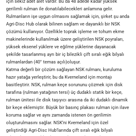
için sekiz adet alet vardır. Bu da 48 adede kadar yüksek
gerilimli rulman ile donatılabilecekleri anlamına gelir.
Rulmanların işe uygun olmasını sağlamak için, şirket şu anda
Agri-Disc Hub olarak bilinen sağlam ve dayanıklı bir NSK
çözümü kullanıyor. Özellikle toprak işleme ve tohum ekme
makinelerinde kullanılmak üzere geliştirilen NSK poyraları,
yüksek eksenel yüklere ve eğilme yüklerine dayanacak
şekilde tasarlanmış ayrı bir iç bilezikli çift sıralı eğik bilyalı
rulmanlardan (40° temas açılı)oluşur.
Katma değerli bir çözüm sağlayan NSK rulmanı, kuruluma
hazır yatağa yerleştirir, bu da Kverneland için montajı
basitleştirir. NSK, rulman keçe sorununu çözmek için disk
tarafına (rulman yatağının tersi) üç dudaklı statik bir keçe,
rulman ünitesi ile disk taşıyıcı arasına da iki dudaklı dinamik
bir keçe eklemiştir. Büyük bir basınç plakası rulman için ilave
koruma sağlar ve aynı zamanda istenen ön gerilimin
oluşturulmasını sağlar. NSK’ni Kverneland için özel
geliştirdiği Agri-Disc Hub’larında çift sıralı eğik bilyalı