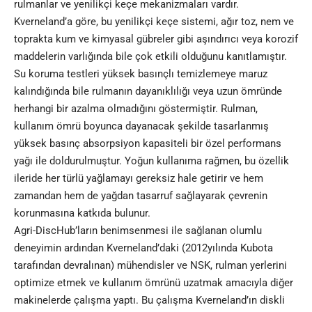
rulmanlar ve yenilikçi keçe mekanizmaları vardır.
Kverneland’a göre, bu yenilikçi keçe sistemi, ağır toz, nem ve
toprakta kum ve kimyasal gübreler gibi aşındırıcı veya korozif
maddelerin varlığında bile çok etkili olduğunu kanıtlamıştır.
Su koruma testleri yüksek basınçlı temizlemeye maruz
kalındığında bile rulmanın dayanıklılığı veya uzun ömründe
herhangi bir azalma olmadığını göstermiştir. Rulman,
kullanım ömrü boyunca dayanacak şekilde tasarlanmış
yüksek basınç absorpsiyon kapasiteli bir özel performans
yağı ile doldurulmuştur. Yoğun kullanıma rağmen, bu özellik
ileride her türlü yağlamayı gereksiz hale getirir ve hem
zamandan hem de yağdan tasarruf sağlayarak çevrenin
korunmasına katkıda bulunur.
Agri-DiscHub’ların benimsenmesi ile sağlanan olumlu
deneyimin ardından Kverneland’daki (2012yılında Kubota
tarafından devralınan) mühendisler ve NSK, rulman yerlerini
optimize etmek ve kullanım ömrünü uzatmak amacıyla diğer
makinelerde çalışma yaptı. Bu çalışma Kverneland’ın diskli