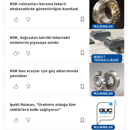
NSK rulmanları küreme tekerli
ekskavatörde güvenilirliğini kanıtladı
RULMANLAR
NSK, doğrudan tahrikli tekerlekli
ünitelerini piyasaya sundu
1
ROBOT
TEKNOLOJILERI
NSK’dan araçlar için güç aktarımında
yenilikler
RULMANLAR
İpekli Rulman, “Üretimin olduğu tüm
sektörlere katkı sağlıyoruz”
RULMANLAR