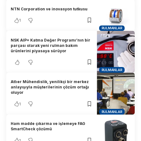
NTN Corporation ve inovasyon tutkusu
1
RULMANLAR
NSK AIP+ Katma Değer Programı’nın bir
parçası olarak yeni rulman bakım
ürünlerini piyasaya sürüyor
RULMANLAR
Atlıer Mühendislik, yenilikçi bir merkez
anlayışıyla müşterilerinin çözüm ortağı
oluyor
1
RULMANLAR
Ham madde çıkarma ve işlemeye FAG
SmartCheck çözümü
1