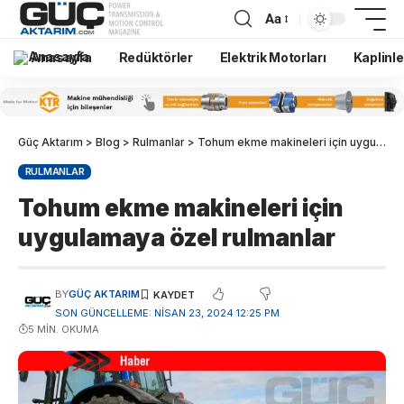
Aa
Anasayfa
Redüktörler
Elektrik Motorları
Kaplinle
Güç Aktarım
>
Blog
>
Rulmanlar
>
Tohum ekme makineleri için uygulamaya özel rulmanlar
RULMANLAR
Tohum ekme makineleri için
uygulamaya özel rulmanlar
BY
GÜÇ AKTARIM
SON GÜNCELLEME: NISAN 23, 2024 12:25 PM
5 MIN. OKUMA