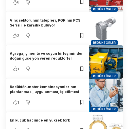
6
REDÜKTÖRLER
Vinç sektörünün talepleri, PGR’nin PCS
Serisi ile karşılık buluyor
2
REDÜKTÖRLER
Agrega, çimento ve suyun birleşiminden
doğan güce yön veren redüktörler
1
REDÜKTÖRLER
Redüktör-motor kombinasyonlarının
planlanması, uygulanması, işletilmesi
1
REDÜKTÖRLER
En küçük hacimde en yüksek tork