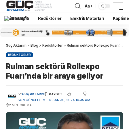
Aa
Anasayfa
Redüktörler
Elektrik Motorları
Kaplinle
Güç Aktarım
>
Blog
>
Redüktörler
>
Rulman sektörü Rollexpo Fuarı’nda bir araya geliyor
REDÜKTÖRLER
Rulman sektörü Rollexpo
Fuarı’nda bir araya geliyor
1
BY
GÜÇ AKTARIM
SON GÜNCELLEME: NISAN 30, 2024 10:35 AM
2 MIN. OKUMA