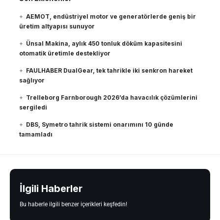
AEMOT, endüstriyel motor ve generatörlerde geniş bir
üretim altyapısı sunuyor
Ünsal Makina, aylık 450 tonluk döküm kapasitesini
otomatik üretimle destekliyor
FAULHABER DualGear, tek tahrikle iki senkron hareket
sağlıyor
Trelleborg Farnborough 2026’da havacılık çözümlerini
sergiledi
DBS, Symetro tahrik sistemi onarımını 10 günde
tamamladı
İlgili Haberler
Bu haberle ilgili benzer içerikleri keşfedin!