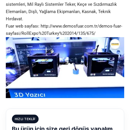
sistemleri, Mil Raylı Sistemler Teker, Keçe ve Sızdırmazlık
Elemanları, Dişli, Yağlama Ekipmanları, Kasnak, Teknik
Hırdavat.
Fuar web sayfası:
http://www.demosfuar.com.tr/demos-fuar-
sayfasi/RollExpo%20Turkey%202014/135/675/
HIZLI TEKLIF
Bu ürün için size geri dönüş yapalım