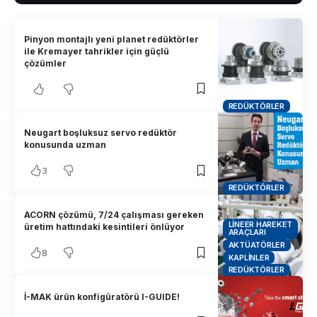
Pinyon montajlı yeni planet redüktörler
ile Kremayer tahrikler için güçlü
çözümler
REDÜKTÖRLER
Neugart boşluksuz servo redüktör
konusunda uzman
3
REDÜKTÖRLER
ACORN çözümü, 7/24 çalışması gereken
LINEER HAREKET
üretim hattındaki kesintileri önlüyor
ARAÇLARI
AKTÜATÖRLER
8
KAPLINLER
REDÜKTÖRLER
İ-MAK ürün konfigüratörü I-GUIDE!