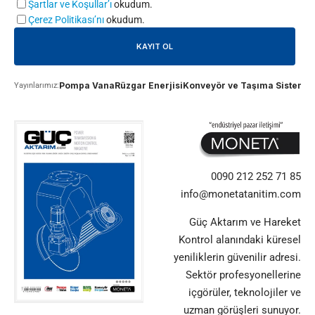
Şartlar ve Koşullar’ı
okudum.
Çerez Politikası’nı
okudum.
Pompa Vana
Rüzgar Enerjisi
Konveyör ve Taşıma Sistemle
Yayınlarımız:
0090 212 252 71 85
info@monetatanitim.com
Güç Aktarım ve Hareket
Kontrol alanındaki küresel
yeniliklerin güvenilir adresi.
Sektör profesyonellerine
içgörüler, teknolojiler ve
uzman görüşleri sunuyor.