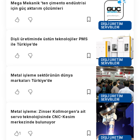
Mega Mekanik ’ten çimento endüstrisi
için güç aktarım çözümleri
DIŞLI ÜRETIM
SERVISLERI
Dişli üretiminde üstün teknolojiler PMS
ile Türkiye’de
DIŞLI ÜRETIM
SERVISLERI
Metal işleme sektörünün dünya
markaları Türkiye’de
DIŞLI ÜRETIM
SERVISLERI
Metal işleme: Zinser Kollmorgen’a ait
servo teknolojisinde CNC-Kesim
merkezinde bulunuyor
1
DIŞLI ÜRETIM