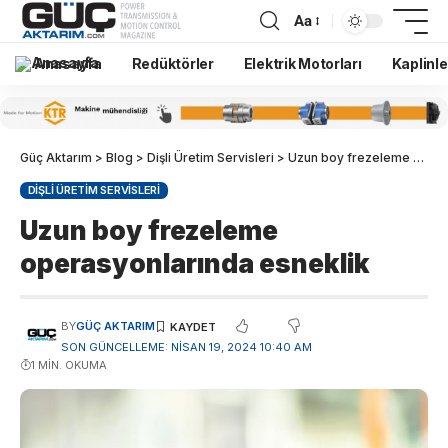
Aa
Anasayfa
Redüktörler
Elektrik Motorları
Kaplinle
Güç Aktarım
>
Blog
>
Dişli Üretim Servisleri
>
Uzun boy frezeleme operasyonlarında esneklik
DIŞLI ÜRETIM SERVISLERI
Uzun boy frezeleme
operasyonlarında esneklik
BY
GÜÇ AKTARIM
SON GÜNCELLEME: NISAN 19, 2024 10:40 AM
1 MIN. OKUMA