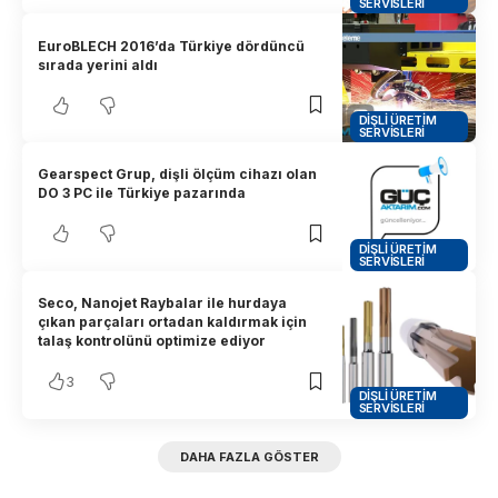
SERVISLERI
EuroBLECH 2016’da Türkiye dördüncü
sırada yerini aldı
DIŞLI ÜRETIM
SERVISLERI
Gearspect Grup, dişli ölçüm cihazı olan
DO 3 PC ile Türkiye pazarında
DIŞLI ÜRETIM
SERVISLERI
Seco, Nanojet Raybalar ile hurdaya
çıkan parçaları ortadan kaldırmak için
talaş kontrolünü optimize ediyor
3
DIŞLI ÜRETIM
SERVISLERI
DAHA FAZLA GÖSTER