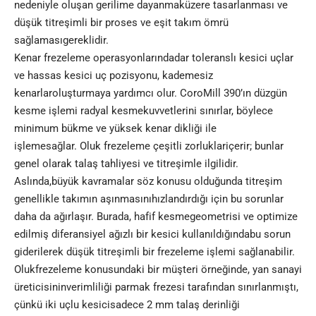
nedeniyle oluşan gerilime dayanmaküzere tasarlanması ve
düşük titreşimli bir proses ve eşit takım ömrü
sağlamasıgereklidir.
Kenar frezeleme operasyonlarındadar toleranslı kesici uçlar
ve hassas kesici uç pozisyonu, kademesiz
kenarlaroluşturmaya yardımcı olur. CoroMill 390’ın düzgün
kesme işlemi radyal kesmekuvvetlerini sınırlar, böylece
minimum bükme ve yüksek kenar dikliği ile
işlemesağlar. Oluk frezeleme çeşitli zorluklariçerir; bunlar
genel olarak talaş tahliyesi ve titreşimle ilgilidir.
Aslında,büyük kavramalar söz konusu olduğunda titreşim
genellikle takımın aşınmasınıhızlandırdığı için bu sorunlar
daha da ağırlaşır. Burada, hafif kesmegeometrisi ve optimize
edilmiş diferansiyel ağızlı bir kesici kullanıldığındabu sorun
giderilerek düşük titreşimli bir frezeleme işlemi sağlanabilir.
Olukfrezeleme konusundaki bir müşteri örneğinde, ​yan sanayi
üreticisininverimliliği parmak frezesi tarafından sınırlanmıştı,
çünkü iki uçlu kesicisadece 2 mm talaş derinliği