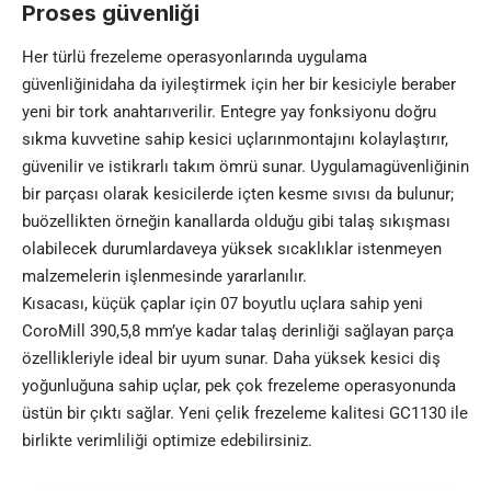
Proses güvenliği
Her türlü frezeleme operasyonlarında uygulama
güvenliğinidaha da iyileştirmek için her bir kesiciyle beraber
yeni bir tork anahtarıverilir. Entegre yay fonksiyonu doğru
sıkma kuvvetine sahip kesici uçlarınmontajını kolaylaştırır,
güvenilir ve istikrarlı takım ömrü sunar. Uygulamagüvenliğinin
bir parçası olarak kesicilerde içten kesme sıvısı da bulunur;
buözellikten örneğin kanallarda olduğu gibi talaş sıkışması
olabilecek durumlardaveya yüksek sıcaklıklar istenmeyen
malzemelerin işlenmesinde yararlanılır.
Kısacası, küçük çaplar için 07 boyutlu uçlara sahip yeni
CoroMill 390,5,8 mm’ye kadar talaş derinliği sağlayan parça
özellikleriyle ideal bir uyum sunar. Daha yüksek kesici diş
yoğunluğuna sahip uçlar, pek çok frezeleme operasyonunda
üstün bir çıktı sağlar. Yeni çelik frezeleme kalitesi GC1130 ile
birlikte verimliliği optimize edebilirsiniz.