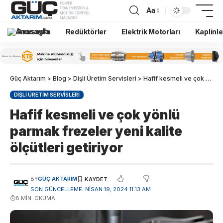
Aa
Anasayfa
Redüktörler
Elektrik Motorları
Kaplinle
Güç Aktarım
>
Blog
>
Dişli Üretim Servisleri
>
Hafif kesmeli ve çok yönlü parmak frezeler yeni kalite ölçütleri getiriyor
DIŞLI ÜRETIM SERVISLERI
Hafif kesmeli ve çok yönlü
parmak frezeler yeni kalite
ölçütleri getiriyor
BY
GÜÇ AKTARIM
SON GÜNCELLEME: NISAN 19, 2024 11:13 AM
8 MIN. OKUMA