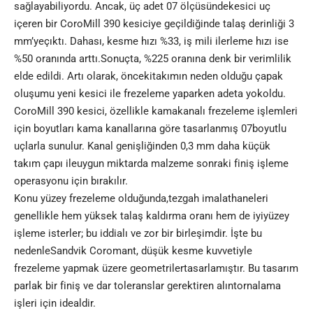
sağlayabiliyordu. Ancak, üç adet 07 ölçüsündekesici uç
içeren bir CoroMill 390 kesiciye geçildiğinde talaş derinliği 3
mm’yeçıktı. Dahası, kesme hızı %33, iş mili ilerleme hızı ise
%50 oranında arttı.Sonuçta, %225 oranına denk bir verimlilik
elde edildi. Artı olarak, öncekitakımın neden olduğu çapak
oluşumu yeni kesici ile frezeleme yaparken adeta yokoldu.
CoroMill 390 kesici, özellikle kamakanalı frezeleme işlemleri
için boyutları kama kanallarına göre tasarlanmış 07boyutlu
uçlarla sunulur. Kanal genişliğinden 0,3 mm daha küçük
takım çapı ileuygun miktarda malzeme sonraki finiş işleme
operasyonu için bırakılır.
Konu yüzey frezeleme olduğunda,tezgah imalathaneleri
genellikle hem yüksek talaş kaldırma oranı hem de iyiyüzey
işleme isterler; bu iddialı ve zor bir birleşimdir. İşte bu
nedenleSandvik Coromant, düşük kesme kuvvetiyle
frezeleme yapmak üzere geometrilertasarlamıştır. Bu tasarım
parlak bir finiş ve dar toleranslar gerektiren alıntornalama
işleri için idealdir.