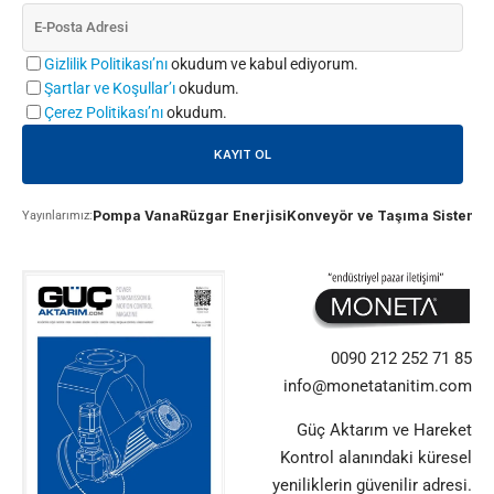
Gizlilik Politikası’nı
okudum ve kabul ediyorum.
Şartlar ve Koşullar’ı
okudum.
Çerez Politikası’nı
okudum.
Pompa Vana
Rüzgar Enerjisi
Konveyör ve Taşıma Sistemle
Yayınlarımız:
0090 212 252 71 85
info@monetatanitim.com
Güç Aktarım ve Hareket
Kontrol alanındaki küresel
yeniliklerin güvenilir adresi.