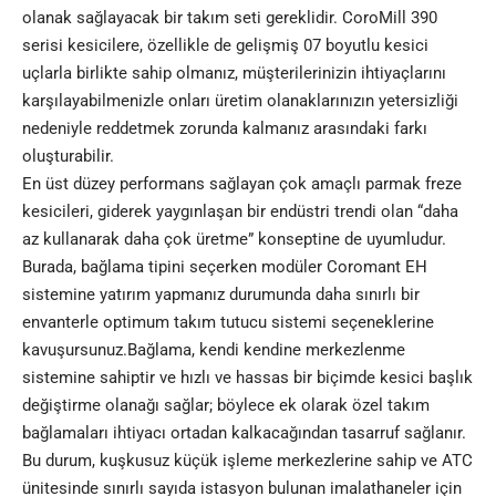
olanak sağlayacak bir takım seti gereklidir. CoroMill 390
serisi kesicilere, özellikle de gelişmiş 07 boyutlu kesici
uçlarla birlikte sahip olmanız, müşterilerinizin ihtiyaçlarını
karşılayabilmenizle onları üretim olanaklarınızın yetersizliği
nedeniyle reddetmek zorunda kalmanız arasındaki farkı
oluşturabilir.
En üst düzey performans sağlayan çok amaçlı parmak freze
kesicileri, giderek yaygınlaşan bir endüstri trendi olan “daha
az kullanarak daha çok üretme” konseptine de uyumludur.
Burada, bağlama tipini seçerken modüler Coromant EH
sistemine yatırım yapmanız durumunda daha sınırlı bir
envanterle optimum takım tutucu sistemi seçeneklerine
kavuşursunuz.Bağlama, kendi kendine merkezlenme
sistemine sahiptir ve hızlı ve hassas bir biçimde kesici başlık
değiştirme olanağı sağlar; böylece ek olarak özel takım
bağlamaları ihtiyacı ortadan kalkacağından tasarruf sağlanır.
Bu durum, kuşkusuz küçük işleme merkezlerine sahip ve ATC
ünitesinde sınırlı sayıda istasyon bulunan imalathaneler için