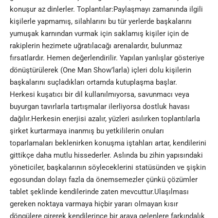
konuşur az dinlerler. Toplantılar:Paylaşmayı zamanında ilgili
kişilerle yapmamış, silahlarını bu tür yerlerde başkalarını
yumuşak karnından vurmak için saklamış kişiler için de
rakiplerin hezimete uğratılacağı arenalardır, bulunmaz
fırsatlardır. Hemen değerlendirilir. Yapılan yanlışlar gösteriye
dönüştürülerek (One Man Show’larla) içleri dolu kişilerin
başkalarını suçladıkları ortamda kutuplaşma başlar.
Herkesi kuşatıcı bir dil kullanılmıyorsa, savunmacı veya
buyurgan tavırlarla tartışmalar ilerliyorsa dostluk havası
dağılır.Herkesin enerjisi azalır, yüzleri asılırken toplantılarla
şirket kurtarmaya inanmış bu yetkililerin onuları
toparlamaları beklenirken konuşma iştahları artar, kendilerini
gittikçe daha mutlu hissederler. Aslında bu zihin yapısındaki
yöneticiler, başkalarının söyleceklerini statüsünden ve şişkin
egosundan dolayı fazla da önemsemezler çünkü çözümler
tablet şeklinde kendilerinde zaten mevcuttur.Ulaşılması
gereken noktaya varmaya hiçbir yararı olmayan kısır
döngülere girerek kendilerince bir araya gelenlere farkındalık