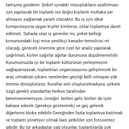
tartışma gündemi: Şirket içindeki miyoplukların azaltılması
için yapılacak bir toplantı ise doğru kişilerin mutlaka yer
almasını sağlamak yararlı olacaktır. Bu iş için ideal
kompozisyona uygun kişiler kimlerse, onlar toplantıya davet
edilmeli. Sahada olan iş görenler mi, şirket belleği
konumundaki kişi mive yenilikçi kanadın temsilcisi mi
olacağı, göreceli önemine göre özel bir analiz yapılarak
çağrılmalı, körler sağırlar ağırlar durumuna düşülmemelidir.
Kurumumuzda iyi bir toplantı kültürünün yerleşmesini
sağlayamazsak, toplantıları organizasyonu geliştirecek bir
araç olmaktan çıkarır, nerelerden geçtiği belli olmayan yük
trenine dönüştürürüz. Kurallar seti oluşturulmadıysa, şirkete
özgü gerekli standartlar herkes tarafından
benimsenmemişse, örneğin birileri gelir, birileri de işini
bahane ederek (gerekçe göstererek) ve geç gelerek
diğerlerini bloke edebilir.Gereğinden fazla toplantıya katılmak
ve toplantı yönetiyor olmak bazı yetkililer için fotosentez
gibidir. Bu tür arkadaşlar sağ olsunlar, toplantılarda çok