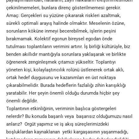
paylaşılmasından, hataların, zayıf halkaların eleştirilmesinden
çekinilmemeleri, bunlara direnç gösterilmemesi gerekir.
Amaç: Gerçekleri su yüzüne çıkararak riskleri azaltmak,
sürekli optimali arayış halinde olmaktır. Meselenin özüne,
sorunların köküne inmeyi becerebilmek, işlerin peşini
bırakmamak. Kolektif egonun bireysel egodan önde
tutulması toplantıların verimini artırır. İş birliği kültürüyle, biz
benden akıllıdır mantığıyla sorunlara yaklaşarak ve birlikte
öğrenerek zenginleşmek çıtamızı yükseltir. Toplantıyı
yöneten kişi, kolaylaştırıcılık rolünü üstlenerek ortak aklı,
ortak hedef duygusunu ve kazanımları en üst noktaya
çıkarabilmelidir. Burada hedeflerin fazlalığı zihin karışıklığı
yaratabilir. Her şeyin önemli olduğu durumda hiçbir şey
önemli değildir.
Toplantının etkinliğinin, veriminin başlıca göstergeleri
nelerdir? Bu konuda başarılı veya başarısız olduğumuzu nasıl
anlarız? Orgüt yapımız ve iş akış süreçlerimizdeki
boşluklardan kaynaklanan yetki kargaşasının yaşanmadığı,