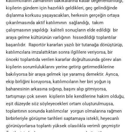
katılımcıların zamanının dakikalarına kadar değerlendirildiği,
kişilerin gündem için hazırlıklı geldikleri, geç gelindiğinde
dışlanma korkusu yaşayacakları, herkesin gerçeğin ortaya
çıkarılmasında aktif katılımının sağlandığı, takım
çalışmasının yapıldığı kaliteli sonuçların elde edildiği bir
araya gelme kültürünün varlığının hissedildiği toplantılar
başarılıdır. Raportör kararları yazılı bir tutanağa dönüştürüp,
katılımcılara imzalattıktan sonra ilgililere veriyorsa, bir
önceki toplantıda verilen kararlar doğrultusunda görev alan
kişilerin sorumluluklarını yerine getirip getirmediklerine
bakılıyorsa bir araya gelmek işe yaramış demektir. Ayrıca,
ekip birliğini koruyorsa, katılımcıların her biri yoğun iş
bahanesinin arkasına sığınıp, başını alıp gitmiyorsa,
tartışmayı çok seven kişilerin bile kendilerine hakim olduğu,
eşit düzeyde söz söyleyecekleri ortam oluşturulmuşsa,
toplantının sonunda katılımcılar yorgun olmalarına rağmen
birbirleriyle görüşme tarihleri saptamaya istekli, heyecanlı
görünüyorlarsa toplantı yüksek olasılıkla verimli geçmiştir