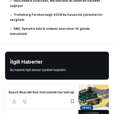
FAULHABER DualGear, tek tahrikle iki senkron hareket
sağlıyor
Trelleborg Farnborough 2026’da havacılık çözümlerini
sergiledi
DBS, Symetro tahrik sistemi onarımını 10 günde
tamamladı
İlgili Haberler
Bu haberle ilgili benzer içerikleri keşfedin!
Bosch Rexroth’dan hidrostatik fan tahriği
GENEL