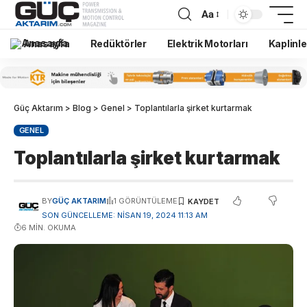
Aa
Anasayfa
Redüktörler
Elektrik Motorları
Kaplinle
Güç Aktarım
>
Blog
>
Genel
>
Toplantılarla şirket kurtarmak
GENEL
Toplantılarla şirket kurtarmak
BY
GÜÇ AKTARIM
1 GÖRÜNTÜLEME
SON GÜNCELLEME: NISAN 19, 2024 11:13 AM
6 MIN. OKUMA